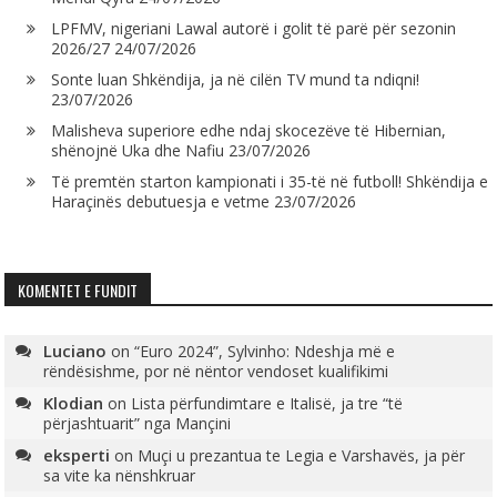
LPFMV, nigeriani Lawal autorë i golit të parë për sezonin
2026/27
24/07/2026
Sonte luan Shkëndija, ja në cilën TV mund ta ndiqni!
23/07/2026
Malisheva superiore edhe ndaj skocezëve të Hibernian,
shënojnë Uka dhe Nafiu
23/07/2026
Të premtën starton kampionati i 35-të në futboll! Shkëndija e
Haraçinës debutuesja e vetme
23/07/2026
KOMENTET E FUNDIT
Luciano
on
“Euro 2024”, Sylvinho: Ndeshja më e
rëndësishme, por në nëntor vendoset kualifikimi
Klodian
on
Lista përfundimtare e Italisë, ja tre “të
përjashtuarit” nga Mançini
eksperti
on
Muçi u prezantua te Legia e Varshavës, ja për
sa vite ka nënshkruar