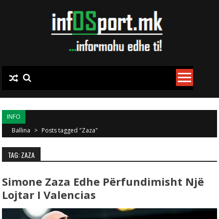
Skip to content
INFO
Ballina
>
Posts tagged "Zaza"
TAG: ZAZA
Simone Zaza Edhe Përfundimisht Një
Lojtar I Valencias