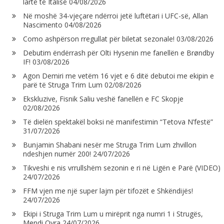
lartë të Italisë
04/08/2026
Në moshë 34-vjeçare ndërroi jetë luftëtari i UFC-së, Allan
Nascimento
04/08/2026
Como ashpërson rregullat për biletat sezonale!
03/08/2026
Debutim ëndërrash për Olti Hysenin me fanellën e Brøndby
IF!
03/08/2026
Agon Demiri me vetëm 16 vjet e 6 ditë debutoi me ekipin e
parë të Struga Trim Lum
02/08/2026
Ekskluzive, Fisnik Saliu veshë fanellën e FC Skopje
02/08/2026
Të dielën spektakël boksi në manifestimin “Tetova N’festë”
31/07/2026
Bunjamin Shabani nesër me Struga Trim Lum zhvillon
ndeshjen numër 200!
24/07/2026
Tikveshi e nis vrrullshëm sezonin e ri në Ligën e Parë (VIDEO)
24/07/2026
FFM vjen me një super lajm për tifozët e Shkëndijës!
24/07/2026
Ekipi i Struga Trim Lum u mirëprit nga numri 1 i Strugës,
Mendi Qyra
24/07/2026