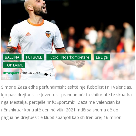
BALLINA
FUTBOLL
Futboll Ndërkombëtarë
La Liga
TOP LAJME
infosport
-
10/04/2017
0
Simone Zaza edhe përfundimisht është një futbollist i ri i Valencias,
kjo pasi drejtuesit e Juventusit pranuan për ta shitur atë te skuadra
nga Mestalja, përcjellë “infOSport.mk”. Zaza me Valencian ka
nënshkruar kontratë deri në vitin 2021, ndërsa shuma që do
paguajnë drejtuesit e klubit spanjoll kap shifrën prej 16 milion