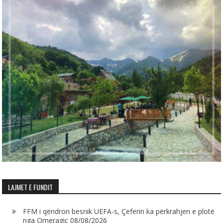
LAJMET E FUNDIT
FFM i qëndron besnik UEFA-s, Çeferin ka përkrahjen e plotë
nga Omeragiç
08/08/2026