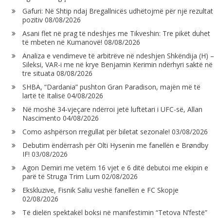
Gafuri: Në Shtip ndaj Bregallnicës udhëtojmë për një rezultat
pozitiv
08/08/2026
Asani flet në prag të ndeshjes me Tikveshin: Tre pikët duhet
të mbeten në Kumanovë!
08/08/2026
Analiza e vendimeve të arbitrëve në ndeshjen Shkëndija (H) –
Sileksi, VAR-i me në krye Benjamin Kerimin ndërhyri saktë në
tre situata
08/08/2026
SHBA, “Dardania” pushton Gran Paradison, majën më të
lartë të Italisë
04/08/2026
Në moshë 34-vjeçare ndërroi jetë luftëtari i UFC-së, Allan
Nascimento
04/08/2026
Como ashpërson rregullat për biletat sezonale!
03/08/2026
Debutim ëndërrash për Olti Hysenin me fanellën e Brøndby
IF!
03/08/2026
Agon Demiri me vetëm 16 vjet e 6 ditë debutoi me ekipin e
parë të Struga Trim Lum
02/08/2026
Ekskluzive, Fisnik Saliu veshë fanellën e FC Skopje
02/08/2026
Të dielën spektakël boksi në manifestimin “Tetova N’festë”