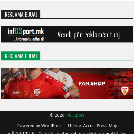
REKLAMA E JUAJ
REKLAMA E JUAJ
© 2026
infOSport
Powered by
WordPress
| Theme:
AccessPress Mag
V Ë R E J T J E – Të gjitha materialet, përfshirë fotografitë dhe