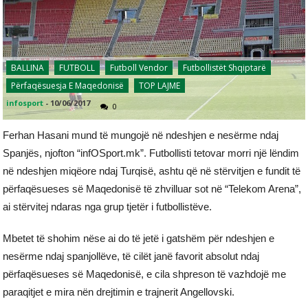
BALLINA
FUTBOLL
Futboll Vendor
Futbollistët Shqiptarë
Përfaqësuesja E Maqedonisë
TOP LAJME
infosport
-
10/06/2017
0
Ferhan Hasani mund të mungojë në ndeshjen e nesërme ndaj
Spanjës, njofton “infOSport.mk”. Futbollisti tetovar morri një lëndim
në ndeshjen miqëore ndaj Turqisë, ashtu që në stërvitjen e fundit të
përfaqësueses së Maqedonisë të zhvilluar sot në “Telekom Arena”,
ai stërvitej ndaras nga grup tjetër i futbollistëve.
Mbetet të shohim nëse ai do të jetë i gatshëm për ndeshjen e
nesërme ndaj spanjollëve, të cilët janë favorit absolut ndaj
përfaqësueses së Maqedonisë, e cila shpreson të vazhdojë me
paraqitjet e mira nën drejtimin e trajnerit Angellovski.