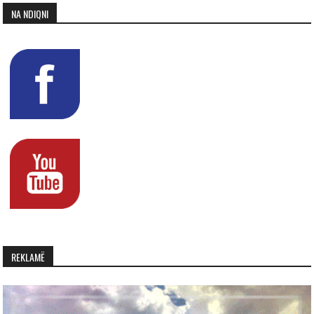
NA NDIQNI
REKLAMË