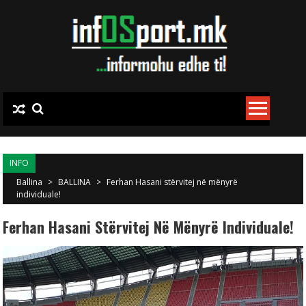
Skip to content
INFO
Ballina
>
BALLINA
>
Ferhan Hasani stërvitej në mënyrë
individuale!
Ferhan Hasani Stërvitej Në Mënyrë Individuale!