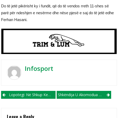
Do të jetë pikërisht ky i fundit, që do të vendos rreth 11-shes së
parë për ndeshjen e nesërme dhe nëse pjesë e saj do të jetë edhe
Ferhan Hasani.
Infosport
Post navigation
Lopotegi: Në Shkup Kemi Ardhur Për Tre Pikë
Shkëndija U Akomodua Në Slloveni
Leave a Reply