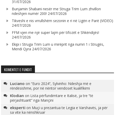
31/07/2026
Bunjamin Shabani nesër me Struga Trim Lum zhvillon
ndeshjen numër 200!
24/07/2026
Tikveshi e nis vrrullshëm sezonin e ri në Ligën e Parë (VIDEO)
24/07/2026
FFM vjen me një super lajm për tifozët e Shkëndijës!
24/07/2026
Ekipi i Struga Trim Lum u mirëprit nga numri 1 i Strugës,
Mendi Qyra
24/07/2026
KOMENTET E FUNDIT
Luciano
on
“Euro 2024”, Sylvinho: Ndeshja më e
rëndësishme, por në nëntor vendoset kualifikimi
Klodian
on
Lista përfundimtare e Italisë, ja tre “të
përjashtuarit” nga Mançini
eksperti
on
Muçi u prezantua te Legia e Varshavës, ja për
sa vite ka nënshkruar