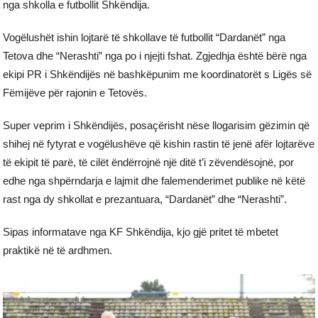
nga shkolla e futbollit Shkëndija.
Vogëlushët ishin lojtarë të shkollave të futbollit “Dardanët” nga
Tetova dhe “Nerashti” nga po i njejti fshat. Zgjedhja është bërë nga
ekipi PR i Shkëndijës në bashkëpunim me koordinatorët s Ligës së
Fëmijëve për rajonin e Tetovës.
Super veprim i Shkëndijës, posaçërisht nëse llogarisim gëzimin që
shihej në fytyrat e vogëlushëve që kishin rastin të jenë afër lojtarëve
të ekipit të parë, të cilët ëndërrojnë një ditë t’i zëvendësojnë, por
edhe nga shpërndarja e lajmit dhe falemenderimet publike në këtë
rast nga dy shkollat e prezantuara, “Dardanët” dhe “Nerashti”.
Sipas informatave nga KF Shkëndija, kjo gjë pritet të mbetet
praktikë në të ardhmen.