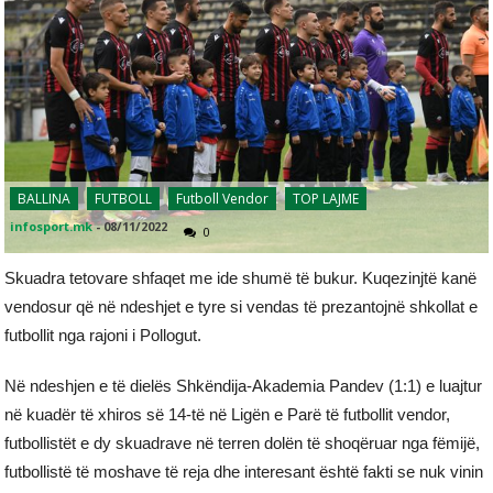
BALLINA
FUTBOLL
Futboll Vendor
TOP LAJME
infosport.mk
-
08/11/2022
0
Skuadra tetovare shfaqet me ide shumë të bukur. Kuqezinjtë kanë
vendosur që në ndeshjet e tyre si vendas të prezantojnë shkollat e
futbollit nga rajoni i Pollogut.
Në ndeshjen e të dielës Shkëndija-Akademia Pandev (1:1) e luajtur
në kuadër të xhiros së 14-të në Ligën e Parë të futbollit vendor,
futbollistët e dy skuadrave në terren dolën të shoqëruar nga fëmijë,
futbollistë të moshave të reja dhe interesant është fakti se nuk vinin