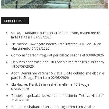
LAJMET E FUNDIT
SHBA, “Dardania” pushton Gran Paradison, majën më të
lartë të Italisë
04/08/2026
Në moshë 34-vjeçare ndërroi jetë luftëtari i UFC-së, Allan
Nascimento
04/08/2026
Como ashpërson rregullat për biletat sezonale!
03/08/2026
Debutim ëndërrash për Olti Hysenin me fanellën e Brøndby
IF!
03/08/2026
Agon Demiri me vetëm 16 vjet e 6 ditë debutoi me ekipin e
parë të Struga Trim Lum
02/08/2026
Ekskluzive, Fisnik Saliu veshë fanellën e FC Skopje
02/08/2026
Të dielën spektakël boksi në manifestimin “Tetova N’festë”
31/07/2026
Bunjamin Shabani nesër me Struga Trim Lum zhvillon