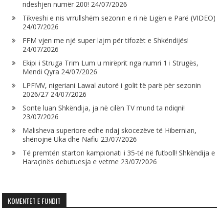
ndeshjen numër 200!
24/07/2026
Tikveshi e nis vrrullshëm sezonin e ri në Ligën e Parë (VIDEO)
24/07/2026
FFM vjen me një super lajm për tifozët e Shkëndijës!
24/07/2026
Ekipi i Struga Trim Lum u mirëprit nga numri 1 i Strugës,
Mendi Qyra
24/07/2026
LPFMV, nigeriani Lawal autorë i golit të parë për sezonin
2026/27
24/07/2026
Sonte luan Shkëndija, ja në cilën TV mund ta ndiqni!
23/07/2026
Malisheva superiore edhe ndaj skocezëve të Hibernian,
shënojnë Uka dhe Nafiu
23/07/2026
Të premtën starton kampionati i 35-të në futboll! Shkëndija e
Haraçinës debutuesja e vetme
23/07/2026
KOMENTET E FUNDIT