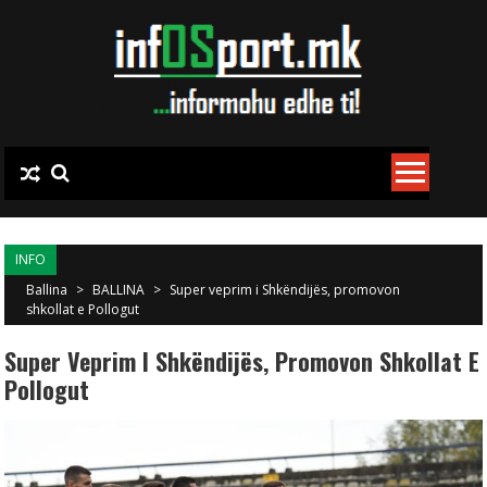
Skip to content
INFO
Ballina
>
BALLINA
>
Super veprim i Shkëndijës, promovon
shkollat e Pollogut
Super Veprim I Shkëndijës, Promovon Shkollat E
Pollogut