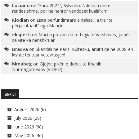
Luciano
on
“Euro 2024”, Sylvinho: Ndeshja më e
rëndësishme, por në nëntor vendoset kualifikimi
Klodian
on
Lista përfundimtare e Italisë, ja tre “të
përjashtuarit” nga Mançini
eksperti
on
Muçi u prezantua te Legia e Varshavës, ja për
sa vite ka nënshkruar
Bradva
on
Skandali në Paris, Kultesku, arbitri që në 2008-ën
kishte tentuar vetëvrasjen!
Mmabeg
on
Gjejnë pikën e dobët të Khabib
Nurmagomedov (VIDEO)
ARKIVI
August 2026
(6)
July 2026
(28)
June 2026
(60)
May 2026
(46)