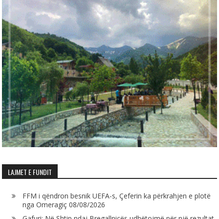
LAJMET E FUNDIT
FFM i qëndron besnik UEFA-s, Çeferin ka përkrahjen e plotë
nga Omeragiç
08/08/2026
Gafuri: Në Shtip ndaj Bregallnicës udhëtojmë për një rezultat