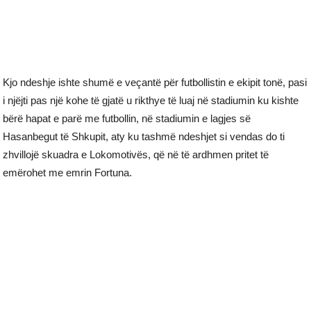
Kjo ndeshje ishte shumë e veçantë për futbollistin e ekipit tonë, pasi
i njëjti pas një kohe të gjatë u rikthye të luaj në stadiumin ku kishte
bërë hapat e parë me futbollin, në stadiumin e lagjes së
Hasanbegut të Shkupit, aty ku tashmë ndeshjet si vendas do ti
zhvillojë skuadra e Lokomotivës, që në të ardhmen pritet të
emërohet me emrin Fortuna.