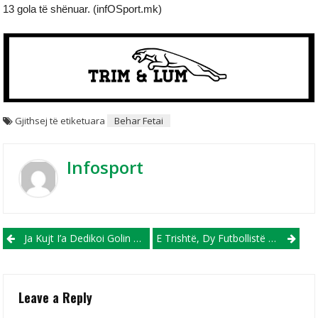
13 gola të shënuar. (infOSport.mk)
Gjithsej të etiketuara
Behar Fetai
Infosport
Post navigation
Ja Kujt I’a Dedikoi Golin Çinari (VIDEO)
E Trishtë, Dy Futbollistë Të Rinj Humbin Jetën Në Një Aksident Trafiku!
Leave a Reply