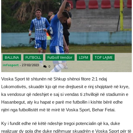
BALLINA
FUTBOLL
Futboll Vendor
LDFM
TOP LAJME
infosport
-
27/02/2023
0
Voska Sport të shtunën në Shkup shënoi fitore 2:1 ndaj
Lokomotivës, skuadër kjo që me drejtuesit e rinj shqiptarë në krye,
ka vendosur që ndeshjet e saj si vendas ti zhvillojë në stadiumin e
Hasanbegut, aty ku hapat e parë me futbollin i kishte bërë edhe
njëri nga futbollistët më të mirë të Voska Sport, Behar Fetai.
Ky i fundit edhe në këtë ndeshje tregoi potencialin që ka, duke
realizuar dy gola dhe duke ndihmuar skuadrën e Voska Sport për të