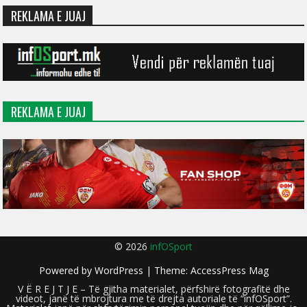
REKLAMA E JUAJ
REKLAMA E JUAJ
© 2026
infOSport
Powered by
WordPress
| Theme:
AccessPress Mag
V Ë R E J T J E – Të gjitha materialet, përfshirë fotografitë dhe
videot, janë të mbrojtura me të drejta autoriale të “infOSport”.