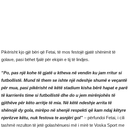
Pikërisht kjo gjë bëri që Fetai, të mos festojë gjatë shënimit të
golave, pasi bëhet fjalë për ekipin e tij të lindjes.
“Po, pas një kohe të gjatë u ktheva në vendin ku jam rritur si
futbollistë. Mund të them se ishte një ndeshje shumë e veçantë
për mua, pasi pikërisht në këtë stadium kisha bërë hapat e parë
të karrierës time si futbollistë dhe do u jem mirënjohës të
gjithëve për këto arritje të mia. Në këtë ndeshje arrita të
shënojë dy gola, mirëpo në shenjë respekti që kam ndaj këtyre
njerëzve këtu, nuk festova te asnjëri gol”
– përfundoi Fetai, i cili
tashmë rezulton të jetë golashënuesi më i mirë te Voska Sport me