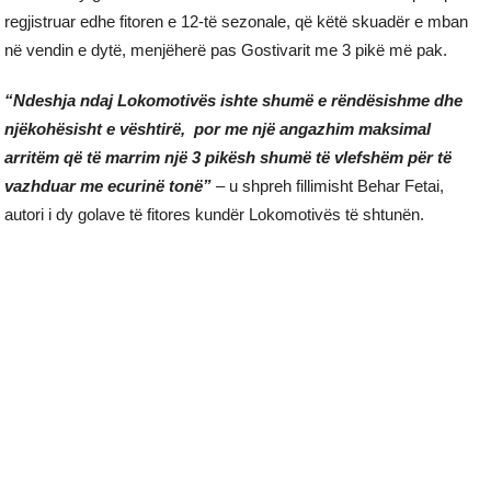
regjistruar edhe fitoren e 12-të sezonale, që këtë skuadër e mban
në vendin e dytë, menjëherë pas Gostivarit me 3 pikë më pak.
“Ndeshja ndaj Lokomotivës ishte shumë e rëndësishme dhe
njëkohësisht e vështirë, por me një angazhim maksimal
arritëm që të marrim një 3 pikësh shumë të vlefshëm për të
vazhduar me ecurinë tonë”
– u shpreh fillimisht Behar Fetai,
autori i dy golave të fitores kundër Lokomotivës të shtunën.