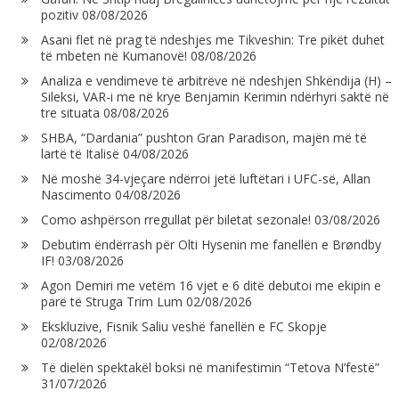
pozitiv
08/08/2026
Asani flet në prag të ndeshjes me Tikveshin: Tre pikët duhet
të mbeten në Kumanovë!
08/08/2026
Analiza e vendimeve të arbitrëve në ndeshjen Shkëndija (H) –
Sileksi, VAR-i me në krye Benjamin Kerimin ndërhyri saktë në
tre situata
08/08/2026
SHBA, “Dardania” pushton Gran Paradison, majën më të
lartë të Italisë
04/08/2026
Në moshë 34-vjeçare ndërroi jetë luftëtari i UFC-së, Allan
Nascimento
04/08/2026
Como ashpërson rregullat për biletat sezonale!
03/08/2026
Debutim ëndërrash për Olti Hysenin me fanellën e Brøndby
IF!
03/08/2026
Agon Demiri me vetëm 16 vjet e 6 ditë debutoi me ekipin e
parë të Struga Trim Lum
02/08/2026
Ekskluzive, Fisnik Saliu veshë fanellën e FC Skopje
02/08/2026
Të dielën spektakël boksi në manifestimin “Tetova N’festë”
31/07/2026