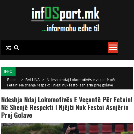
Skip to content
INFO
Ballina
>
BALLINA
>
Ndeshja ndaj Lokomotivës e veçantë për
Fetain! Në shenjë respekti i njëjti nuk festoi asnjërin prej golave
Ndeshja Ndaj Lokomotivës E Veçantë Për Fetain!
Në Shenjë Respekti I Njëjti Nuk Festoi Asnjërin
Prej Golave