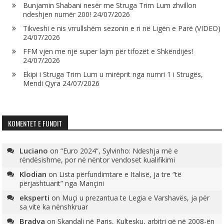
Bunjamin Shabani nesër me Struga Trim Lum zhvillon
ndeshjen numër 200!
24/07/2026
Tikveshi e nis vrrullshëm sezonin e ri në Ligën e Parë (VIDEO)
24/07/2026
FFM vjen me një super lajm për tifozët e Shkëndijës!
24/07/2026
Ekipi i Struga Trim Lum u mirëprit nga numri 1 i Strugës,
Mendi Qyra
24/07/2026
KOMENTET E FUNDIT
Luciano
on
“Euro 2024”, Sylvinho: Ndeshja më e
rëndësishme, por në nëntor vendoset kualifikimi
Klodian
on
Lista përfundimtare e Italisë, ja tre “të
përjashtuarit” nga Mançini
eksperti
on
Muçi u prezantua te Legia e Varshavës, ja për
sa vite ka nënshkruar
Bradva
on
Skandali në Paris, Kultesku, arbitri që në 2008-ën