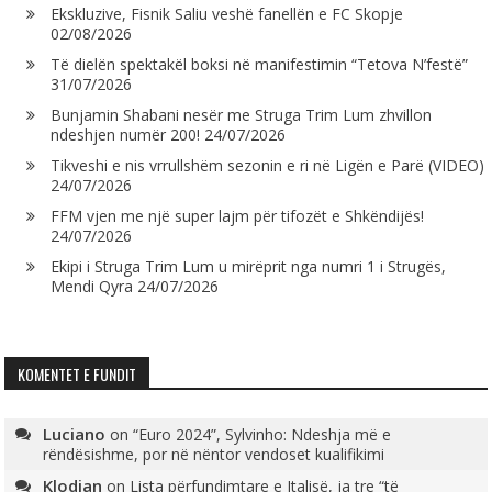
Ekskluzive, Fisnik Saliu veshë fanellën e FC Skopje
02/08/2026
Të dielën spektakël boksi në manifestimin “Tetova N’festë”
31/07/2026
Bunjamin Shabani nesër me Struga Trim Lum zhvillon
ndeshjen numër 200!
24/07/2026
Tikveshi e nis vrrullshëm sezonin e ri në Ligën e Parë (VIDEO)
24/07/2026
FFM vjen me një super lajm për tifozët e Shkëndijës!
24/07/2026
Ekipi i Struga Trim Lum u mirëprit nga numri 1 i Strugës,
Mendi Qyra
24/07/2026
KOMENTET E FUNDIT
Luciano
on
“Euro 2024”, Sylvinho: Ndeshja më e
rëndësishme, por në nëntor vendoset kualifikimi
Klodian
on
Lista përfundimtare e Italisë, ja tre “të