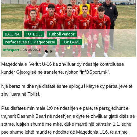
BALLINA
FUTBOLL
Futboll Vendor
Përfaqësuesja E Maqedonisë
TOP LAJME
infosport
-
02/03/2023
0
Maqedonia e Veriut U-16 ka zhvilluar dy ndeshje kontrolluese
kundër Gjeorgjisë në transfertë, njofton “infOSport.mk”.
Një barazim dhe një disfatë është epilogu i këtyre dy përballjeve të
zhvilluara në Tbilisi.
Pas disfatës minimale 1:0 në ndeshjen e parë, të përzgjedhurit e
trajnerit Dashmir Beari në ndeshjen e dytë të zhvilluar gjatë ditës së
sotme, luajtën shumë më mirë, duke marrë një barazim 1:1, edhe
pse shumë lehtë mund të ndodhte që Maqedonia U16, të arrinte