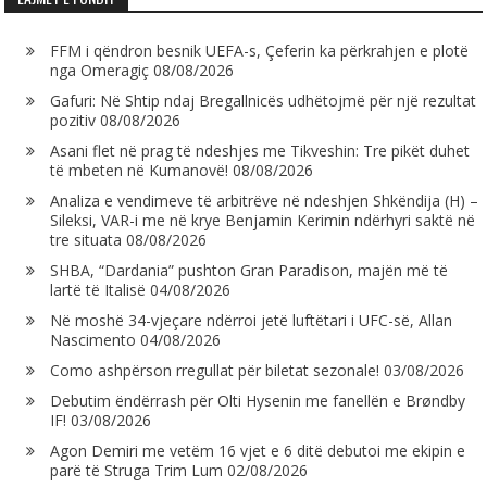
FFM i qëndron besnik UEFA-s, Çeferin ka përkrahjen e plotë
nga Omeragiç
08/08/2026
Gafuri: Në Shtip ndaj Bregallnicës udhëtojmë për një rezultat
pozitiv
08/08/2026
Asani flet në prag të ndeshjes me Tikveshin: Tre pikët duhet
të mbeten në Kumanovë!
08/08/2026
Analiza e vendimeve të arbitrëve në ndeshjen Shkëndija (H) –
Sileksi, VAR-i me në krye Benjamin Kerimin ndërhyri saktë në
tre situata
08/08/2026
SHBA, “Dardania” pushton Gran Paradison, majën më të
lartë të Italisë
04/08/2026
Në moshë 34-vjeçare ndërroi jetë luftëtari i UFC-së, Allan
Nascimento
04/08/2026
Como ashpërson rregullat për biletat sezonale!
03/08/2026
Debutim ëndërrash për Olti Hysenin me fanellën e Brøndby
IF!
03/08/2026
Agon Demiri me vetëm 16 vjet e 6 ditë debutoi me ekipin e
parë të Struga Trim Lum
02/08/2026