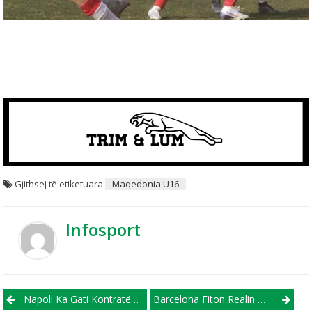
Gjithsej të etiketuara
Maqedonia U16
Infosport
Post navigation
Napoli Ka Gati Kontratën Dhe Pagën E Re Për Amir Rrahmanin!
Barcelona Fiton Realin Midis Bernabeut Në Ndeshjen E Parë Gjysmëfinale Të Kupës (VIDEO)