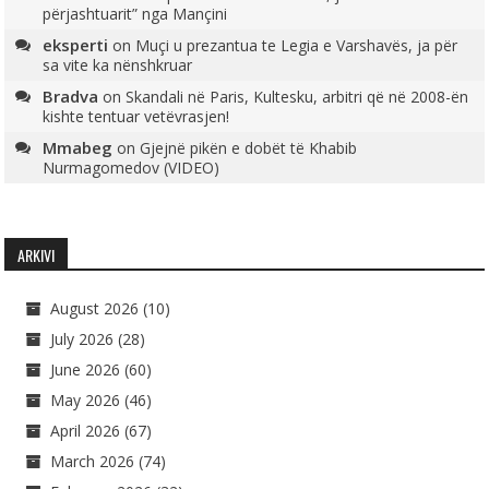
përjashtuarit” nga Mançini
eksperti
on
Muçi u prezantua te Legia e Varshavës, ja për
sa vite ka nënshkruar
Bradva
on
Skandali në Paris, Kultesku, arbitri që në 2008-ën
kishte tentuar vetëvrasjen!
Mmabeg
on
Gjejnë pikën e dobët të Khabib
Nurmagomedov (VIDEO)
ARKIVI
August 2026
(10)
July 2026
(28)
June 2026
(60)
May 2026
(46)
April 2026
(67)
March 2026
(74)