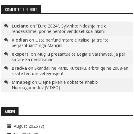
KOMENTET E FUNDIT
Luciano
on
“Euro 2024”, Sylvinho: Ndeshja më e
rëndësishme, por në nëntor vendoset kualifikimi
Klodian
on
Lista përfundimtare e Italisë, ja tre “të
përjashtuarit” nga Mançini
eksperti
on
Muçi u prezantua te Legia e Varshavës, ja për
sa vite ka nënshkruar
Bradva
on
Skandali në Paris, Kultesku, arbitri që në 2008-ën
kishte tentuar vetëvrasjen!
Mmabeg
on
Gjejnë pikën e dobët të Khabib
Nurmagomedov (VIDEO)
ARKIVI
August 2026
(8)