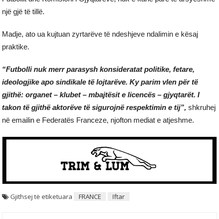
një gjë të tillë.
Madje, ato ua kujtuan zyrtarëve të ndeshjeve ndalimin e kësaj
praktike.
“Futbolli nuk merr parasysh konsideratat politike, fetare,
ideologjike apo sindikale të lojtarëve. Ky parim vlen për të
gjithë: organet – klubet – mbajtësit e licencës – gjyqtarët. I
takon të gjithë aktorëve të sigurojnë respektimin e tij”,
shkruhej
në emailin e Federatës Franceze, njofton mediat e atjeshme.
Gjithsej të etiketuara
FRANCE
Iftar