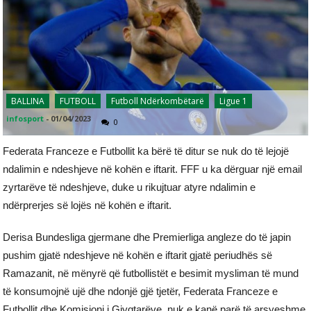
BALLINA
FUTBOLL
Futboll Ndërkombëtarë
Ligue 1
infosport
-
01/04/2023
0
Federata Franceze e Futbollit ka bërë të ditur se nuk do të lejojë
ndalimin e ndeshjeve në kohën e iftarit. FFF u ka dërguar një email
zyrtarëve të ndeshjeve, duke u rikujtuar atyre ndalimin e
ndërprerjes së lojës në kohën e iftarit.
Derisa Bundesliga gjermane dhe Premierliga angleze do të japin
pushim gjatë ndeshjeve në kohën e iftarit gjatë periudhës së
Ramazanit, në mënyrë që futbollistët e besimit mysliman të mund
të konsumojnë ujë dhe ndonjë gjë tjetër, Federata Franceze e
Futbollit dhe Komisioni i Gjyqtarëve, nuk e kanë parë të arsyeshme