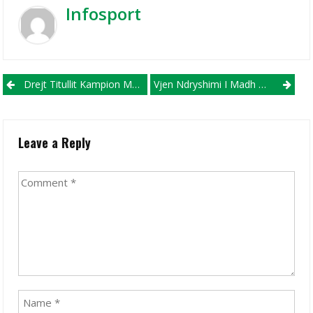
Infosport
Post navigation
Drejt Titullit Kampion Me Struga Trim Lum, Duro I Kënaqur Me Punën Dhe Ngritjen E Ekipit
Vjen Ndryshimi I Madh Në Futboll!
Leave a Reply