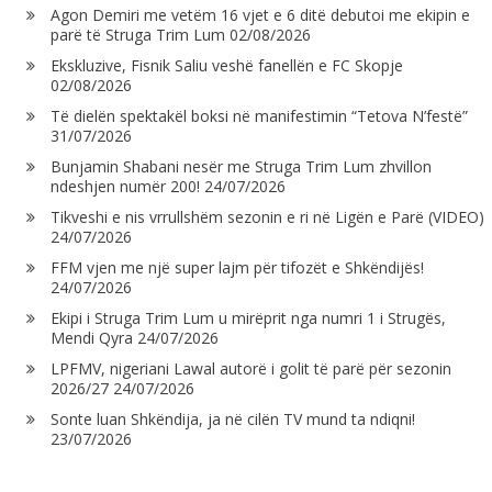
Agon Demiri me vetëm 16 vjet e 6 ditë debutoi me ekipin e
parë të Struga Trim Lum
02/08/2026
Ekskluzive, Fisnik Saliu veshë fanellën e FC Skopje
02/08/2026
Të dielën spektakël boksi në manifestimin “Tetova N’festë”
31/07/2026
Bunjamin Shabani nesër me Struga Trim Lum zhvillon
ndeshjen numër 200!
24/07/2026
Tikveshi e nis vrrullshëm sezonin e ri në Ligën e Parë (VIDEO)
24/07/2026
FFM vjen me një super lajm për tifozët e Shkëndijës!
24/07/2026
Ekipi i Struga Trim Lum u mirëprit nga numri 1 i Strugës,
Mendi Qyra
24/07/2026
LPFMV, nigeriani Lawal autorë i golit të parë për sezonin
2026/27
24/07/2026
Sonte luan Shkëndija, ja në cilën TV mund ta ndiqni!
23/07/2026