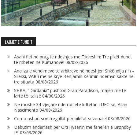
LAJMET E FUNDIT
Asani flet në prag të ndeshjes me Tikveshin: Tre pikët duhet
të mbeten në Kumanovë!
08/08/2026
Analiza e vendimeve të arbitrëve në ndeshjen Shkëndija (H) –
Sileksi, VAR-i me në krye Benjamin Kerimin ndërhyri saktë në
tre situata
08/08/2026
SHBA, “Dardania” pushton Gran Paradison, majën më të
lartë të Italisë
04/08/2026
Në moshë 34-vjeçare ndërroi jetë luftëtari i UFC-së, Allan
Nascimento
04/08/2026
Como ashpërson rregullat për biletat sezonale!
03/08/2026
Debutim ëndërrash për Olti Hysenin me fanellën e Brøndby
IF!
03/08/2026