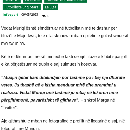
Futbollistë Shqiptarë
La Liga
infosport
-
09/05/2023
0
Vedat Muriqi është shndërruar në futbollistin më të dashur për
tifozët e Majorkws, te e cila skuadwr mban epitetin e golashwnuesit
mw tw mirw.
Këtë e dëshmon më së miri edhe fakti se një tifoze e klubit spanjoll
e ka përjetësuar në trupin e saj sulmuesin kosovar.
“Muajin tjetër kam ditëlindjen por tashmë po i bëj një dhuratë
vetes. Ju thashë që e kisha menduar mirë dhe premtimi u
realizua. Vedat Muriqi unë tashmë ju mbaj në lëkurën time
përgjithmonë, pavarësisht të gjithave”,
– shkroi Marga në
“Twitter”.
Ajo gjithashtu e mban në fotografinë e profilit në llogarinë e saj, një
fotografi me Muriqin.