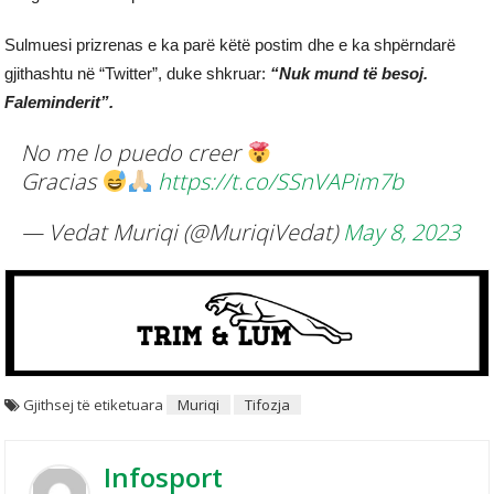
Sulmuesi prizrenas e ka parë këtë postim dhe e ka shpërndarë
gjithashtu në “Twitter”, duke shkruar:
“Nuk mund të besoj.
Faleminderit”.
No me lo puedo creer
Gracias
https://t.co/SSnVAPim7b
— Vedat Muriqi (@MuriqiVedat)
May 8, 2023
Gjithsej të etiketuara
Muriqi
Tifozja
Infosport