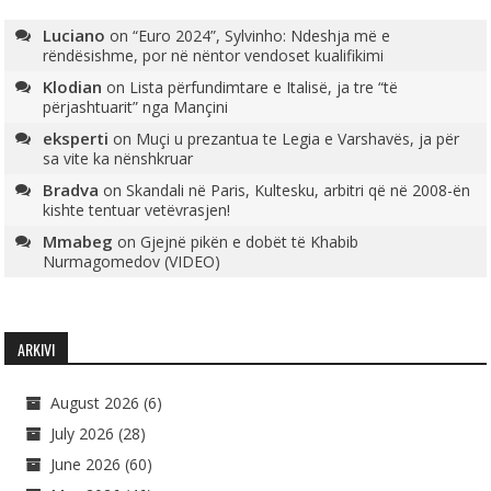
Luciano
on
“Euro 2024”, Sylvinho: Ndeshja më e
rëndësishme, por në nëntor vendoset kualifikimi
Klodian
on
Lista përfundimtare e Italisë, ja tre “të
përjashtuarit” nga Mançini
eksperti
on
Muçi u prezantua te Legia e Varshavës, ja për
sa vite ka nënshkruar
Bradva
on
Skandali në Paris, Kultesku, arbitri që në 2008-ën
kishte tentuar vetëvrasjen!
Mmabeg
on
Gjejnë pikën e dobët të Khabib
Nurmagomedov (VIDEO)
ARKIVI
August 2026
(6)
July 2026
(28)
June 2026
(60)