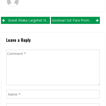
Post navigation
Granit Xhaka Largohet Nga Arsenali!
Gostivari Sot Para Promovimit Në Ligën E Parë, Vardari Duhet Pritur!
Leave a Reply