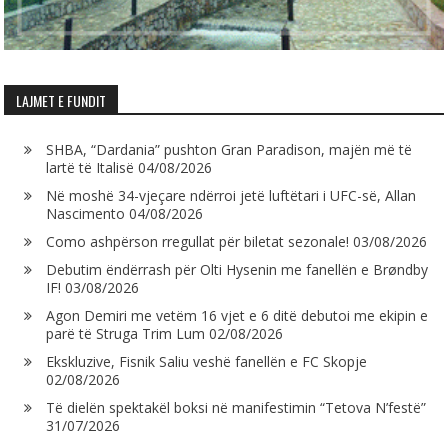
LAJMET E FUNDIT
SHBA, “Dardania” pushton Gran Paradison, majën më të
lartë të Italisë
04/08/2026
Në moshë 34-vjeçare ndërroi jetë luftëtari i UFC-së, Allan
Nascimento
04/08/2026
Como ashpërson rregullat për biletat sezonale!
03/08/2026
Debutim ëndërrash për Olti Hysenin me fanellën e Brøndby
IF!
03/08/2026
Agon Demiri me vetëm 16 vjet e 6 ditë debutoi me ekipin e
parë të Struga Trim Lum
02/08/2026
Ekskluzive, Fisnik Saliu veshë fanellën e FC Skopje
02/08/2026
Të dielën spektakël boksi në manifestimin “Tetova N’festë”
31/07/2026