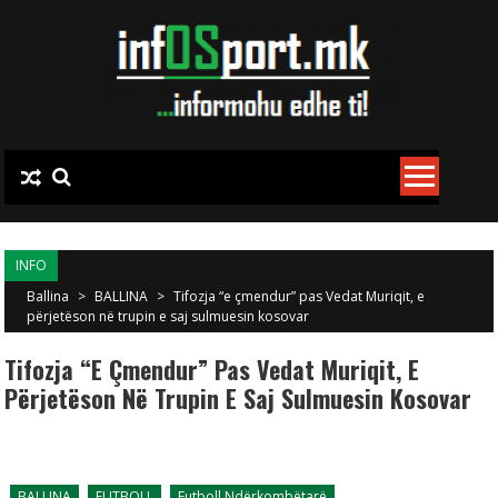
Skip to content
INFO
Ballina
>
BALLINA
>
Tifozja “e çmendur” pas Vedat Muriqit, e
përjetëson në trupin e saj sulmuesin kosovar
Tifozja “e Çmendur” Pas Vedat Muriqit, E
Përjetëson Në Trupin E Saj Sulmuesin Kosovar
BALLINA
FUTBOLL
Futboll Ndërkombëtarë