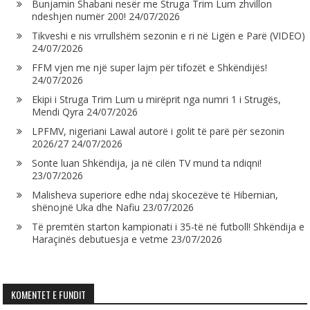
Bunjamin Shabani nesër me Struga Trim Lum zhvillon
ndeshjen numër 200!
24/07/2026
Tikveshi e nis vrrullshëm sezonin e ri në Ligën e Parë (VIDEO)
24/07/2026
FFM vjen me një super lajm për tifozët e Shkëndijës!
24/07/2026
Ekipi i Struga Trim Lum u mirëprit nga numri 1 i Strugës,
Mendi Qyra
24/07/2026
LPFMV, nigeriani Lawal autorë i golit të parë për sezonin
2026/27
24/07/2026
Sonte luan Shkëndija, ja në cilën TV mund ta ndiqni!
23/07/2026
Malisheva superiore edhe ndaj skocezëve të Hibernian,
shënojnë Uka dhe Nafiu
23/07/2026
Të premtën starton kampionati i 35-të në futboll! Shkëndija e
Haraçinës debutuesja e vetme
23/07/2026
KOMENTET E FUNDIT