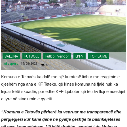
BALLINA
FUTBOLL
Futboll Vendor
LPFM
TOP LAJME
infosport
-
17/08/2023
0
Komuna e Tetovës ka dalë me një kumtesë lidhur me reagimin e
djeshëm nga ana e KF Teteks, që kinse komuna në fjalë nuk ka
lejuar këtë skuadër, por edhe KFF Ljuboten që të zhvillojnë ndeshjet
e tyre në stadiumin e qytetit.
“Komuna e Tetovës përherë ka vepruar me transparencë dhe
përgjegjësi kur kanë qenë në pyetje çështje të bashkëjetesës
në mes komuniteteve. Në këtë drejtim, veprimi i dy klubeve