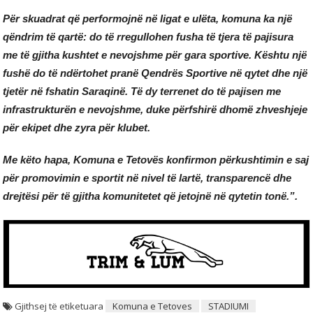
Për skuadrat që performojnë në ligat e ulëta, komuna ka një
qëndrim të qartë: do të rregullohen fusha të tjera të pajisura
me të gjitha kushtet e nevojshme për gara sportive. Kështu një
fushë do të ndërtohet pranë Qendrës Sportive në qytet dhe një
tjetër në fshatin Saraqinë. Të dy terrenet do të pajisen me
infrastrukturën e nevojshme, duke përfshirë dhomë zhveshjeje
për ekipet dhe zyra për klubet.
Me këto hapa, Komuna e Tetovës konfirmon përkushtimin e saj
për promovimin e sportit në nivel të lartë, transparencë dhe
drejtësi për të gjitha komunitetet që jetojnë në qytetin tonë.”.
Gjithsej të etiketuara
Komuna e Tetoves
STADIUMI