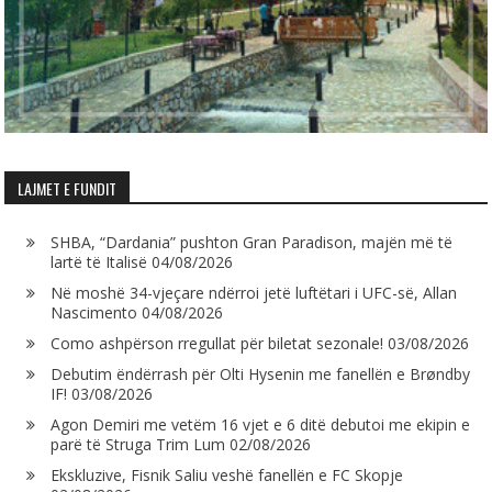
LAJMET E FUNDIT
SHBA, “Dardania” pushton Gran Paradison, majën më të
lartë të Italisë
04/08/2026
Në moshë 34-vjeçare ndërroi jetë luftëtari i UFC-së, Allan
Nascimento
04/08/2026
Como ashpërson rregullat për biletat sezonale!
03/08/2026
Debutim ëndërrash për Olti Hysenin me fanellën e Brøndby
IF!
03/08/2026
Agon Demiri me vetëm 16 vjet e 6 ditë debutoi me ekipin e
parë të Struga Trim Lum
02/08/2026
Ekskluzive, Fisnik Saliu veshë fanellën e FC Skopje