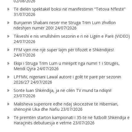
02/08/2026
Të dielën spektakël boksi në manifestimin “Tetova N’festë”
31/07/2026
Bunjamin Shabani nesër me Struga Trim Lum zhvillon
ndeshjen numër 200!
24/07/2026
Tikveshi e nis vrrullshëm sezonin e ri në Ligën e Parë (VIDEO)
24/07/2026
FFM vjen me një super lajm për tifozët e Shkëndijës!
24/07/2026
Ekipi i Struga Trim Lum u mirëprit nga numri 1 i Strugës,
Mendi Qyra
24/07/2026
LPFMV, nigeriani Lawal autorë i golit të parë për sezonin
2026/27
24/07/2026
Sonte luan Shkëndija, ja në cilën TV mund ta ndiqni!
23/07/2026
Malisheva superiore edhe ndaj skocezëve të Hibernian,
shënojnë Uka dhe Nafiu
23/07/2026
Të premtën starton kampionati i 35-të në futboll! Shkëndija e
Haraçinës debutuesja e vetme
23/07/2026