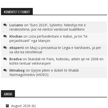
KOMENTET E FUNDIT
Luciano
on
“Euro 2024”, Sylvinho: Ndeshja më e
rëndësishme, por në nëntor vendoset kualifikimi
Klodian
on
Lista përfundimtare e Italisë, ja tre “të
përjashtuarit” nga Mançini
eksperti
on
Muçi u prezantua te Legia e Varshavës, ja për
sa vite ka nënshkruar
Bradva
on
Skandali në Paris, Kultesku, arbitri që në 2008-ën
kishte tentuar vetëvrasjen!
Mmabeg
on
Gjejnë pikën e dobët të Khabib
Nurmagomedov (VIDEO)
ARKIVI
August 2026
(6)