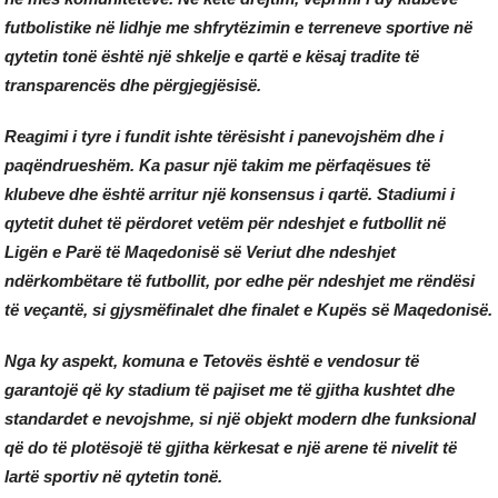
futbolistike në lidhje me shfrytëzimin e terreneve sportive në
qytetin tonë është një shkelje e qartë e kësaj tradite të
transparencës dhe përgjegjësisë.
Reagimi i tyre i fundit ishte tërësisht i panevojshëm dhe i
paqëndrueshëm. Ka pasur një takim me përfaqësues të
klubeve dhe është arritur një konsensus i qartë. Stadiumi i
qytetit duhet të përdoret vetëm për ndeshjet e futbollit në
Ligën e Parë të Maqedonisë së Veriut dhe ndeshjet
ndërkombëtare të futbollit, por edhe për ndeshjet me rëndësi
të veçantë, si gjysmëfinalet dhe finalet e Kupës së Maqedonisë.
Nga ky aspekt, komuna e Tetovës është e vendosur të
garantojë që ky stadium të pajiset me të gjitha kushtet dhe
standardet e nevojshme, si një objekt modern dhe funksional
që do të plotësojë të gjitha kërkesat e një arene të nivelit të
lartë sportiv në qytetin tonë.