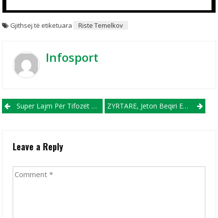
Gjithsej të etiketuara
Riste Temelkov
Infosport
Post navigation
Super Lajm Për Tifozët E Interit, Martinez Nënshkruan Kontratë Afatgjate Me “zikaltërit”
ZYRTARE, Jeton Beqiri Emërohet Trajner I Shkëndijës
Leave a Reply