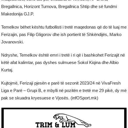
Bregallnica, Horizont Turnova, Bregallnica Shtip dhe së fundmi
Makedonija GJ.P.
Temelkov bëhet kështu futbollisti i tretë maqedonas që do të luaj me
Ferizajin, pas Filip Gligorov dhe ish portierit të Shkëndijës, Marko
Jovanovski.
Ndryshe, Temelkov është emri i tretë i ri që i bashkohet Ferizajit në
këtë afat kalimtar, pas dyshes sulmuese Sokol Kiqina dhe Albio
Kurtaj.
Kujtojmë, Ferizaji pjesën e parë të sezonit 2023/24 në VivaFresh
Liga e Parë – Grupi B, e mbylli në pozitën e tretë me 29 pikë, dy më
pak se skuadra kryesuese e Vjosës. (infOSport.mk)