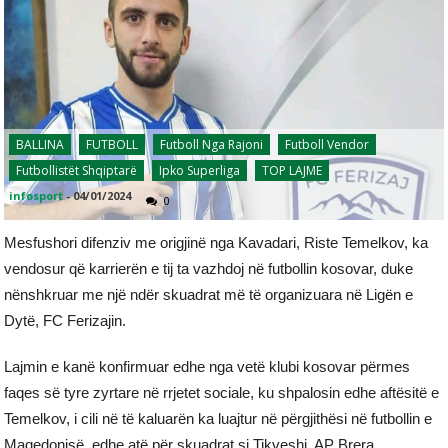
BALLINA
FUTBOLL
Futboll Nga Rajoni
Futboll Vendor
Futbollistët Shqiptarë
Ipko Superliga
TOP LAJME
infosport
-
04/01/2024
0
Mesfushori difenziv me origjinë nga Kavadari, Riste Temelkov, ka
vendosur që karrierën e tij ta vazhdoj në futbollin kosovar, duke
nënshkruar me një ndër skuadrat më të organizuara në Ligën e
Dytë, FC Ferizajin.
Lajmin e kanë konfirmuar edhe nga vetë klubi kosovar përmes
faqes së tyre zyrtare në rrjetet sociale, ku shpalosin edhe aftësitë e
Temelkov, i cili në të kaluarën ka luajtur në përgjithësi në futbollin e
Maqedonisë, edhe atë për skuadrat si Tikveshi, AP Brera,