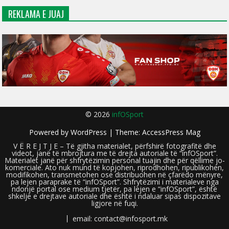
REKLAMA E JUAJ
© 2026
infOSport
Powered by
WordPress
| Theme:
AccessPress Mag
V Ë R E J T J E – Të gjitha materialet, përfshirë fotografitë dhe
videot, janë të mbrojtura me të drejta autoriale të “infOSport”.
Materialet janë për shfrytëzimin personal tuajin dhe për qëllime jo-
komerciale. Ato nuk mund të kopjohen, riprodhohen, ripublikohen,
modifikohen, transmetohen ose distribuohen në çfarëdo mënyre,
pa lejen paraprake të “infOSport”. Shfrytëzimi i materialeve nga
ndonjë portal ose medium tjetër, pa lejen e “infOSport”, është
shkelje e drejtave autoriale dhe është i ndaluar sipas dispozitave
ligjore në fuqi.
email: contact@infosport.mk