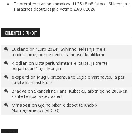
Të premtën starton kampionati i 35-të në futboll! Shkëndija e
Haraçinës debutuesja e vetme
23/07/2026
KOMENTET E FUNDIT
Luciano
on
“Euro 2024”, Sylvinho: Ndeshja më e
rëndësishme, por në nëntor vendoset kualifikimi
Klodian
on
Lista përfundimtare e Italisë, ja tre “të
përjashtuarit” nga Mançini
eksperti
on
Muçi u prezantua te Legia e Varshavës, ja për
sa vite ka nënshkruar
Bradva
on
Skandali në Paris, Kultesku, arbitri që në 2008-ën
kishte tentuar vetëvrasjen!
Mmabeg
on
Gjejnë pikën e dobët të Khabib
Nurmagomedov (VIDEO)