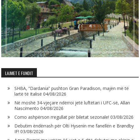
LAJMET E FUNDIT
SHBA, “Dardania” pushton Gran Paradison, majën më të
lartë të Italisë
04/08/2026
Në moshë 34-vjeçare ndërroi jetë luftëtari i UFC-së, Allan
Nascimento
04/08/2026
Como ashpërson rregullat për biletat sezonale!
03/08/2026
Debutim ëndërrash për Olti Hysenin me fanellën e Brøndby
IF!
03/08/2026