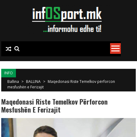
Skip to content
INFO
Ballina
>
BALLINA
>
Maqedonasi Riste Temelkov përforcon
mesfushën e Ferizajit
Maqedonasi Riste Temelkov Përforcon
Mesfushën E Ferizajit