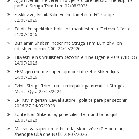
Agon Demiri me vetëm 16 vjet e 6 ditë debutoi me ekipin e
parë të Struga Trim Lum
02/08/2026
Ekskluzive, Fisnik Saliu veshë fanellën e FC Skopje
02/08/2026
Të dielën spektakël boksi në manifestimin “Tetova N’festë”
31/07/2026
Bunjamin Shabani nesër me Struga Trim Lum zhvillon
ndeshjen numër 200!
24/07/2026
Tikveshi e nis vrrullshëm sezonin e ri në Ligën e Parë (VIDEO)
24/07/2026
FFM vjen me një super lajm për tifozët e Shkëndijës!
24/07/2026
Ekipi i Struga Trim Lum u mirëprit nga numri 1 i Strugës,
Mendi Qyra
24/07/2026
LPFMV, nigeriani Lawal autorë i golit të parë për sezonin
2026/27
24/07/2026
Sonte luan Shkëndija, ja në cilën TV mund ta ndiqni!
23/07/2026
Malisheva superiore edhe ndaj skocezëve të Hibernian,
shënojnë Uka dhe Nafiu
23/07/2026