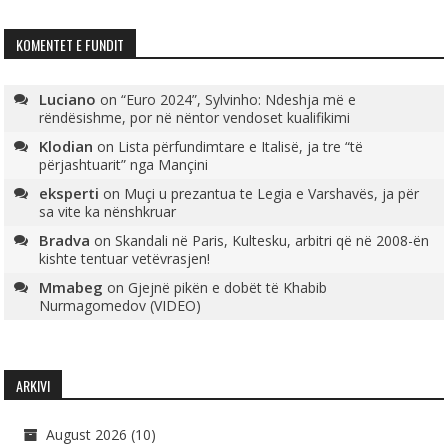
KOMENTET E FUNDIT
Luciano
on
“Euro 2024”, Sylvinho: Ndeshja më e
rëndësishme, por në nëntor vendoset kualifikimi
Klodian
on
Lista përfundimtare e Italisë, ja tre “të
përjashtuarit” nga Mançini
eksperti
on
Muçi u prezantua te Legia e Varshavës, ja për
sa vite ka nënshkruar
Bradva
on
Skandali në Paris, Kultesku, arbitri që në 2008-ën
kishte tentuar vetëvrasjen!
Mmabeg
on
Gjejnë pikën e dobët të Khabib
Nurmagomedov (VIDEO)
ARKIVI
August 2026
(10)