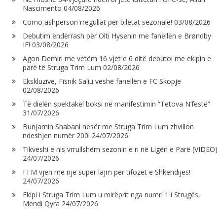
Nascimento
04/08/2026
Como ashpërson rregullat për biletat sezonale!
03/08/2026
Debutim ëndërrash për Olti Hysenin me fanellën e Brøndby
IF!
03/08/2026
Agon Demiri me vetëm 16 vjet e 6 ditë debutoi me ekipin e
parë të Struga Trim Lum
02/08/2026
Ekskluzive, Fisnik Saliu veshë fanellën e FC Skopje
02/08/2026
Të dielën spektakël boksi në manifestimin “Tetova N’festë”
31/07/2026
Bunjamin Shabani nesër me Struga Trim Lum zhvillon
ndeshjen numër 200!
24/07/2026
Tikveshi e nis vrrullshëm sezonin e ri në Ligën e Parë (VIDEO)
24/07/2026
FFM vjen me një super lajm për tifozët e Shkëndijës!
24/07/2026
Ekipi i Struga Trim Lum u mirëprit nga numri 1 i Strugës,
Mendi Qyra
24/07/2026