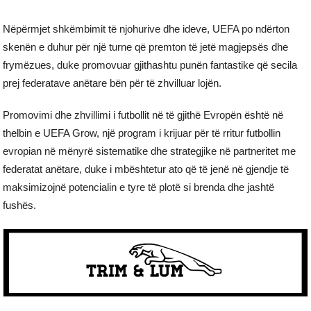
Nëpërmjet shkëmbimit të njohurive dhe ideve, UEFA po ndërton
skenën e duhur për një turne që premton të jetë magjepsës dhe
frymëzues, duke promovuar gjithashtu punën fantastike që secila
prej federatave anëtare bën për të zhvilluar lojën.
Promovimi dhe zhvillimi i futbollit në të gjithë Evropën është në
thelbin e UEFA Grow, një program i krijuar për të rritur futbollin
evropian në mënyrë sistematike dhe strategjike në partneritet me
federatat anëtare, duke i mbështetur ato që të jenë në gjendje të
maksimizojnë potencialin e tyre të plotë si brenda dhe jashtë
fushës.