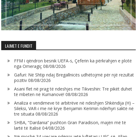
LAJMET E FUNDIT
FFM i qëndron besnik UEFA-s, Çeferin ka përkrahjen e plotë
nga Omeragiç
08/08/2026
Gafuri: Në Shtip ndaj Bregallnicës udhëtojmë për një rezultat
pozitiv
08/08/2026
Asani flet në prag të ndeshjes me Tikveshin: Tre pikët duhet
të mbeten në Kumanovë!
08/08/2026
Analiza e vendimeve të arbitrëve në ndeshjen Shkëndija (H) –
Sileksi, VAR-i me në krye Benjamin Kerimin ndërhyri saktë në
tre situata
08/08/2026
SHBA, “Dardania” pushton Gran Paradison, majën më të
lartë të Italisë
04/08/2026
Në moshë 34-vjeçare ndërroi jetë luftëtari i UFC-së, Allan