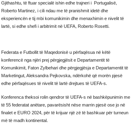
Gjithashtu, të ftuar specialë ishin edhe trajneri i Portugalisë,
Roberto Martinez, i cili ndau me të pranishmit idetë dhe
eksperiencën e tij mbi komunikimin dhe menaxhimin e nivelit të
lartë, si edhe shefi i arbitrimit në UEFA, Roberto Rosetti.
Federata e Futbollit të Maqedonisë u përfaqësua në këtë
konferencë nga njëri prej përgjegjësit e Departamentit të
Komunikimit, Faton Zylbehari dhe përgjegjësja e Departamentit të
Marketingut, Aleksandra Pejkovska, ndërkohë që morën pjesë
edhe përfaqësues të nivelit të lartë drejtues të UEFA-s.
Konferenca theksoi rolin qendror të UEFA-s në bashkëpunimin me
të 55 federatat anëtare, pavarësisht nëse marrin pjesë ose jo në
finalet e EURO 2024, për të krijuar një zë të bashkuar për turneun
më të madh kontinental.