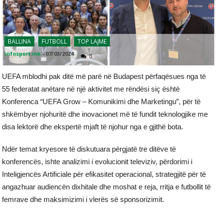
BALLINA
FUTBOLL
TOP LAJME
infosport.mk
-
07/03/2024
0
UEFA mblodhi pak ditë më parë në Budapest përfaqësues nga të
55 federatat anëtare në një aktivitet me rëndësi siç është
Konferenca “UEFA Grow – Komunikimi dhe Marketingu”, për të
shkëmbyer njohuritë dhe inovacionet më të fundit teknologjike me
disa lektorë dhe ekspertë mjaft të njohur nga e gjithë bota.
Ndër temat kryesore të diskutuara përgjatë tre ditëve të
konferencës, ishte analizimi i evolucionit televiziv, përdorimi i
Inteligjencës Artificiale për efikasitet operacional, strategjitë për të
angazhuar audiencën dixhitale dhe moshat e reja, rritja e futbollit të
femrave dhe maksimizimi i vlerës së sponsorizimit.