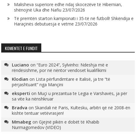
Malisheva superiore edhe ndaj skocezëve të Hibernian,
shënojnë Uka dhe Nafiu
23/07/2026
Të premtën starton kampionati i 35-të në futboll! Shkëndija e
Haraçinës debutuesja e vetme
23/07/2026
KOMENTET E FUNDIT
Luciano
on
“Euro 2024”, Sylvinho: Ndeshja më e
rëndësishme, por në nëntor vendoset kualifikimi
Klodian
on
Lista përfundimtare e Italisë, ja tre “të
përjashtuarit” nga Mançini
eksperti
on
Muçi u prezantua te Legia e Varshavës, ja për
sa vite ka nënshkruar
Bradva
on
Skandali në Paris, Kultesku, arbitri që në 2008-ën
kishte tentuar vetëvrasjen!
Mmabeg
on
Gjejnë pikën e dobët të Khabib
Nurmagomedov (VIDEO)