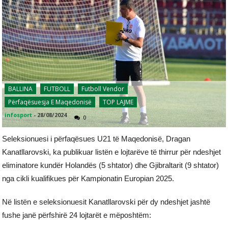
BALLINA
FUTBOLL
Futboll Vendor
Përfaqësuesja E Maqedonisë
TOP LAJME
infosport
-
28/08/2024
0
Seleksionuesi i përfaqësues U21 të Maqedonisë, Dragan
Kanatllarovski, ka publikuar listën e lojtarëve të thirrur për ndeshjet
eliminatore kundër Holandës (5 shtator) dhe Gjibraltarit (9 shtator)
nga cikli kualifikues për Kampionatin Europian 2025.
Në listën e seleksionuesit Kanatllarovski për dy ndeshjet jashtë
fushe janë përfshirë 24 lojtarët e mëposhtëm: