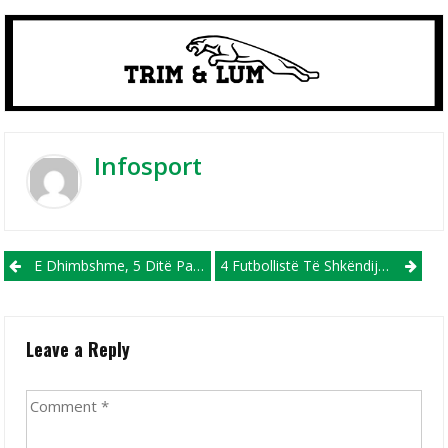
Infosport
Post navigation
E Dhimbshme, 5 Ditë Pasi Kishte Pësuar Sulm Kardiak Në Fushë, Ndërron Jetë Futbollisti 27-Vjeçar I Nacional (VIDEO)
4 Futbollistë Të Shkëndijës Pjesë E Maqedonisë U21, Për Herë Të Parë Ftohet Edhe Meliqi
Leave a Reply