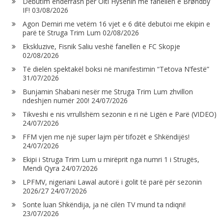
Debutim ëndërrash për Olti Hysenin me fanellën e Brøndby
IF!
03/08/2026
Agon Demiri me vetëm 16 vjet e 6 ditë debutoi me ekipin e
parë të Struga Trim Lum
02/08/2026
Ekskluzive, Fisnik Saliu veshë fanellën e FC Skopje
02/08/2026
Të dielën spektakël boksi në manifestimin “Tetova N’festë”
31/07/2026
Bunjamin Shabani nesër me Struga Trim Lum zhvillon
ndeshjen numër 200!
24/07/2026
Tikveshi e nis vrrullshëm sezonin e ri në Ligën e Parë (VIDEO)
24/07/2026
FFM vjen me një super lajm për tifozët e Shkëndijës!
24/07/2026
Ekipi i Struga Trim Lum u mirëprit nga numri 1 i Strugës,
Mendi Qyra
24/07/2026
LPFMV, nigeriani Lawal autorë i golit të parë për sezonin
2026/27
24/07/2026
Sonte luan Shkëndija, ja në cilën TV mund ta ndiqni!
23/07/2026