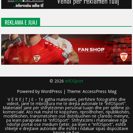
REKLAMA E JUAJ
© 2026
infOSport
Powered by
WordPress
| Theme:
AccessPress Mag
V Ë R E J T J E – Të gjitha materialet, përfshirë fotografitë dhe
videot, janë të mbrojtura me të drejta autoriale të “infOSport”.
Materialet janë për shfrytëzimin personal tuajin dhe për qëllime jo-
komerciale. Ato nuk mund të kopjohen, riprodhohen, ripublikohen,
modifikohen, transmetohen ose distribuohen në çfarëdo mënyre,
pa lejen paraprake të “infOSport”. Shfrytëzimi i materialeve nga
ndonjë portal ose medium tjetër, pa lejen e “infOSport”, është
shkelje e drejtave autoriale dhe është i ndaluar sipas dispozitave
ligjore në fuqi.