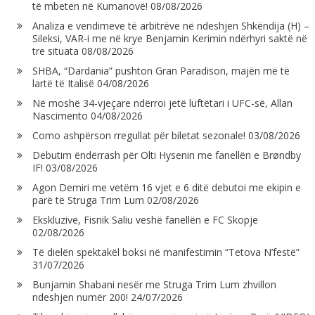
të mbeten në Kumanovë!
08/08/2026
Analiza e vendimeve të arbitrëve në ndeshjen Shkëndija (H) –
Sileksi, VAR-i me në krye Benjamin Kerimin ndërhyri saktë në
tre situata
08/08/2026
SHBA, “Dardania” pushton Gran Paradison, majën më të
lartë të Italisë
04/08/2026
Në moshë 34-vjeçare ndërroi jetë luftëtari i UFC-së, Allan
Nascimento
04/08/2026
Como ashpërson rregullat për biletat sezonale!
03/08/2026
Debutim ëndërrash për Olti Hysenin me fanellën e Brøndby
IF!
03/08/2026
Agon Demiri me vetëm 16 vjet e 6 ditë debutoi me ekipin e
parë të Struga Trim Lum
02/08/2026
Ekskluzive, Fisnik Saliu veshë fanellën e FC Skopje
02/08/2026
Të dielën spektakël boksi në manifestimin “Tetova N’festë”
31/07/2026
Bunjamin Shabani nesër me Struga Trim Lum zhvillon
ndeshjen numër 200!
24/07/2026