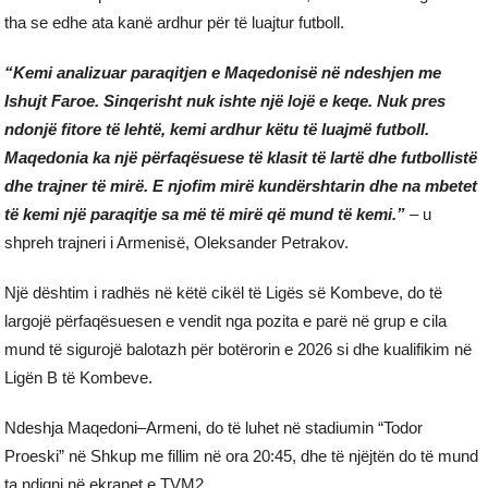
tha se edhe ata kanë ardhur për të luajtur futboll.
“Kemi analizuar paraqitjen e Maqedonisë në ndeshjen me
Ishujt Faroe. Sinqerisht nuk ishte një lojë e keqe. Nuk pres
ndonjë fitore të lehtë, kemi ardhur këtu të luajmë futboll.
Maqedonia ka një përfaqësuese të klasit të lartë dhe futbollistë
dhe trajner të mirë. E njofim mirë kundërshtarin dhe na mbetet
të kemi një paraqitje sa më të mirë që mund të kemi.”
– u
shpreh trajneri i Armenisë, Oleksander Petrakov.
Një dështim i radhës në këtë cikël të Ligës së Kombeve, do të
largojë përfaqësuesen e vendit nga pozita e parë në grup e cila
mund të sigurojë balotazh për botërorin e 2026 si dhe kualifikim në
Ligën B të Kombeve.
Ndeshja Maqedoni–Armeni, do të luhet në stadiumin “Todor
Proeski” në Shkup me fillim në ora 20:45, dhe të njëjtën do të mund
ta ndiqni në ekranet e TVM2.