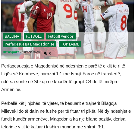
BALLINA
FUTBOLL
Futboll Vendor
Përfaqësuesja E Maqedonisë
TOP LAJME
infosport
-
10/09/2024
0
Përfaqësuesja e Maqedonisë në ndeshjen e parë të ciklit të ri të
Ligës së Kombeve, barazoi 1:1 me Ishujt Faroe në transfertë,
ndërsa sonte në Shkup në kuadër të grupit C4 do të mirëpret
Armeninë.
Përballë këtij njohësi të vjetër, të besuarit e trajnerit Bllagoja
Milevski do të dalin në fushë për të fituar tri pikët. Në dy ndeshjet e
fundit kundër armenëve, Maqedonia ka një bilanc pozitiv, derisa
tetorin e vitit të kaluar i kishim mundur me shfrat, 3:1.