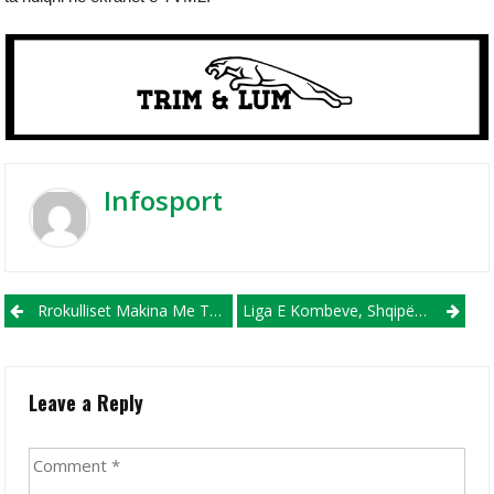
Infosport
Post navigation
Rrokulliset Makina Me Të Cilën Udhëtonin Trajneri Dhe Dy Lojtarë Të KF Bashkimit!
Liga E Kombeve, Shqipëria Gati Për Ndeshjen Me Gjeorgjinë
Leave a Reply