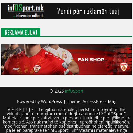
REKLAMA E JUAJ
© 2026
infOSport
Powered by
WordPress
| Theme:
AccessPress Mag
V Ë R E J T J E – Të gjitha materialet, përfshirë fotografitë dhe
videot, janë të mbrojtura me të drejta autoriale të “infOSport”.
Materialet janë për shfrytëzimin personal tuajin dhe për qëllime jo-
komerciale. Ato nuk mund të kopjohen, riprodhohen, ripublikohen,
modifikohen, transmetohen ose distribuohen në çfarëdo mënyre,
pa lejen paraprake të “infOSport”. Shfrytëzimi i materialeve nga