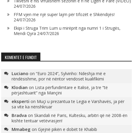
Tikveshi e nis vrrullshëm sezonin e ri në Ligën e Parë (VIDEO)
24/07/2026
FFM vjen me një super lajm për tifozët e Shkëndijës!
24/07/2026
Ekipi i Struga Trim Lum u mirëprit nga numri 1 i Strugës,
Mendi Qyra
24/07/2026
KOMENTET E FUNDIT
Luciano
on
“Euro 2024”, Sylvinho: Ndeshja më e
rëndësishme, por në nëntor vendoset kualifikimi
Klodian
on
Lista përfundimtare e Italisë, ja tre “të
përjashtuarit” nga Mançini
eksperti
on
Muçi u prezantua te Legia e Varshavës, ja për
sa vite ka nënshkruar
Bradva
on
Skandali në Paris, Kultesku, arbitri që në 2008-ën
kishte tentuar vetëvrasjen!
Mmabeg
on
Gjejnë pikën e dobët të Khabib