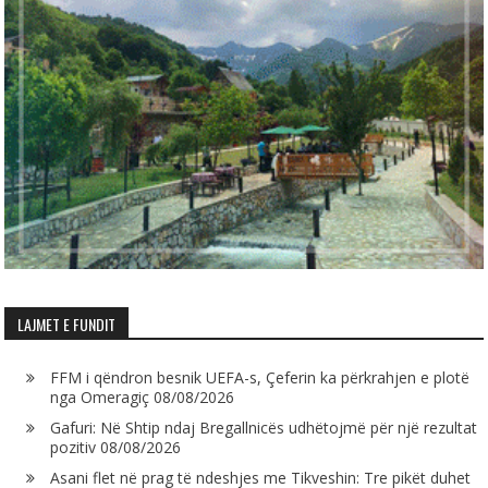
LAJMET E FUNDIT
FFM i qëndron besnik UEFA-s, Çeferin ka përkrahjen e plotë
nga Omeragiç
08/08/2026
Gafuri: Në Shtip ndaj Bregallnicës udhëtojmë për një rezultat
pozitiv
08/08/2026
Asani flet në prag të ndeshjes me Tikveshin: Tre pikët duhet