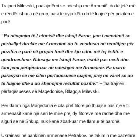
Trajneri Milevski, paalajmëroi se ndeshja me Armenië, do të jetë më
e rëndësishmja në grup, pasi të dyja këto do të luajnë për pozitën e
parë.
“Pa nënçmim të Letonisë dhe Ishujt Faroe, jam i mendimit se
përballjet direkte me Armeninë do të vendosin në renditjen për
pozitën e parë në grupin tonë dhe kjo edhe më tej është e
qëndrueshme. Ndeshja me Ishujt Faroe, është pas nesh dhe
tani jemi përqëndruar në ndeshjen me Armeninë. Pa marrë
parasysh se me cilën përfaqësuese luajmë, prej ne varet se do
të luajmë dhe a do shënojmë rezultat pozitiv.“
– tha trajneri i
përfaqësueses së Maqedonisë, Bllagoja Milevski.
Për dallim nga Maqedonia e cila pret fitore po thuajse pas një viti,
armenasit kanë një seri të mirë prej dy fitoreve me radhë dhe me
siguri se në Shkup, nuk kanë zbarkuar me flamur të bardhë.
Ukrainasi në pankinën armenase Petrakov, në takimin me gazetarë