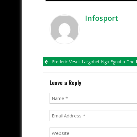
Infosport
Post navigation
Frederic Veseli Largohet Nga Egnatia Dhe Rikthehet Në I
Leave a Reply