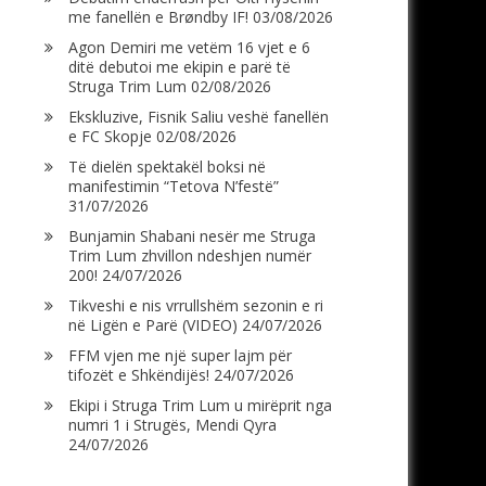
me fanellën e Brøndby IF!
03/08/2026
Agon Demiri me vetëm 16 vjet e 6
ditë debutoi me ekipin e parë të
Struga Trim Lum
02/08/2026
Ekskluzive, Fisnik Saliu veshë fanellën
e FC Skopje
02/08/2026
Të dielën spektakël boksi në
manifestimin “Tetova N’festë”
31/07/2026
Bunjamin Shabani nesër me Struga
Trim Lum zhvillon ndeshjen numër
200!
24/07/2026
Tikveshi e nis vrrullshëm sezonin e ri
në Ligën e Parë (VIDEO)
24/07/2026
FFM vjen me një super lajm për
tifozët e Shkëndijës!
24/07/2026
Ekipi i Struga Trim Lum u mirëprit nga
numri 1 i Strugës, Mendi Qyra
24/07/2026