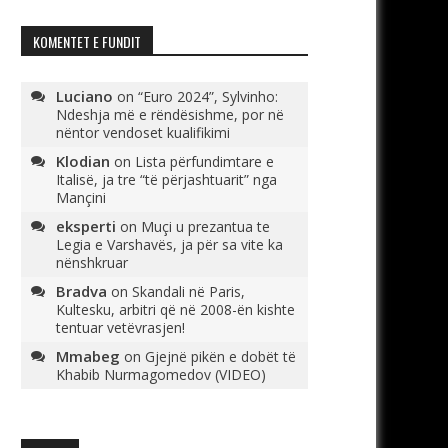
KOMENTET E FUNDIT
Luciano
on
“Euro 2024”, Sylvinho:
Ndeshja më e rëndësishme, por në
nëntor vendoset kualifikimi
Klodian
on
Lista përfundimtare e
Italisë, ja tre “të përjashtuarit” nga
Mançini
eksperti
on
Muçi u prezantua te
Legia e Varshavës, ja për sa vite ka
nënshkruar
Bradva
on
Skandali në Paris,
Kultesku, arbitri që në 2008-ën kishte
tentuar vetëvrasjen!
Mmabeg
on
Gjejnë pikën e dobët të
Khabib Nurmagomedov (VIDEO)