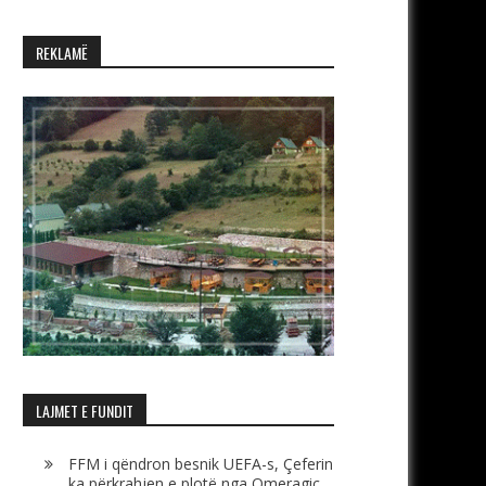
REKLAMË
LAJMET E FUNDIT
FFM i qëndron besnik UEFA-s, Çeferin
ka përkrahjen e plotë nga Omeragiç