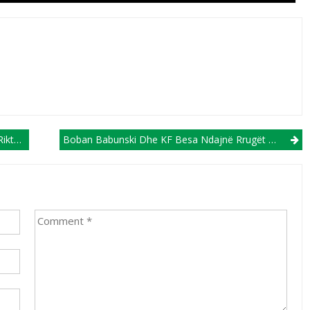
tali
Boban Babunski Dhe KF Besa Ndajnë Rrugët Ende Pa Filluar Bashkëpunimin!