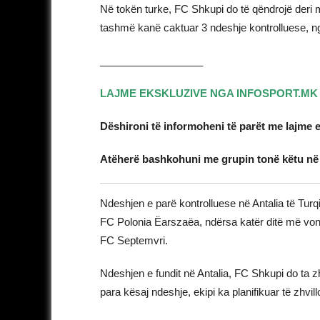
Në tokën turke, FC Shkupi do të qëndrojë deri m
tashmë kanë caktuar 3 ndeshje kontrolluese, nga 
__________________
LAJME EKSKLUZIVE NGA INFOSPORT.MK
Dëshironi të informoheni të parët me lajme 
Atëherë bashkohuni me grupin tonë këtu n
Ndeshjen e parë kontrolluese në Antalia të Turq
FC Polonia Ëarszaëa, ndërsa katër ditë më vonë
FC Septemvri.
Ndeshjen e fundit në Antalia, FC Shkupi do ta 
para kësaj ndeshje, ekipi ka planifikuar të zhvil