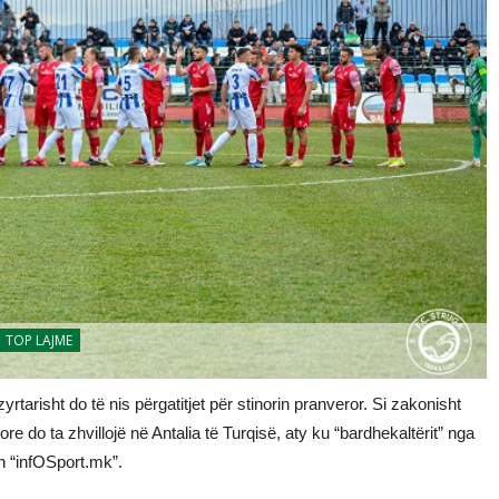
TOP LAJME
tarisht do të nis përgatitjet për stinorin pranveror. Si zakonisht
 do ta zhvillojë në Antalia të Turqisë, aty ku “bardhekaltërit” nga
n “infOSport.mk”.