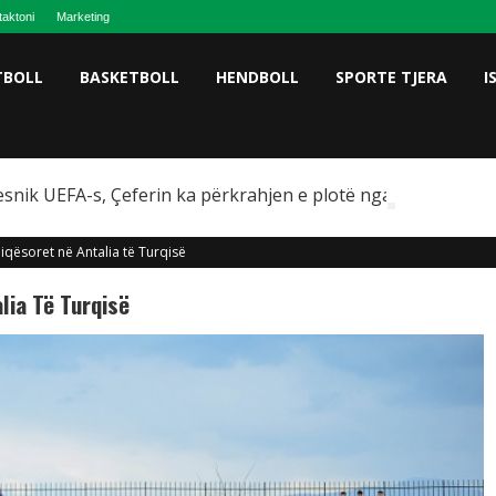
taktoni
Marketing
TBOLL
BASKETBOLL
HENDBOLL
SPORTE TJERA
I
snik UEFA-s, Çeferin ka përkrahjen e plotë nga Omeragiç
iqësoret në Antalia të Turqisë
lia Të Turqisë