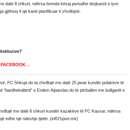
e datë 8 shkurt, ndërsa brenda kësaj periudhe drejtuesit e tyre
gjithsej 4 që kanë planifikuar ti zhvillojnë.
ekskluzive?
ë
FACEBOOK…
isë, FC Shkupi do ta zhvillojë me datë 25 janar kundër polakëve të
 “bardhekaltërit” e Erdem Alparslan do të përballen me bullgarët e
zhvillojë me datë 6 shkurt kundër kazakëve të FC Kaysar, ndërsa
lojë edhe një ndeshje tjetër. (infOSport.mk)