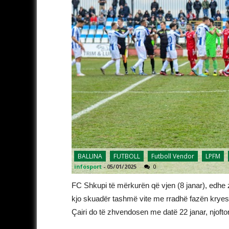
BALLINA
FUTBOLL
Futboll Vendor
LPFM
infosport
-
05/01/2025
0
FC Shkupi të mërkurën që vjen (8 janar), edhe zyr
kjo skuadër tashmë vite me rradhë fazën kryesore
Çairi do të zhvendosen me datë 22 janar, njofto