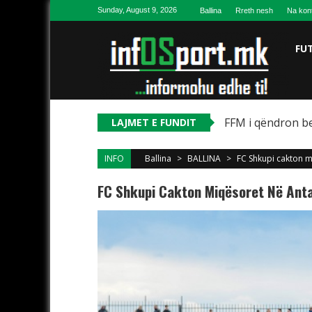
Skip to content
Sunday, August 9, 2026
Ballina
Rreth nesh
Na kon
FU
FFM i qëndron be
LAJMET E FUNDIT
INFO
Ballina
>
BALLINA
>
FC Shkupi cakton m
FC Shkupi Cakton Miqësoret Në Anta