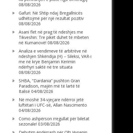
08/08/2026
Gafuri: Në Shtip ndaj Bregallnicës
udhëtojmë për një rezultat pozitiv
08/08/2026
Asani flet në prag të ndeshjes me
Tikveshin: Tre pikët duhet të mbeten
në Kumanovë!
08/08/2026
Analiza e vendimeve të arbitrëve në
ndeshjen Shkëndija (H) – Sileksi, VAR-i
me në krye Benjamin Kerimin
ndërhyri saktë në tre situata
08/08/2026
SHBA, “Dardania” pushton Gran
Paradison, majën më të lartë të
Italisë
04/08/2026
Në moshë 34-vjeçare ndërroi jetë
luftëtari i UFC-së, Allan Nascimento
04/08/2026
Como ashpërson rregullat për biletat
sezonale!
03/08/2026
Debutim ëndërrash për Olti Hysenin