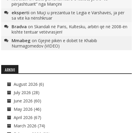
përjashtuarit” nga Mançini
eksperti
on
Muçi u prezantua te Legia e Varshavës, ja për
sa vite ka nënshkruar
Bradva
on
Skandali në Paris, Kultesku, arbitri që në 2008-ën
kishte tentuar vetëvrasjen!
Mmabeg
on
Gjejnë pikën e dobët të Khabib
Nurmagomedov (VIDEO)
ARKIVI
August 2026
(6)
July 2026
(28)
June 2026
(60)
May 2026
(46)
April 2026
(67)
March 2026
(74)