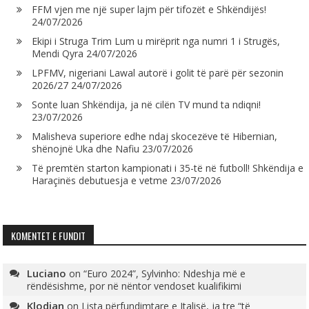
FFM vjen me një super lajm për tifozët e Shkëndijës!
24/07/2026
Ekipi i Struga Trim Lum u mirëprit nga numri 1 i Strugës,
Mendi Qyra
24/07/2026
LPFMV, nigeriani Lawal autorë i golit të parë për sezonin
2026/27
24/07/2026
Sonte luan Shkëndija, ja në cilën TV mund ta ndiqni!
23/07/2026
Malisheva superiore edhe ndaj skocezëve të Hibernian,
shënojnë Uka dhe Nafiu
23/07/2026
Të premtën starton kampionati i 35-të në futboll! Shkëndija e
Haraçinës debutuesja e vetme
23/07/2026
KOMENTET E FUNDIT
Luciano
on
“Euro 2024”, Sylvinho: Ndeshja më e
rëndësishme, por në nëntor vendoset kualifikimi
Klodian
on
Lista përfundimtare e Italisë, ja tre “të