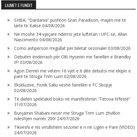
LAJMET E FUNDIT
SHBA, “Dardania” pushton Gran Paradison, majën më të
lartë të Italisë
04/08/2026
Në moshë 34-vjeçare ndërroi jetë luftëtari i UFC-së, Allan
Nascimento
04/08/2026
Como ashpërson rregullat për biletat sezonale!
03/08/2026
Debutim ëndërrash për Olti Hysenin me fanellën e Brøndby
IF!
03/08/2026
Agon Demiri me vetëm 16 vjet e 6 ditë debutoi me ekipin e
parë të Struga Trim Lum
02/08/2026
Ekskluzive, Fisnik Saliu veshë fanellën e FC Skopje
02/08/2026
Të dielën spektakël boksi në manifestimin “Tetova N’festë”
31/07/2026
Bunjamin Shabani nesër me Struga Trim Lum zhvillon
ndeshjen numër 200!
24/07/2026
Tikveshi e nis vrrullshëm sezonin e ri në Ligën e Parë (VIDEO)
24/07/2026