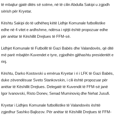
të mbajtur gjatë ditës së sotme, në të cilin Abdulla Sakipi u zgjodh
sërish për Kryetar.
Kështu Sakipi do të udhëheq këtë Lidhje Komunale futbollistike
edhe në 4 vitet e ardhshme, ndërsa i njëjti është propozuar edhe
për anëtar të Këshillit Drejtues të FFM-së.
Lidhjet Komunale të Futbollit të Gazi Babës dhe Valandovës, që ditë
më parë mbajtën Kuvendet e tyre, zgjodhën gjithashtu presidentët e
rinj.
Kështu, Darko Kostovski u emërua Kryetar i ri i LFK të Gazi Babës,
duke zëvendësuar Sveto Stankovskin, i cili është propozuar për
anëtar të Këshillit Drejtues. Delegatë të Kuvendit të FFM-së janë
Igor Ivanovski, Risto Donev, Senad Muminoviq dhe Nehat Jusufi.
Kryetar i Lidhjes Komunale futbollistike të Valandovës është
zgjedhur Sashko Bajlozov. Për anëtar të Këshillit Drejtues të FFM-