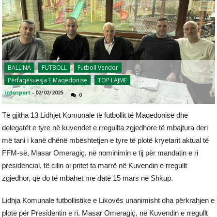
BALLINA
FUTBOLL
Futboll Vendor
Përfaqësuesja E Maqedonisë
TOP LAJME
infosport
-
02/02/2025
0
Të gjitha 13 Lidhjet Komunale të futbollit të Maqedonisë dhe
delegatët e tyre në kuvendet e rregullta zgjedhore të mbajtura deri
më tani i kanë dhënë mbështetjen e tyre të plotë kryetarit aktual të
FFM-së, Masar Omeragiç, në nominimin e tij për mandatin e ri
presidencial, të cilin ai pritet ta marrë në Kuvendin e rregullt
zgjedhor, që do të mbahet me datë 15 mars në Shkup.
Lidhja Komunale futbollistike e Likovës unanimisht dha përkrahjen e
plotë për Presidentin e ri, Masar Omeragiç, në Kuvendin e rregullt