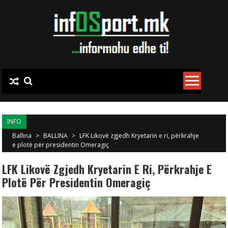
Skip to content
INFO
Ballina
>
BALLINA
>
LFK Likovë zgjedh Kryetarin e ri, përkrahje
e plotë për presidentin Omeragiç
LFK Likovë Zgjedh Kryetarin E Ri, Përkrahje E
Plotë Për Presidentin Omeragiç