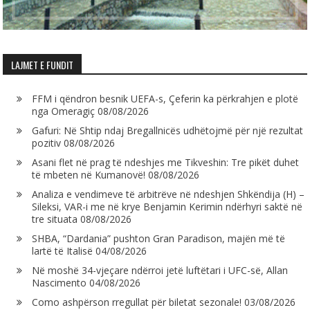
LAJMET E FUNDIT
FFM i qëndron besnik UEFA-s, Çeferin ka përkrahjen e plotë
nga Omeragiç
08/08/2026
Gafuri: Në Shtip ndaj Bregallnicës udhëtojmë për një rezultat
pozitiv
08/08/2026
Asani flet në prag të ndeshjes me Tikveshin: Tre pikët duhet
të mbeten në Kumanovë!
08/08/2026
Analiza e vendimeve të arbitrëve në ndeshjen Shkëndija (H) –
Sileksi, VAR-i me në krye Benjamin Kerimin ndërhyri saktë në
tre situata
08/08/2026
SHBA, “Dardania” pushton Gran Paradison, majën më të
lartë të Italisë
04/08/2026
Në moshë 34-vjeçare ndërroi jetë luftëtari i UFC-së, Allan
Nascimento
04/08/2026
Como ashpërson rregullat për biletat sezonale!
03/08/2026