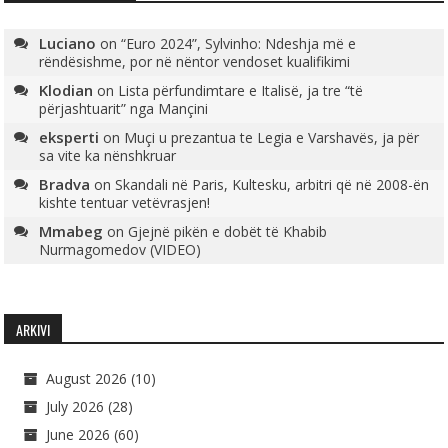
Luciano
on
“Euro 2024”, Sylvinho: Ndeshja më e
rëndësishme, por në nëntor vendoset kualifikimi
Klodian
on
Lista përfundimtare e Italisë, ja tre “të
përjashtuarit” nga Mançini
eksperti
on
Muçi u prezantua te Legia e Varshavës, ja për
sa vite ka nënshkruar
Bradva
on
Skandali në Paris, Kultesku, arbitri që në 2008-ën
kishte tentuar vetëvrasjen!
Mmabeg
on
Gjejnë pikën e dobët të Khabib
Nurmagomedov (VIDEO)
ARKIVI
August 2026
(10)
July 2026
(28)
June 2026
(60)