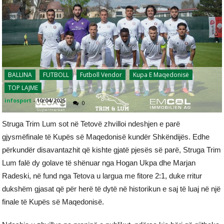
BALLINA
FUTBOLL
Futboll Vendor
Kupa E Maqedonisë
TOP LAJME
infosport
-
10/04/2025
0
Struga Trim Lum sot në Tetovë zhvilloi ndeshjen e parë
gjysmëfinale të Kupës së Maqedonisë kundër Shkëndijës. Edhe
përkundër disavantazhit që kishte gjatë pjesës së parë, Struga Trim
Lum falë dy golave të shënuar nga Hogan Ukpa dhe Marjan
Radeski, në fund nga Tetova u largua me fitore 2:1, duke rritur
dukshëm gjasat që për herë të dytë në historikun e saj të luaj në një
finale të Kupës së Maqedonisë.