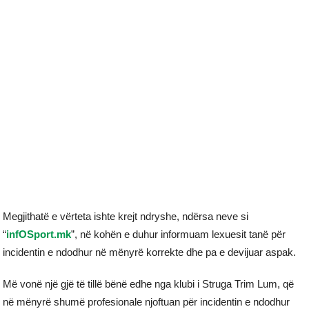
Megjithatë e vërteta ishte krejt ndryshe, ndërsa neve si
“
infOSport.mk
”, në kohën e duhur informuam lexuesit tanë për
incidentin e ndodhur në mënyrë korrekte dhe pa e devijuar aspak.
Më vonë një gjë të tillë bënë edhe nga klubi i Struga Trim Lum, që
në mënyrë shumë profesionale njoftuan për incidentin e ndodhur