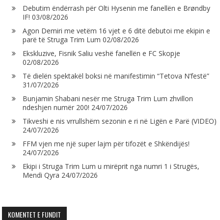
Debutim ëndërrash për Olti Hysenin me fanellën e Brøndby
IF!
03/08/2026
Agon Demiri me vetëm 16 vjet e 6 ditë debutoi me ekipin e
parë të Struga Trim Lum
02/08/2026
Ekskluzive, Fisnik Saliu veshë fanellën e FC Skopje
02/08/2026
Të dielën spektakël boksi në manifestimin “Tetova N’festë”
31/07/2026
Bunjamin Shabani nesër me Struga Trim Lum zhvillon
ndeshjen numër 200!
24/07/2026
Tikveshi e nis vrrullshëm sezonin e ri në Ligën e Parë (VIDEO)
24/07/2026
FFM vjen me një super lajm për tifozët e Shkëndijës!
24/07/2026
Ekipi i Struga Trim Lum u mirëprit nga numri 1 i Strugës,
Mendi Qyra
24/07/2026
KOMENTET E FUNDIT