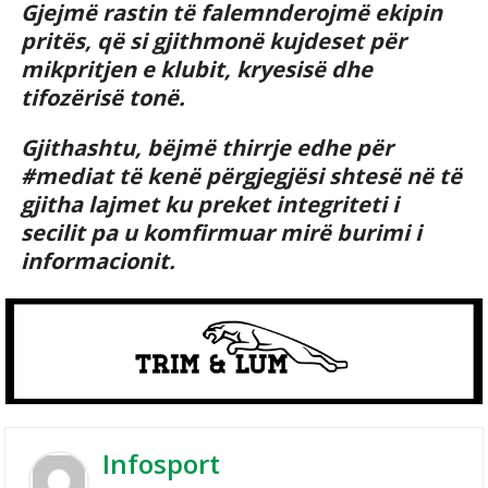
Gjejmë rastin të falemnderojmë ekipin
pritës, që si gjithmonë kujdeset për
mikpritjen e klubit, kryesisë dhe
tifozërisë tonë.
Gjithashtu, bëjmë thirrje edhe për
#mediat të kenë përgjegjësi shtesë në të
gjitha lajmet ku preket integriteti i
secilit pa u komfirmuar mirë burimi i
informacionit.
Infosport