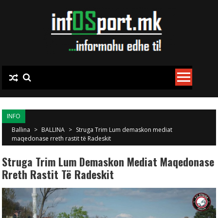
Skip to content
INFO
Ballina
>
BALLINA
>
Struga Trim Lum demaskon mediat
maqedonase rreth rastit të Radeskit
Struga Trim Lum Demaskon Mediat Maqedonase
Rreth Rastit Të Radeskit