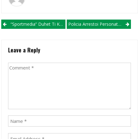
Post navigation
“Sportmedia” Duhet Ti Kërkoj Falje Shkëndijës Dhe Tifozëve Tetovar
Policia Arrestoi Personat Që Sulmuan Futbollistin Marjan Radeski Të Struga Trim Lum
Leave a Reply