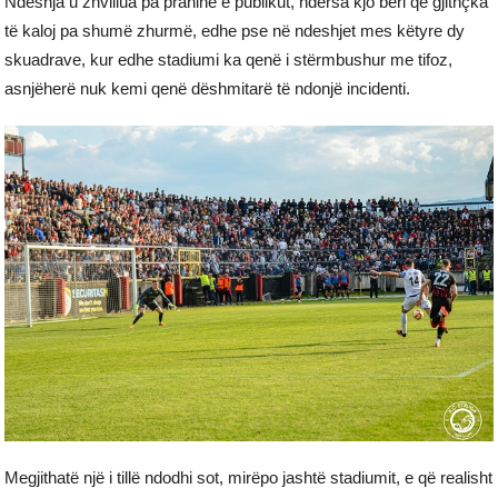
Ndeshja u zhvillua pa praninë e publikut, ndërsa kjo bëri që gjithçka
të kaloj pa shumë zhurmë, edhe pse në ndeshjet mes këtyre dy
skuadrave, kur edhe stadiumi ka qenë i stërmbushur me tifoz,
asnjëherë nuk kemi qenë dëshmitarë të ndonjë incidenti.
Megjithatë një i tillë ndodhi sot, mirëpo jashtë stadiumit, e që realisht