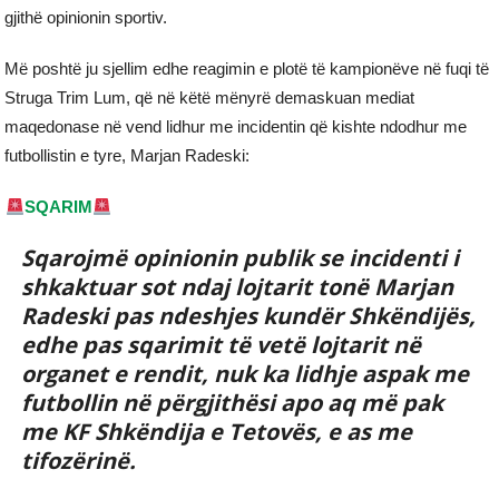
gjithë opinionin sportiv.
Më poshtë ju sjellim edhe reagimin e plotë të kampionëve në fuqi të
Struga Trim Lum, që në këtë mënyrë demaskuan mediat
maqedonase në vend lidhur me incidentin që kishte ndodhur me
futbollistin e tyre, Marjan Radeski:
SQARIM
Sqarojmë opinionin publik se incidenti i
shkaktuar sot ndaj lojtarit tonë Marjan
Radeski pas ndeshjes kundër Shkëndijës,
edhe pas sqarimit të vetë lojtarit në
organet e rendit, nuk ka lidhje aspak me
futbollin në përgjithësi apo aq më pak
me KF Shkëndija e Tetovës, e as me
tifozërinë.