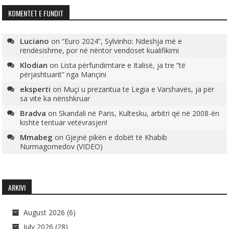
KOMENTET E FUNDIT
Luciano
on
“Euro 2024”, Sylvinho: Ndeshja më e
rëndësishme, por në nëntor vendoset kualifikimi
Klodian
on
Lista përfundimtare e Italisë, ja tre “të
përjashtuarit” nga Mançini
eksperti
on
Muçi u prezantua te Legia e Varshavës, ja për
sa vite ka nënshkruar
Bradva
on
Skandali në Paris, Kultesku, arbitri që në 2008-ën
kishte tentuar vetëvrasjen!
Mmabeg
on
Gjejnë pikën e dobët të Khabib
Nurmagomedov (VIDEO)
ARKIVI
August 2026
(6)
July 2026
(28)