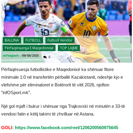
BALLINA
FUTBOLL
Futboll Vendor
Përfaqësuesja E Maqedonisë
TOP LAJME
infosport
-
09/06/2025
0
Përfaqësuesja futbollistike e Maqedonisë ka shënuar fitore
minimale 1:0 në transfertën përballë Kazakistanit, ndeshje kjo e
vlefshme për eliminatoret e Botërorit të vitit 2026, njofton
“infOSport.mk”.
Një gol mjaft i bukur i shënuar nga Trajkovski në minutën e 33-të
vendosi fatin e këtij takimi të zhvilluar në Astana.
GOLI
: https://www.facebook.com/reel/1206200560975645