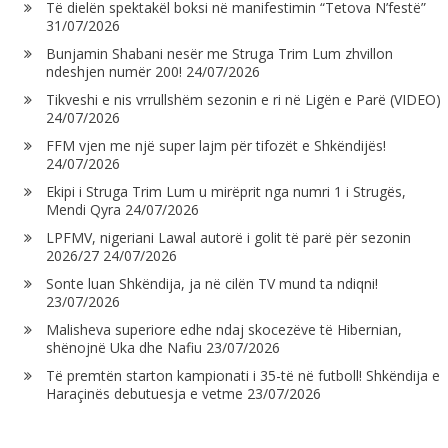
Të dielën spektakël boksi në manifestimin “Tetova N’festë”
31/07/2026
Bunjamin Shabani nesër me Struga Trim Lum zhvillon
ndeshjen numër 200!
24/07/2026
Tikveshi e nis vrrullshëm sezonin e ri në Ligën e Parë (VIDEO)
24/07/2026
FFM vjen me një super lajm për tifozët e Shkëndijës!
24/07/2026
Ekipi i Struga Trim Lum u mirëprit nga numri 1 i Strugës,
Mendi Qyra
24/07/2026
LPFMV, nigeriani Lawal autorë i golit të parë për sezonin
2026/27
24/07/2026
Sonte luan Shkëndija, ja në cilën TV mund ta ndiqni!
23/07/2026
Malisheva superiore edhe ndaj skocezëve të Hibernian,
shënojnë Uka dhe Nafiu
23/07/2026
Të premtën starton kampionati i 35-të në futboll! Shkëndija e
Haraçinës debutuesja e vetme
23/07/2026