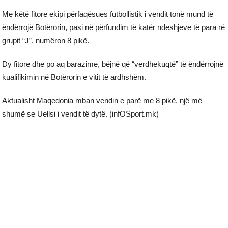
Me këtë fitore ekipi përfaqësues futbollistik i vendit tonë mund të
ëndërrojë Botërorin, pasi në përfundim të katër ndeshjeve të para rë
grupit “J”, numëron 8 pikë.
Dy fitore dhe po aq barazime, bëjnë që “verdhekuqtë” të ëndërrojnë
kualifikimin në Botërorin e vitit të ardhshëm.
Aktualisht Maqedonia mban vendin e parë me 8 pikë, një më
shumë se Uellsi i vendit të dytë. (infOSport.mk)