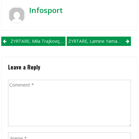
Infosport
Post navigation
ZYRTARE, Mila Trajkoviç Firmos Me WHC ÇAIR
ZYRTARE, Lamine Yamal Futbollisti Më I Shtrenjtë Në Botë
Leave a Reply