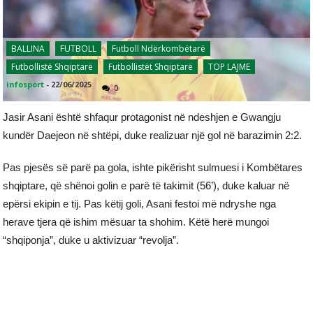
BALLINA
FUTBOLL
Futboll Ndërkombëtarë
Futbollistë Shqiptarë
Futbollistët Shqiptarë
TOP LAJME
infosport
-
22/06/2025
0
Jasir Asani është shfaqur protagonist në ndeshjen e Gwangju
kundër Daejeon në shtëpi, duke realizuar një gol në barazimin 2:2.
Pas pjesës së parë pa gola, ishte pikërisht sulmuesi i Kombëtares
shqiptare, që shënoi golin e parë të takimit (56’), duke kaluar në
epërsi ekipin e tij. Pas këtij goli, Asani festoi më ndryshe nga
herave tjera që ishim mësuar ta shohim. Këtë herë mungoi
“shqiponja”, duke u aktivizuar “revolja”.