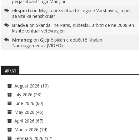
përjashtuarit” nga Mançini
eksperti
on
Muçi u prezantua te Legia e Varshavës, ja për
sa vite ka nënshkruar
Bradva
on
Skandali në Paris, Kultesku, arbitri që në 2008-ën
kishte tentuar vetëvrasjen!
Mmabeg
on
Gjejnë pikën e dobët të Khabib
Nurmagomedov (VIDEO)
ARKIVI
August 2026
(10)
July 2026
(28)
June 2026
(60)
May 2026
(46)
April 2026
(67)
March 2026
(74)
February 2026
(32)