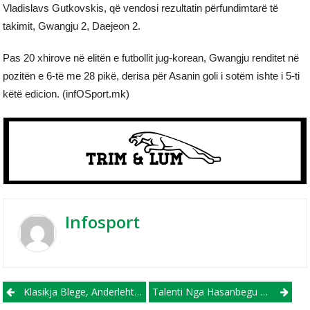
Vladislavs Gutkovskis, që vendosi rezultatin përfundimtarë të
takimit, Gwangju 2, Daejeon 2.
Pas 20 xhirove në elitën e futbollit jug-korean, Gwangju renditet në
pozitën e 6-të me 28 pikë, derisa për Asanin goli i sotëm ishte i 5-ti
këtë edicion. (infOSport.mk)
Infosport
Post navigation
Klasikja Blege, Anderleht-Bryzh Mund Të Flas “kumanovarçe”!
Talenti Nga Hasanbegu Eldin Ramani Pjesë E Provave Te Disa Skuadra Të Njohura Spanjolle!