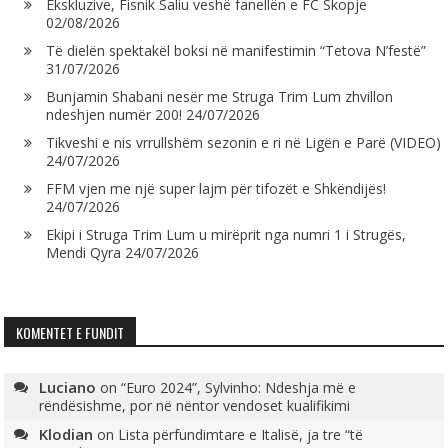
Ekskluzive, Fisnik Saliu veshë fanellën e FC Skopje
02/08/2026
Të dielën spektakël boksi në manifestimin “Tetova N’festë”
31/07/2026
Bunjamin Shabani nesër me Struga Trim Lum zhvillon
ndeshjen numër 200!
24/07/2026
Tikveshi e nis vrrullshëm sezonin e ri në Ligën e Parë (VIDEO)
24/07/2026
FFM vjen me një super lajm për tifozët e Shkëndijës!
24/07/2026
Ekipi i Struga Trim Lum u mirëprit nga numri 1 i Strugës,
Mendi Qyra
24/07/2026
KOMENTET E FUNDIT
Luciano
on
“Euro 2024”, Sylvinho: Ndeshja më e
rëndësishme, por në nëntor vendoset kualifikimi
Klodian
on
Lista përfundimtare e Italisë, ja tre “të