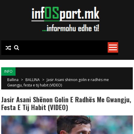
Skip to content
INFO
Ballina
>
BALLINA
>
Jasir Asani shënon golin e radhës me
Gwangju, festa e tij habit (VIDEO)
Jasir Asani Shënon Golin E Radhës Me Gwangju,
Festa E Tij Habit (VIDEO)