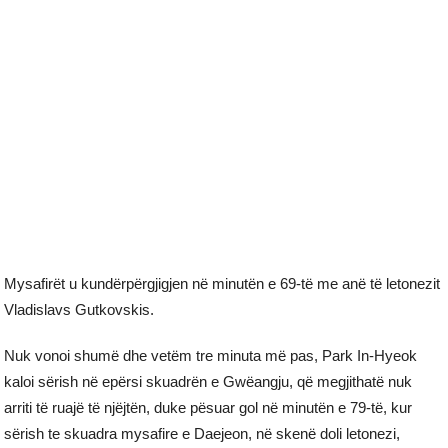
Mysafirët u kundërpërgjigjen në minutën e 69-të me anë të letonezit
Vladislavs Gutkovskis.
Nuk vonoi shumë dhe vetëm tre minuta më pas, Park In-Hyeok
kaloi sërish në epërsi skuadrën e Gwëangju, që megjithatë nuk
arriti të ruajë të njëjtën, duke pësuar gol në minutën e 79-të, kur
sërish te skuadra mysafire e Daejeon, në skenë doli letonezi,