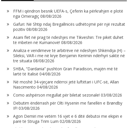
FFM i qëndron besnik UEFA-s, Çeferin ka përkrahjen e plotë
nga Omeragiç
08/08/2026
Gafuri: Në Shtip ndaj Bregallnicës udhëtojmë për një rezultat
pozitiv
08/08/2026
Asani flet në prag të ndeshjes me Tikveshin: Tre pikët duhet
të mbeten në Kumanovë!
08/08/2026
Analiza e vendimeve të arbitrëve në ndeshjen Shkëndija (H) –
Sileksi, VAR-i me në krye Benjamin Kerimin ndërhyri saktë në
tre situata
08/08/2026
SHBA, “Dardania” pushton Gran Paradison, majën më të
lartë të Italisë
04/08/2026
Në moshë 34-vjeçare ndërroi jetë luftëtari i UFC-së, Allan
Nascimento
04/08/2026
Como ashpërson rregullat për biletat sezonale!
03/08/2026
Debutim ëndërrash për Olti Hysenin me fanellën e Brøndby
IF!
03/08/2026
Agon Demiri me vetëm 16 vjet e 6 ditë debutoi me ekipin e
parë të Struga Trim Lum
02/08/2026