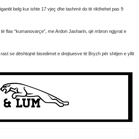
gantit belg kur ishte 17 vjeç dhe tashmë do të rikthehet pas 9
 të flas “kumanovarçe”, me Ardon Jasharin, që mbron ngjyrat e
rast se dështojnë bisedimet e drejtuesve të Bryzh për shitjen e yllit