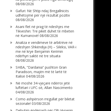
08/08/2026
Gafuri: Në Shtip ndaj Bregallnicës
udhëtojmë për një rezultat pozitiv
08/08/2026
Asani flet në prag të ndeshjes me
Tikveshin: Tre pikët duhet të mbeten
në Kumanovë!
08/08/2026
Analiza e vendimeve të arbitrëve në
ndeshjen Shkëndija (H) – Sileksi, VAR-i
me në krye Benjamin Kerimin
ndërhyri saktë në tre situata
08/08/2026
SHBA, “Dardania” pushton Gran
Paradison, majën më të lartë të
Italisë
04/08/2026
Në moshë 34-vjeçare ndërroi jetë
luftëtari i UFC-së, Allan Nascimento
04/08/2026
Como ashpërson rregullat për biletat
sezonale!
03/08/2026
Debutim ëndërrash për Olti Hysenin