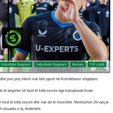
Futbollistë Shqiptarë
Futbollistët Shqiptarë
Merkato
TOP LAJME
 edhe pse prej vitesh nuk bën pjesë në Kombëtaren shqiptare.
të largohet në fund të këtij sezoni nga kampionati kroat.
fund të këtij sezoni dhe nuk do të rinovohet. Mesfushori 26-vjeçar
h-skuadra e tij, Anderleht.