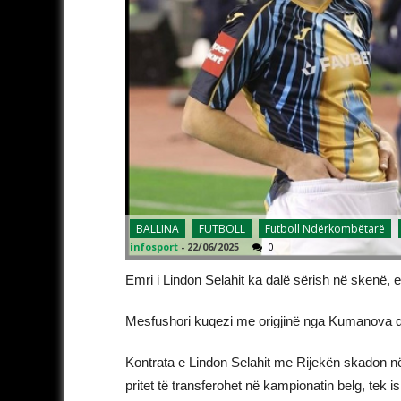
BALLINA
FUTBOLL
Futboll Ndërkombëtarë
infosport
-
22/06/2025
0
Emri i Lindon Selahit ka dalë sërish në skenë,
Mesfushori kuqezi me origjinë nga Kumanova do 
Kontrata e Lindon Selahit me Rijekën skadon në 
pritet të transferohet në kampionatin belg, tek is