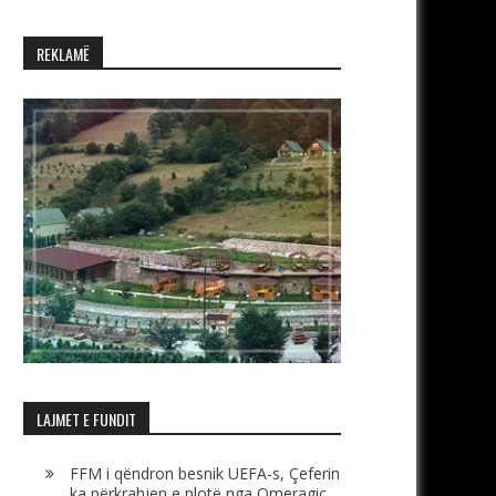
REKLAMË
LAJMET E FUNDIT
FFM i qëndron besnik UEFA-s, Çeferin
ka përkrahjen e plotë nga Omeragiç