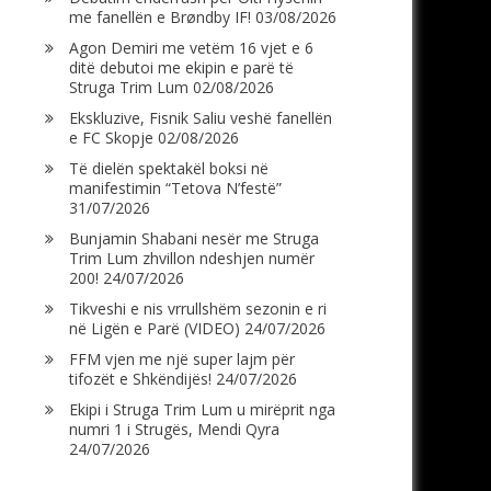
me fanellën e Brøndby IF!
03/08/2026
Agon Demiri me vetëm 16 vjet e 6
ditë debutoi me ekipin e parë të
Struga Trim Lum
02/08/2026
Ekskluzive, Fisnik Saliu veshë fanellën
e FC Skopje
02/08/2026
Të dielën spektakël boksi në
manifestimin “Tetova N’festë”
31/07/2026
Bunjamin Shabani nesër me Struga
Trim Lum zhvillon ndeshjen numër
200!
24/07/2026
Tikveshi e nis vrrullshëm sezonin e ri
në Ligën e Parë (VIDEO)
24/07/2026
FFM vjen me një super lajm për
tifozët e Shkëndijës!
24/07/2026
Ekipi i Struga Trim Lum u mirëprit nga
numri 1 i Strugës, Mendi Qyra
24/07/2026