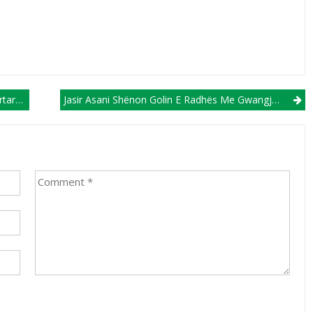
kimit
Jasir Asani Shënon Golin E Radhës Me Gwangju, Festa E Tij Habit (VIDEO)