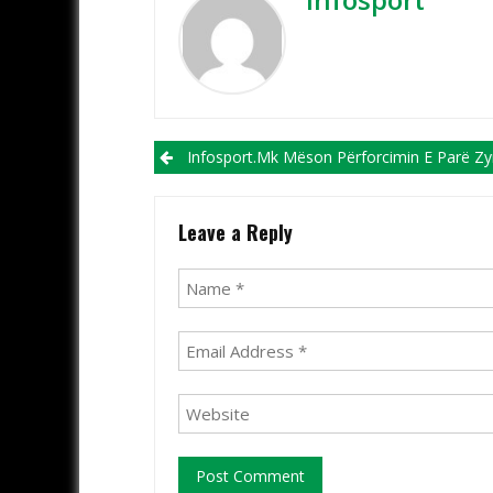
Post navigation
Infosport.mk Mëson Përforcimin E Parë Zyrtarë Të Bash
Leave a Reply