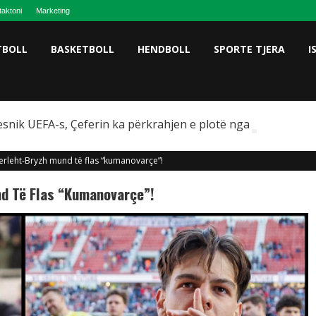
taktoni
Marketing
TBOLL
BASKETBOLL
HENDBOLL
SPORTE TJERA
I
snik UEFA-s, Çeferin ka përkrahjen e plotë nga Omeragiç
derleht-Bryzh mund të flas “kumanovarçe”!
nd Të Flas “kumanovarçe”!