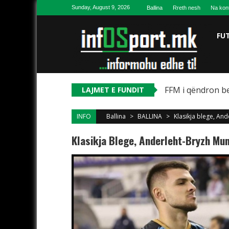
Skip to content
Sunday, August 9, 2026
Ballina
Rreth nesh
Na kon
FU
FFM i qëndron be
LAJMET E FUNDIT
INFO
Ballina
>
BALLINA
>
Klasikja blege, An
Klasikja Blege, Anderleht-Bryzh Mu