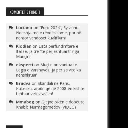
KOMENTET E FUNDIT
Luciano
on
“Euro 2024”, Sylvinho:
Ndeshja më e rëndësishme, por në
nëntor vendoset kualifikimi
Klodian
on
Lista përfundimtare e
Italisë, ja tre “të përjashtuarit” nga
Mançini
eksperti
on
Muçi u prezantua te
Legia e Varshavës, ja për sa vite ka
nënshkruar
Bradva
on
Skandali në Paris,
Kultesku, arbitri që në 2008-ën kishte
tentuar vetëvrasjen!
Mmabeg
on
Gjejnë pikën e dobët të
Khabib Nurmagomedov (VIDEO)