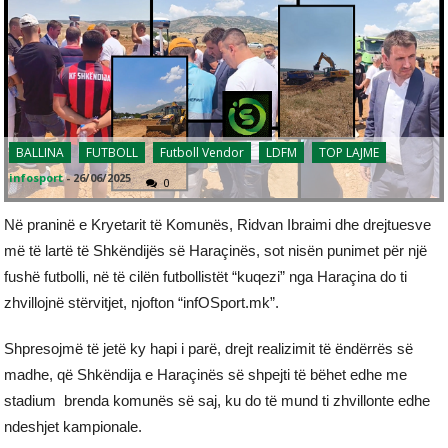
BALLINA
FUTBOLL
Futboll Vendor
LDFM
TOP LAJME
infosport
-
26/06/2025
0
Në praninë e Kryetarit të Komunës, Ridvan Ibraimi dhe drejtuesve
më të lartë të Shkëndijës së Haraçinës, sot nisën punimet për një
fushë futbolli, në të cilën futbollistët “kuqezi” nga Haraçina do ti
zhvillojnë stërvitjet, njofton “infOSport.mk”.
Shpresojmë të jetë ky hapi i parë, drejt realizimit të ëndërrës së
madhe, që Shkëndija e Haraçinës së shpejti të bëhet edhe me
stadium brenda komunës së saj, ku do të mund ti zhvillonte edhe
ndeshjet kampionale.