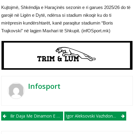
Kujtojmë, Shkëndija e Haraçinës sezonin e ri garues 2025/26 do të
garojë në Ligën e Dytë, ndërsa si stadium nikoqir ku do ti
mirëpresin kundërshtarët, kanë paraqitur stadiumin “Boris
Trajkovski” në lagjen Maxhari të Shkupit. (infOSport.mk)
Infosport
Post navigation
Ilir Daja Me Dinamon E Tij Mundi Shumë Keq Ish Skuadrën E Tij, Ballkanin
Igor Aleksovski Vazhdon Në Shqipëri, Nënshkruan Me Flamurtarin E Vlorës