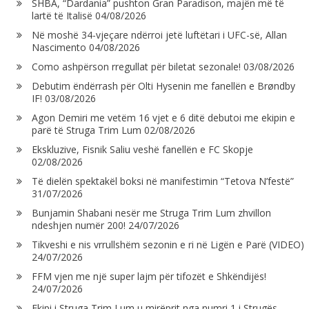
SHBA, “Dardania” pushton Gran Paradison, majën më të
lartë të Italisë
04/08/2026
Në moshë 34-vjeçare ndërroi jetë luftëtari i UFC-së, Allan
Nascimento
04/08/2026
Como ashpërson rregullat për biletat sezonale!
03/08/2026
Debutim ëndërrash për Olti Hysenin me fanellën e Brøndby
IF!
03/08/2026
Agon Demiri me vetëm 16 vjet e 6 ditë debutoi me ekipin e
parë të Struga Trim Lum
02/08/2026
Ekskluzive, Fisnik Saliu veshë fanellën e FC Skopje
02/08/2026
Të dielën spektakël boksi në manifestimin “Tetova N’festë”
31/07/2026
Bunjamin Shabani nesër me Struga Trim Lum zhvillon
ndeshjen numër 200!
24/07/2026
Tikveshi e nis vrrullshëm sezonin e ri në Ligën e Parë (VIDEO)
24/07/2026
FFM vjen me një super lajm për tifozët e Shkëndijës!
24/07/2026
Ekipi i Struga Trim Lum u mirëprit nga numri 1 i Strugës,