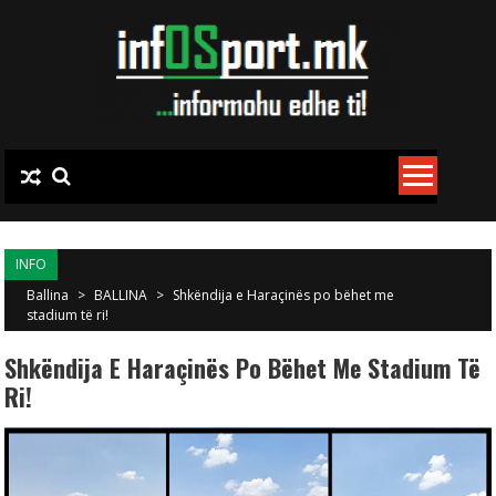
Skip to content
INFO
Ballina
>
BALLINA
>
Shkëndija e Haraçinës po bëhet me
stadium të ri!
Shkëndija E Haraçinës Po Bëhet Me Stadium Të
Ri!