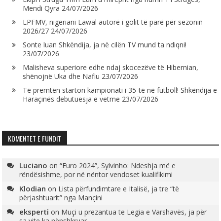
Mendi Qyra
24/07/2026
LPFMV, nigeriani Lawal autorë i golit të parë për sezonin
2026/27
24/07/2026
Sonte luan Shkëndija, ja në cilën TV mund ta ndiqni!
23/07/2026
Malisheva superiore edhe ndaj skocezëve të Hibernian,
shënojnë Uka dhe Nafiu
23/07/2026
Të premtën starton kampionati i 35-të në futboll! Shkëndija e
Haraçinës debutuesja e vetme
23/07/2026
KOMENTET E FUNDIT
Luciano
on
“Euro 2024”, Sylvinho: Ndeshja më e
rëndësishme, por në nëntor vendoset kualifikimi
Klodian
on
Lista përfundimtare e Italisë, ja tre “të
përjashtuarit” nga Mançini
eksperti
on
Muçi u prezantua te Legia e Varshavës, ja për
sa vite ka nënshkruar