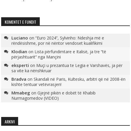
KOMENTET E FUNDIT
Luciano
on
“Euro 2024”, Sylvinho: Ndeshja më e
rëndësishme, por në nëntor vendoset kualifikimi
Klodian
on
Lista përfundimtare e Italisë, ja tre “të
përjashtuarit” nga Mançini
eksperti
on
Muçi u prezantua te Legia e Varshavës, ja për
sa vite ka nënshkruar
Bradva
on
Skandali në Paris, Kultesku, arbitri që në 2008-ën
kishte tentuar vetëvrasjen!
Mmabeg
on
Gjejnë pikën e dobët të Khabib
Nurmagomedov (VIDEO)
ARKIVI