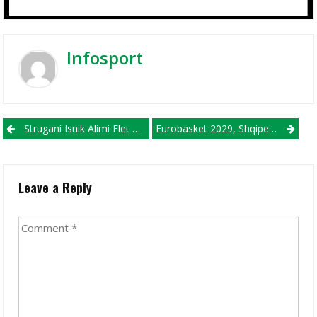
Infosport
Post navigation
Strugani Isnik Alimi Flet Në Prag Të Ndeshjes Eliminatore Kundër Lihtenshtejnit
Eurobasket 2029, Shqipëria Dhe Kosova Në Të Njëjtin Grup
Leave a Reply