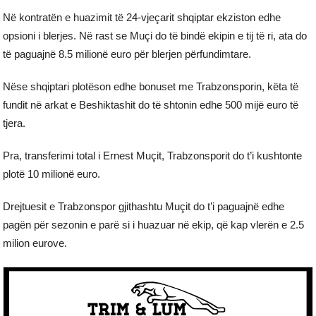
Në kontratën e huazimit të 24-vjeçarit shqiptar ekziston edhe
opsioni i blerjes. Në rast se Muçi do të bindë ekipin e tij të ri, ata do
të paguajnë 8.5 milionë euro për blerjen përfundimtare.
Nëse shqiptari plotëson edhe bonuset me Trabzonsporin, këta të
fundit në arkat e Beshiktashit do të shtonin edhe 500 mijë euro të
tjera.
Pra, transferimi total i Ernest Muçit, Trabzonsporit do t’i kushtonte
plotë 10 milionë euro.
Drejtuesit e Trabzonspor gjithashtu Muçit do t’i paguajnë edhe
pagën për sezonin e parë si i huazuar në ekip, që kap vlerën e 2.5
milion eurove.