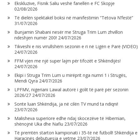
Ekskluzive, Fisnik Saliu veshë fanellën e FC Skopje
02/08/2026
Të dielën spektakël boksi në manifestimin “Tetova N’festë”
31/07/2026
Bunjamin Shabani nesër me Struga Trim Lum zhvillon
ndeshjen numër 200!
24/07/2026
Tikveshi e nis vrrullshëm sezonin e ri në Ligën e Parë (VIDEO)
24/07/2026
FFM vjen me një super lajm për tifozët e Shkëndijës!
24/07/2026
Ekipi i Struga Trim Lum u mirëprit nga numri 1 i Strugës,
Mendi Qyra
24/07/2026
LPFMV, nigeriani Lawal autorë i golit të parë për sezonin
2026/27
24/07/2026
Sonte luan Shkëndija, ja në cilën TV mund ta ndiqni!
23/07/2026
Malisheva superiore edhe ndaj skocezëve të Hibernian,
shënojnë Uka dhe Nafiu
23/07/2026
Të premtën starton kampionati i 35-të në futboll! Shkëndija e
Haraçinës debutuesja e vetme
23/07/2026