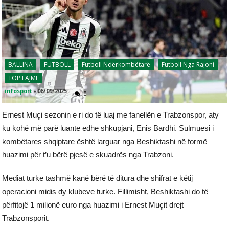
BALLINA
FUTBOLL
Futboll Ndërkombëtarë
Futboll Nga Rajoni
TOP LAJME
infosport
-
06/09/2025
0
Ernest Muçi sezonin e ri do të luaj me fanellën e Trabzonspor, aty
ku kohë më parë luante edhe shkupjani, Enis Bardhi. Sulmuesi i
kombëtares shqiptare është larguar nga Beshiktashi në formë
huazimi për t’u bërë pjesë e skuadrës nga Trabzoni.
Mediat turke tashmë kanë bërë të ditura dhe shifrat e këtij
operacioni midis dy klubeve turke. Fillimisht, Beshiktashi do të
përfitojë 1 milionë euro nga huazimi i Ernest Muçit drejt
Trabzonsporit.