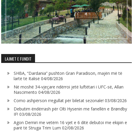
LAJMET E FUNDIT
SHBA, “Dardania” pushton Gran Paradison, majën më të
lartë të Italisë
04/08/2026
Në moshë 34-vjeçare ndërroi jetë luftëtari i UFC-së, Allan
Nascimento
04/08/2026
Como ashpërson rregullat për biletat sezonale!
03/08/2026
Debutim ëndërrash për Olti Hysenin me fanellën e Brøndby
IF!
03/08/2026
Agon Demiri me vetëm 16 vjet e 6 ditë debutoi me ekipin e
parë të Struga Trim Lum
02/08/2026