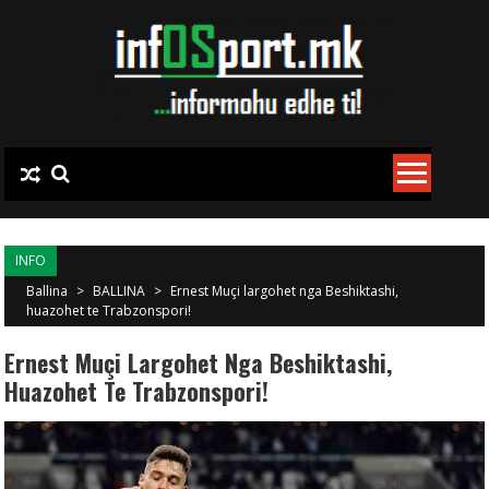
Skip to content
INFO
Ballina
>
BALLINA
>
Ernest Muçi largohet nga Beshiktashi,
huazohet te Trabzonspori!
Ernest Muçi Largohet Nga Beshiktashi,
Huazohet Te Trabzonspori!