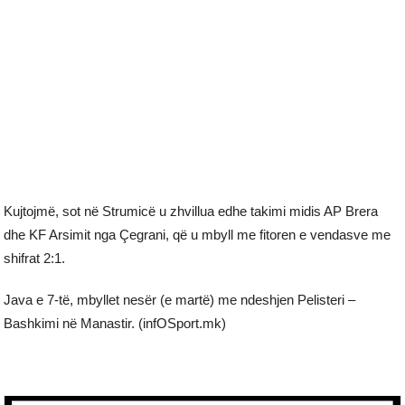
Kujtojmë, sot në Strumicë u zhvillua edhe takimi midis AP Brera
dhe KF Arsimit nga Çegrani, që u mbyll me fitoren e vendasve me
shifrat 2:1.
Java e 7-të, mbyllet nesër (e martë) me ndeshjen Pelisteri –
Bashkimi në Manastir. (infOSport.mk)