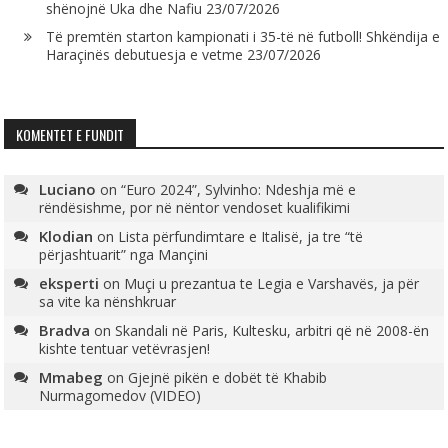
shënojnë Uka dhe Nafiu
23/07/2026
Të premtën starton kampionati i 35-të në futboll! Shkëndija e
Haraçinës debutuesja e vetme
23/07/2026
KOMENTET E FUNDIT
Luciano
on
“Euro 2024”, Sylvinho: Ndeshja më e
rëndësishme, por në nëntor vendoset kualifikimi
Klodian
on
Lista përfundimtare e Italisë, ja tre “të
përjashtuarit” nga Mançini
eksperti
on
Muçi u prezantua te Legia e Varshavës, ja për
sa vite ka nënshkruar
Bradva
on
Skandali në Paris, Kultesku, arbitri që në 2008-ën
kishte tentuar vetëvrasjen!
Mmabeg
on
Gjejnë pikën e dobët të Khabib
Nurmagomedov (VIDEO)