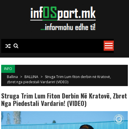
Skip to content
INFO
Ballina
>
BALLINA
>
Struga Trim Lum fiton derbin në Kratovë,
zbret nga piedestali Vardarin! (VIDEO)
Struga Trim Lum Fiton Derbin Në Kratovë, Zbret
Nga Piedestali Vardarin! (VIDEO)