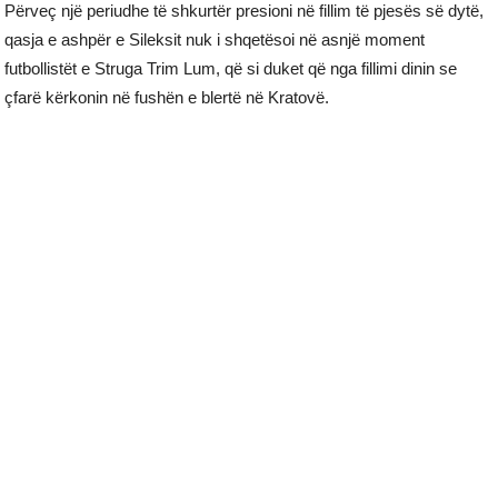
Përveç një periudhe të shkurtër presioni në fillim të pjesës së dytë,
qasja e ashpër e Sileksit nuk i shqetësoi në asnjë moment
futbollistët e Struga Trim Lum, që si duket që nga fillimi dinin se
çfarë kërkonin në fushën e blertë në Kratovë.