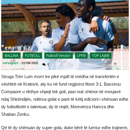
BALLINA
FUTBOLL
Futboll Vendor
LPFM
TOP LAJME
infosport
-
22/09/2025
0
Struga Trim Lum morri tre pikë mjaft të mëdha në transfertën e
vështirë në Kratovë, aty ku në fund regjistroi fitore 3:1. Bassirou
Compaore u rikthye shpejt tek goli, pasi nuk shënoi në mesjavë
ndaj Shkëndijës, ndërsa golat e parë të këtij edicioni i shënuan edhe
dy futbollistët e talentuar, dy të rinjët, Memetriza Hamza dhe
Shaban Zenku.
Që të dy shënuan dy super gola, duke bërë të lumtur edhe trajnerin,