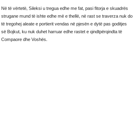
Në të vërtetë, Sileksi u tregua edhe me fat, pasi fitorja e skuadrës
strugane mund të ishte edhe më e thellë, në rast se traverza nuk do
të tregohej aleate e portierit vendas në pjesën e dytë pas goditjes
së Bojkut, ku nuk duhet harruar edhe rastet e qindtpërqindta të
Compaore dhe Voshës.