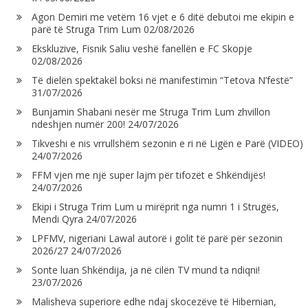
Agon Demiri me vetëm 16 vjet e 6 ditë debutoi me ekipin e
parë të Struga Trim Lum
02/08/2026
Ekskluzive, Fisnik Saliu veshë fanellën e FC Skopje
02/08/2026
Të dielën spektakël boksi në manifestimin “Tetova N’festë”
31/07/2026
Bunjamin Shabani nesër me Struga Trim Lum zhvillon
ndeshjen numër 200!
24/07/2026
Tikveshi e nis vrrullshëm sezonin e ri në Ligën e Parë (VIDEO)
24/07/2026
FFM vjen me një super lajm për tifozët e Shkëndijës!
24/07/2026
Ekipi i Struga Trim Lum u mirëprit nga numri 1 i Strugës,
Mendi Qyra
24/07/2026
LPFMV, nigeriani Lawal autorë i golit të parë për sezonin
2026/27
24/07/2026
Sonte luan Shkëndija, ja në cilën TV mund ta ndiqni!
23/07/2026
Malisheva superiore edhe ndaj skocezëve të Hibernian,