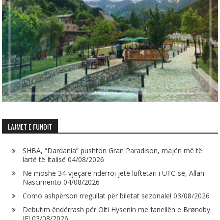
LAJMET E FUNDIT
SHBA, “Dardania” pushton Gran Paradison, majën më të
lartë të Italisë
04/08/2026
Në moshë 34-vjeçare ndërroi jetë luftëtari i UFC-së, Allan
Nascimento
04/08/2026
Como ashpërson rregullat për biletat sezonale!
03/08/2026
Debutim ëndërrash për Olti Hysenin me fanellën e Brøndby
IF!
03/08/2026