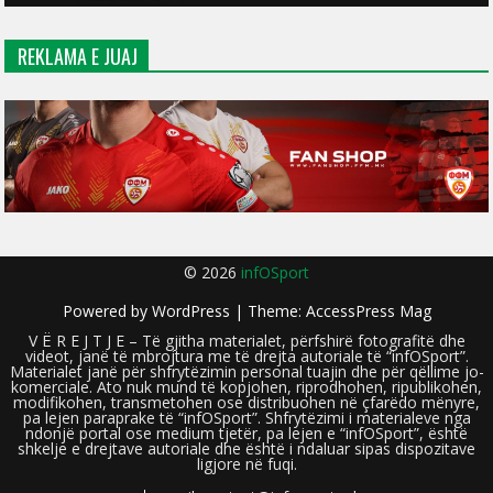
REKLAMA E JUAJ
© 2026
infOSport
Powered by
WordPress
| Theme:
AccessPress Mag
V Ë R E J T J E – Të gjitha materialet, përfshirë fotografitë dhe
videot, janë të mbrojtura me të drejta autoriale të “infOSport”.
Materialet janë për shfrytëzimin personal tuajin dhe për qëllime jo-
komerciale. Ato nuk mund të kopjohen, riprodhohen, ripublikohen,
modifikohen, transmetohen ose distribuohen në çfarëdo mënyre,
pa lejen paraprake të “infOSport”. Shfrytëzimi i materialeve nga
ndonjë portal ose medium tjetër, pa lejen e “infOSport”, është
shkelje e drejtave autoriale dhe është i ndaluar sipas dispozitave
ligjore në fuqi.