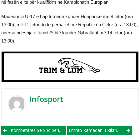
në fazën elite për kualifikim në Kampionatin Europian.
Maqedonia U-17 e hap turneun kundër Hungarisë më 8 tetor (ora
13:00), më 11 tetor do të përballet me Republikën Çeke (ora 13:00),
ndërsa ndeshja e fundit është kundër Gjibraltarit më 14 tetor (ora
13:00).
Infosport
Post navigation
Kombëtares Së Shqipërisë Gati Ti Shtohet Edhe Një Futbollistë Me Origjinë Nga Maqedonia E Veriut!
Emran Ramadani I Rikthehet Futbollit Aktiv, Do Të Luaj Në Gjermani!