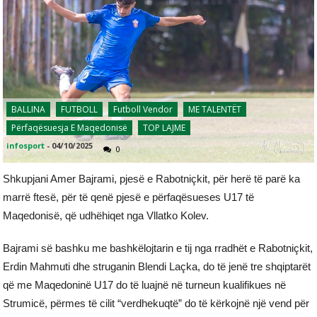
BALLINA
FUTBOLL
Futboll Vendor
ME TALENTËT
Përfaqësuesja E Maqedonisë
TOP LAJME
infosport
-
04/10/2025
0
Shkupjani Amer Bajrami, pjesë e Rabotniçkit, për herë të parë ka
marrë ftesë, për të qenë pjesë e përfaqësueses U17 të
Maqedonisë, që udhëhiqet nga Vllatko Kolev.
Bajrami së bashku me bashkëlojtarin e tij nga rradhët e Rabotniçkit,
Erdin Mahmuti dhe struganin Blendi Laçka, do të jenë tre shqiptarët
që me Maqedoninë U17 do të luajnë në turneun kualifikues në
Strumicë, përmes të cilit “verdhekuqtë” do të kërkojnë një vend për