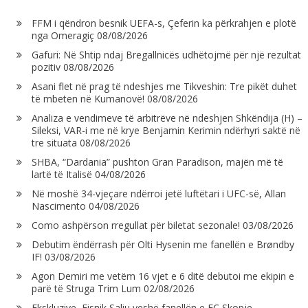
FFM i qëndron besnik UEFA-s, Çeferin ka përkrahjen e plotë
nga Omeragiç
08/08/2026
Gafuri: Në Shtip ndaj Bregallnicës udhëtojmë për një rezultat
pozitiv
08/08/2026
Asani flet në prag të ndeshjes me Tikveshin: Tre pikët duhet
të mbeten në Kumanovë!
08/08/2026
Analiza e vendimeve të arbitrëve në ndeshjen Shkëndija (H) –
Sileksi, VAR-i me në krye Benjamin Kerimin ndërhyri saktë në
tre situata
08/08/2026
SHBA, “Dardania” pushton Gran Paradison, majën më të
lartë të Italisë
04/08/2026
Në moshë 34-vjeçare ndërroi jetë luftëtari i UFC-së, Allan
Nascimento
04/08/2026
Como ashpërson rregullat për biletat sezonale!
03/08/2026
Debutim ëndërrash për Olti Hysenin me fanellën e Brøndby
IF!
03/08/2026
Agon Demiri me vetëm 16 vjet e 6 ditë debutoi me ekipin e
parë të Struga Trim Lum
02/08/2026
Ekskluzive, Fisnik Saliu veshë fanellën e FC Skopje