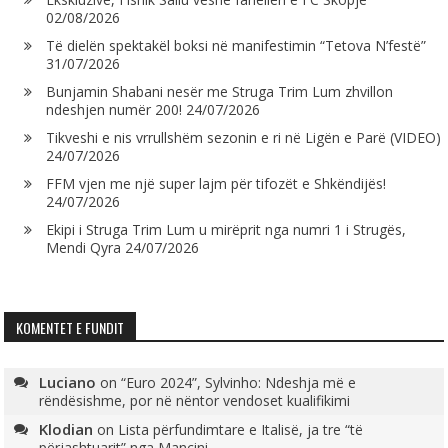
02/08/2026
Të dielën spektakël boksi në manifestimin “Tetova N’festë”
31/07/2026
Bunjamin Shabani nesër me Struga Trim Lum zhvillon
ndeshjen numër 200!
24/07/2026
Tikveshi e nis vrrullshëm sezonin e ri në Ligën e Parë (VIDEO)
24/07/2026
FFM vjen me një super lajm për tifozët e Shkëndijës!
24/07/2026
Ekipi i Struga Trim Lum u mirëprit nga numri 1 i Strugës,
Mendi Qyra
24/07/2026
KOMENTET E FUNDIT
Luciano
on
“Euro 2024”, Sylvinho: Ndeshja më e
rëndësishme, por në nëntor vendoset kualifikimi
Klodian
on
Lista përfundimtare e Italisë, ja tre “të
përjashtuarit” nga Mançini