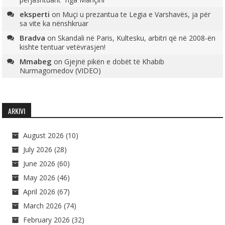
eksperti
on
Muçi u prezantua te Legia e Varshavës, ja për
sa vite ka nënshkruar
Bradva
on
Skandali në Paris, Kultesku, arbitri që në 2008-ën
kishte tentuar vetëvrasjen!
Mmabeg
on
Gjejnë pikën e dobët të Khabib
Nurmagomedov (VIDEO)
ARKIVI
August 2026
(10)
July 2026
(28)
June 2026
(60)
May 2026
(46)
April 2026
(67)
March 2026
(74)
February 2026
(32)