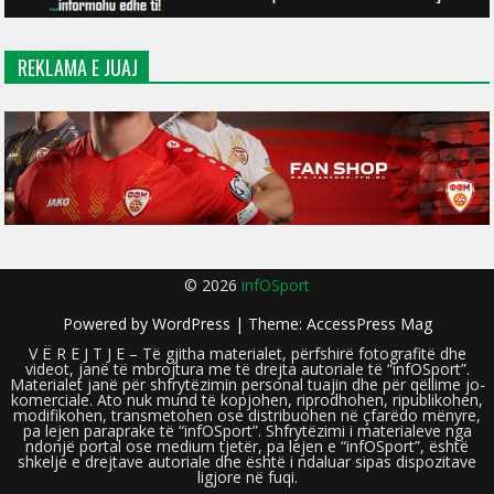
REKLAMA E JUAJ
© 2026
infOSport
Powered by
WordPress
| Theme:
AccessPress Mag
V Ë R E J T J E – Të gjitha materialet, përfshirë fotografitë dhe
videot, janë të mbrojtura me të drejta autoriale të “infOSport”.
Materialet janë për shfrytëzimin personal tuajin dhe për qëllime jo-
komerciale. Ato nuk mund të kopjohen, riprodhohen, ripublikohen,
modifikohen, transmetohen ose distribuohen në çfarëdo mënyre,
pa lejen paraprake të “infOSport”. Shfrytëzimi i materialeve nga
ndonjë portal ose medium tjetër, pa lejen e “infOSport”, është
shkelje e drejtave autoriale dhe është i ndaluar sipas dispozitave
ligjore në fuqi.