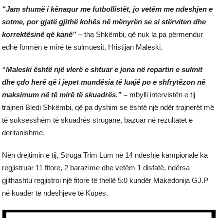
“Jam shumë i kënaqur me futbollistët, jo vetëm me ndeshjen e
sotme, por gjatë gjithë kohës në mënyrën se si stërviten dhe
korrektësinë që kanë”
– tha Shkëmbi, që nuk la pa përmendur
edhe formën e mirë të sulmuesit, Hristijan Maleski.
“Maleski është një vlerë e shtuar e jona në repartin e sulmit
dhe çdo herë që i jepet mundësia të luajë po e shfrytëzon në
maksimum në të mirë të skuadrës.” –
mbylli intervistën e tij
trajneri Bledi Shkëmbi, që pa dyshim se është një ndër trajnerët më
të suksesshëm të skuadrës strugane, bazuar në rezultatet e
deritanishme.
Nën drejtimin e tij, Struga Trim Lum në 14 ndeshje kampionale ka
regjistruar 11 fitore, 2 barazime dhe vetëm 1 disfatë, ndërsa
gjithashtu regjistroi një fitore të thellë 5:0 kundër Makedonija GJ.P
në kuadër të ndeshjeve të Kupës.