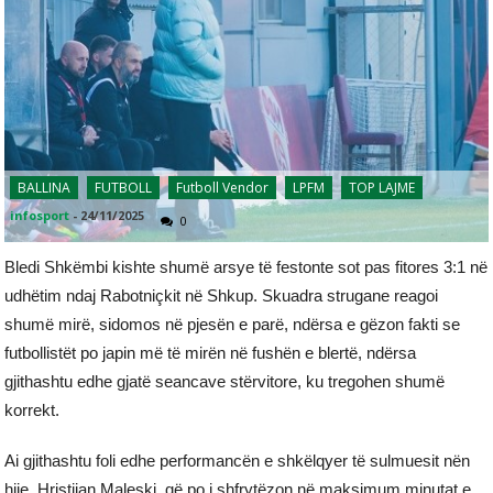
BALLINA
FUTBOLL
Futboll Vendor
LPFM
TOP LAJME
infosport
-
24/11/2025
0
Bledi Shkëmbi kishte shumë arsye të festonte sot pas fitores 3:1 në
udhëtim ndaj Rabotniçkit në Shkup. Skuadra strugane reagoi
shumë mirë, sidomos në pjesën e parë, ndërsa e gëzon fakti se
futbollistët po japin më të mirën në fushën e blertë, ndërsa
gjithashtu edhe gjatë seancave stërvitore, ku tregohen shumë
korrekt.
Ai gjithashtu foli edhe performancën e shkëlqyer të sulmuesit nën
hije, Hristijan Maleski, që po i shfrytëzon në maksimum minutat e