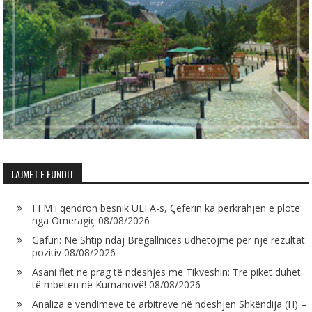
LAJMET E FUNDIT
FFM i qëndron besnik UEFA-s, Çeferin ka përkrahjen e plotë
nga Omeragiç
08/08/2026
Gafuri: Në Shtip ndaj Bregallnicës udhëtojmë për një rezultat
pozitiv
08/08/2026
Asani flet në prag të ndeshjes me Tikveshin: Tre pikët duhet
të mbeten në Kumanovë!
08/08/2026
Analiza e vendimeve të arbitrëve në ndeshjen Shkëndija (H) –