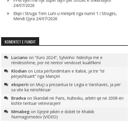
FFM vjen me një super lajm për tifozët e Shkëndijës!
24/07/2026
Ekipi i Struga Trim Lum u mirëprit nga numri 1 i Strugës,
Mendi Qyra
24/07/2026
KOMENTET E FUNDIT
Luciano
on
“Euro 2024”, Sylvinho: Ndeshja më e
rëndësishme, por në nëntor vendoset kualifikimi
Klodian
on
Lista përfundimtare e Italisë, ja tre “të
përjashtuarit” nga Mançini
eksperti
on
Muçi u prezantua te Legia e Varshavës, ja për
sa vite ka nënshkruar
Bradva
on
Skandali në Paris, Kultesku, arbitri që në 2008-ën
kishte tentuar vetëvrasjen!
Mmabeg
on
Gjejnë pikën e dobët të Khabib
Nurmagomedov (VIDEO)