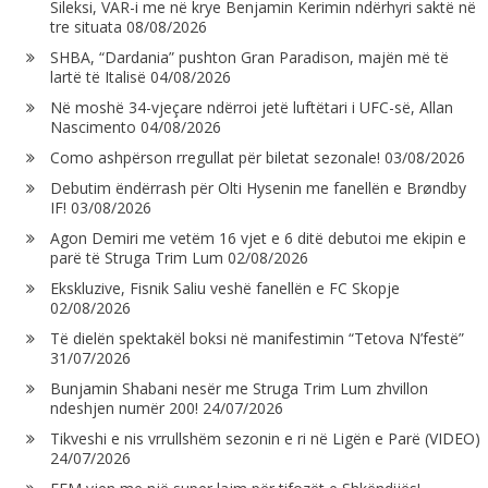
Sileksi, VAR-i me në krye Benjamin Kerimin ndërhyri saktë në
tre situata
08/08/2026
SHBA, “Dardania” pushton Gran Paradison, majën më të
lartë të Italisë
04/08/2026
Në moshë 34-vjeçare ndërroi jetë luftëtari i UFC-së, Allan
Nascimento
04/08/2026
Como ashpërson rregullat për biletat sezonale!
03/08/2026
Debutim ëndërrash për Olti Hysenin me fanellën e Brøndby
IF!
03/08/2026
Agon Demiri me vetëm 16 vjet e 6 ditë debutoi me ekipin e
parë të Struga Trim Lum
02/08/2026
Ekskluzive, Fisnik Saliu veshë fanellën e FC Skopje
02/08/2026
Të dielën spektakël boksi në manifestimin “Tetova N’festë”
31/07/2026
Bunjamin Shabani nesër me Struga Trim Lum zhvillon
ndeshjen numër 200!
24/07/2026
Tikveshi e nis vrrullshëm sezonin e ri në Ligën e Parë (VIDEO)
24/07/2026