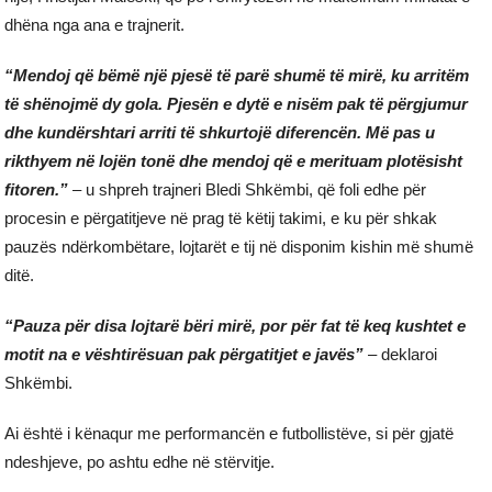
dhëna nga ana e trajnerit.
“Mendoj që bëmë një pjesë të parë shumë të mirë, ku arritëm
të shënojmë dy gola. Pjesën e dytë e nisëm pak të përgjumur
dhe kundërshtari arriti të shkurtojë diferencën. Më pas u
rikthyem në lojën tonë dhe mendoj që e merituam plotësisht
fitoren.”
– u shpreh trajneri Bledi Shkëmbi, që foli edhe për
procesin e përgatitjeve në prag të këtij takimi, e ku për shkak
pauzës ndërkombëtare, lojtarët e tij në disponim kishin më shumë
ditë.
“Pauza për disa lojtarë bëri mirë, por për fat të keq kushtet e
motit na e vështirësuan pak përgatitjet e javës”
– deklaroi
Shkëmbi.
Ai është i kënaqur me performancën e futbollistëve, si për gjatë
ndeshjeve, po ashtu edhe në stërvitje.