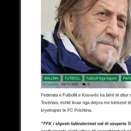
BALLINA
FUTBOLL
Futboll Nga Rajoni
Përf
infosport
-
26/11/2025
0
Federata e Futbollit e Kosovës ka bërë të ditur
Tovërlani, është liruar nga detyra me kërkesë t
kryetrajner te FC Prishtina.
“FFK i shpreh falënderimet më të sinqerta 