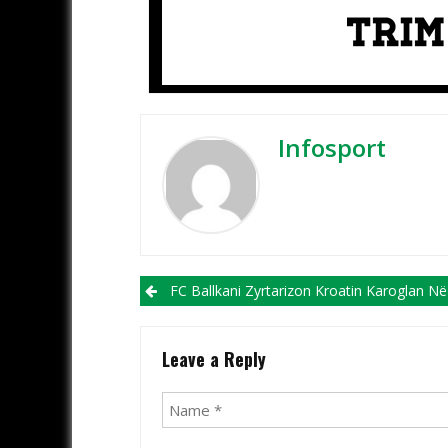
Infosport
Post navigation
FC Ballkani Zyrtarizon Kroatin Karoglan Në Postin E Kryetrajn
Leave a Reply