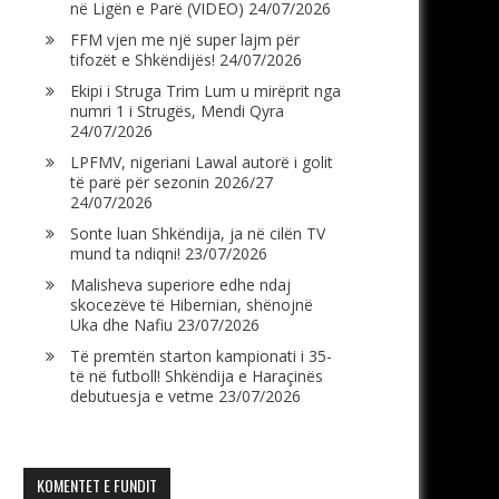
në Ligën e Parë (VIDEO)
24/07/2026
FFM vjen me një super lajm për
tifozët e Shkëndijës!
24/07/2026
Ekipi i Struga Trim Lum u mirëprit nga
numri 1 i Strugës, Mendi Qyra
24/07/2026
LPFMV, nigeriani Lawal autorë i golit
të parë për sezonin 2026/27
24/07/2026
Sonte luan Shkëndija, ja në cilën TV
mund ta ndiqni!
23/07/2026
Malisheva superiore edhe ndaj
skocezëve të Hibernian, shënojnë
Uka dhe Nafiu
23/07/2026
Të premtën starton kampionati i 35-
të në futboll! Shkëndija e Haraçinës
debutuesja e vetme
23/07/2026
KOMENTET E FUNDIT