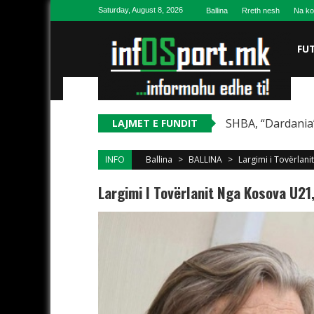
Skip to content
Saturday, August 8, 2026
Ballina
Rreth nesh
Na ko
FU
SHBA, “Dardania”
LAJMET E FUNDIT
INFO
Ballina
>
BALLINA
>
Largimi i Tovërlani
Largimi I Tovërlanit Nga Kosova U21,