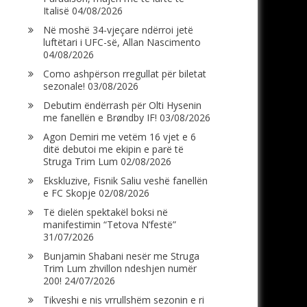
Italisë
04/08/2026
Në moshë 34-vjeçare ndërroi jetë
luftëtari i UFC-së, Allan Nascimento
04/08/2026
Como ashpërson rregullat për biletat
sezonale!
03/08/2026
Debutim ëndërrash për Olti Hysenin
me fanellën e Brøndby IF!
03/08/2026
Agon Demiri me vetëm 16 vjet e 6
ditë debutoi me ekipin e parë të
Struga Trim Lum
02/08/2026
Ekskluzive, Fisnik Saliu veshë fanellën
e FC Skopje
02/08/2026
Të dielën spektakël boksi në
manifestimin “Tetova N’festë”
31/07/2026
Bunjamin Shabani nesër me Struga
Trim Lum zhvillon ndeshjen numër
200!
24/07/2026
Tikveshi e nis vrrullshëm sezonin e ri