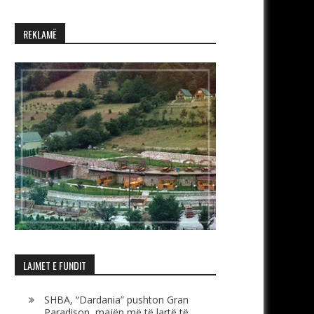
REKLAMË
LAJMET E FUNDIT
SHBA, “Dardania” pushton Gran
Paradison, majën më të lartë të