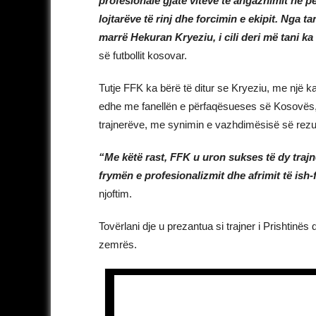
profesionale gjatë viteve të angazhimit në 
lojtarëve të rinj dhe forcimin e ekipit. Nga 
marrë Hekuran Kryeziu, i cili deri më tani ka
së futbollit kosovar.
Tutje FFK ka bërë të ditur se Kryeziu, me një kar
edhe me fanellën e përfaqësueses së Kosovës, d
trajnerëve, me synimin e vazhdimësisë së rezult
“Me këtë rast, FFK u uron sukses të dy trajne
frymën e profesionalizmit dhe afrimit të ish-
njoftim.
Tovërlani dje u prezantua si trajner i Prishtinës 
zemrës.