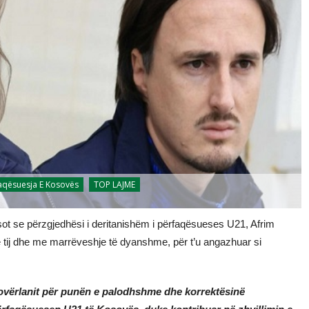
aqësuesja E Kosovës
TOP LAJME
 sot se përzgjedhësi i deritanishëm i përfaqësueses U21, Afrim
ë tij dhe me marrëveshje të dyanshme, për t’u angazhuar si
Tovërlanit për punën e palodhshme dhe korrektësinë