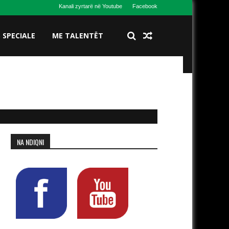
Kanali zyrtarë në Youtube
Facebook
S SPECIALE
ME TALENTËT
NA NDIQNI