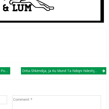
erit!
Drita-Shkëndija, Ja Ku Mund Ta Ndiqni Ndeshjen Historike Mes Skuadrave Shqiptare