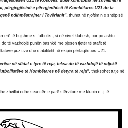
përfaqësuesen U21 të Kosovës, duke kontribuar në zhvillimin e
tani, përgjegjësinë e përzgjedhësit të Kombëtares U21 do ta
 qenë ndihmëstrajner i Tovërlanit”,
thuhet në njoftimin e shtëpisë
rierë të bujshme si futbollist, si në nivel klubesh, por po ashtu
o të vazhdojë punën bashkë me pjesën tjetër të stafit të
ateve pozitive dhe stabilitetit në ekipin përfaqësues U21.
rëve në sfidat e tyre të reja, teksa do të vazhdojë të ndjekë
futbollistëve të Kombëtares në detyra të reja”,
theksohet tutje në
dhe zhvilloi edhe seancën e parë stërvitore me klubin e tij të