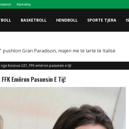
ntaktoni
Marketing
TBOLL
BASKETBOLL
HENDBOLL
SPORTE TJERA
I
 pushton Gran Paradison, majën më të lartë të Italisë
t nga Kosova U21, FFK emëron pasuesin e tij!
 FFK Emëron Pasuesin E Tij!