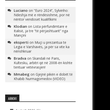
Luciano
on
“Euro 2024”, Sylvinho:
Ndeshja më e rëndësishme, por në
nëntor vendoset kualifikimi
Klodian
on
Lista përfundimtare e
Italisë, ja tre “të përjashtuarit” nga
Mançini
eksperti
on
Muçi u prezantua te
Legia e Varshavës, ja për sa vite ka
nënshkruar
Bradva
on
Skandali në Paris,
Kultesku, arbitri që në 2008-ën kishte
tentuar vetëvrasjen!
Mmabeg
on
Gjejnë pikën e dobët të
Khabib Nurmagomedov (VIDEO)
ARKIVI