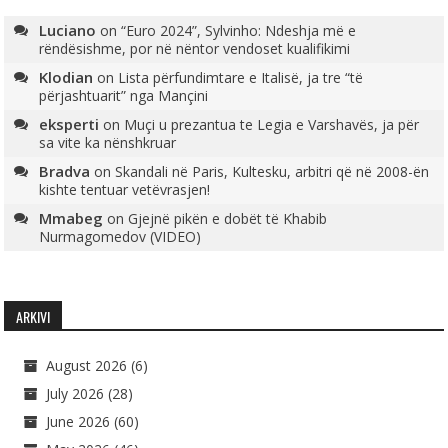
Luciano
on
“Euro 2024”, Sylvinho: Ndeshja më e
rëndësishme, por në nëntor vendoset kualifikimi
Klodian
on
Lista përfundimtare e Italisë, ja tre “të
përjashtuarit” nga Mançini
eksperti
on
Muçi u prezantua te Legia e Varshavës, ja për
sa vite ka nënshkruar
Bradva
on
Skandali në Paris, Kultesku, arbitri që në 2008-ën
kishte tentuar vetëvrasjen!
Mmabeg
on
Gjejnë pikën e dobët të Khabib
Nurmagomedov (VIDEO)
ARKIVI
August 2026
(6)
July 2026
(28)
June 2026
(60)