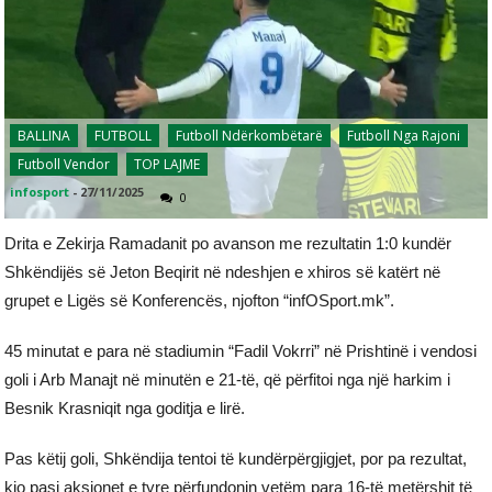
BALLINA
FUTBOLL
Futboll Ndërkombëtarë
Futboll Nga Rajoni
Futboll Vendor
TOP LAJME
infosport
-
27/11/2025
0
Drita e Zekirja Ramadanit po avanson me rezultatin 1:0 kundër
Shkëndijës së Jeton Beqirit në ndeshjen e xhiros së katërt në
grupet e Ligës së Konferencës, njofton “infOSport.mk”.
45 minutat e para në stadiumin “Fadil Vokrri” në Prishtinë i vendosi
goli i Arb Manajt në minutën e 21-të, që përfitoi nga një harkim i
Besnik Krasniqit nga goditja e lirë.
Pas këtij goli, Shkëndija tentoi të kundërpërgjigjet, por pa rezultat,
kjo pasi aksionet e tyre përfundonin vetëm para 16-të metërshit të