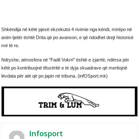
Shkëndija në këtë pjesë ekzekutoi 4 rivënie nga këndi, mirëpo në
anën tjetër është Drita që po avanson, e që ndodhet drejt historisë
më të re.
Ndryshe, atmosfera në “Fadil Vokrri” është e zjarrtë, ndërsa për
këtë po kontribuojnë tifozëritë e të dyja skuadrave që meritojnë
lëvdata për atë që po japin në tribuna. (infOSport.mk)
Infosport