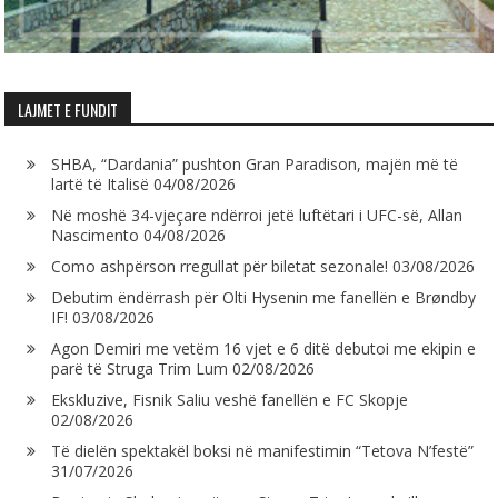
LAJMET E FUNDIT
SHBA, “Dardania” pushton Gran Paradison, majën më të
lartë të Italisë
04/08/2026
Në moshë 34-vjeçare ndërroi jetë luftëtari i UFC-së, Allan
Nascimento
04/08/2026
Como ashpërson rregullat për biletat sezonale!
03/08/2026
Debutim ëndërrash për Olti Hysenin me fanellën e Brøndby
IF!
03/08/2026
Agon Demiri me vetëm 16 vjet e 6 ditë debutoi me ekipin e
parë të Struga Trim Lum
02/08/2026
Ekskluzive, Fisnik Saliu veshë fanellën e FC Skopje
02/08/2026
Të dielën spektakël boksi në manifestimin “Tetova N’festë”
31/07/2026