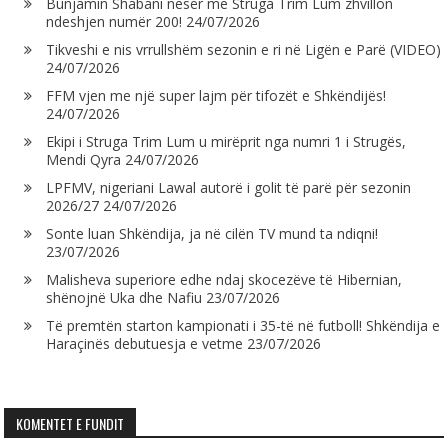
Bunjamin Shabani nesër me Struga Trim Lum zhvillon
ndeshjen numër 200!
24/07/2026
Tikveshi e nis vrrullshëm sezonin e ri në Ligën e Parë (VIDEO)
24/07/2026
FFM vjen me një super lajm për tifozët e Shkëndijës!
24/07/2026
Ekipi i Struga Trim Lum u mirëprit nga numri 1 i Strugës,
Mendi Qyra
24/07/2026
LPFMV, nigeriani Lawal autorë i golit të parë për sezonin
2026/27
24/07/2026
Sonte luan Shkëndija, ja në cilën TV mund ta ndiqni!
23/07/2026
Malisheva superiore edhe ndaj skocezëve të Hibernian,
shënojnë Uka dhe Nafiu
23/07/2026
Të premtën starton kampionati i 35-të në futboll! Shkëndija e
Haraçinës debutuesja e vetme
23/07/2026
KOMENTET E FUNDIT