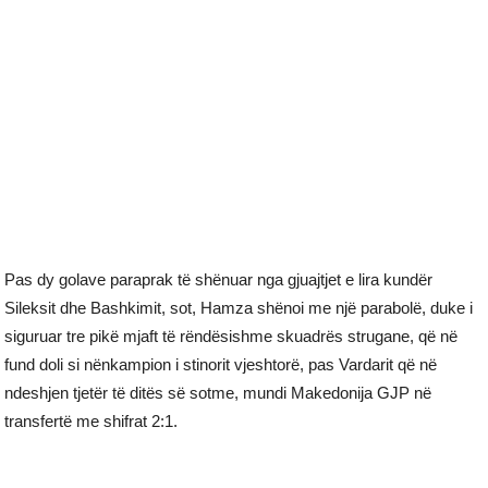
Pas dy golave paraprak të shënuar nga gjuajtjet e lira kundër
Sileksit dhe Bashkimit, sot, Hamza shënoi me një parabolë, duke i
siguruar tre pikë mjaft të rëndësishme skuadrës strugane, që në
fund doli si nënkampion i stinorit vjeshtorë, pas Vardarit që në
ndeshjen tjetër të ditës së sotme, mundi Makedonija GJP në
transfertë me shifrat 2:1.