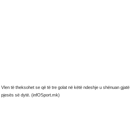
Vlen të theksohet se që të tre golat në këtë ndeshje u shënuan gjatë
pjesës së dytë. (infOSport.mk)