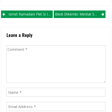
Post navigation
Ismet Ramadani Flet Si Ish-Futbollist I KF Shkëndija Haraçinë 77, Tregon Histori Të Padëgjuara! (VIDEO)
Bledi Shkëmbi: Meritat Shkojnë Për Futbollistët, Por Edhe Drejtuesit E Skuadrës
Leave a Reply