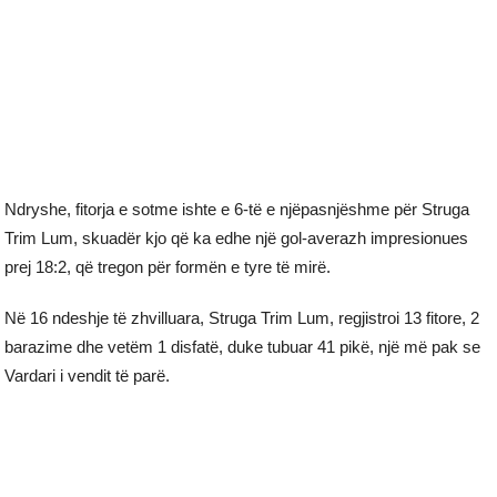
Ndryshe, fitorja e sotme ishte e 6-të e njëpasnjëshme për Struga
Trim Lum, skuadër kjo që ka edhe një gol-averazh impresionues
prej 18:2, që tregon për formën e tyre të mirë.
Në 16 ndeshje të zhvilluara, Struga Trim Lum, regjistroi 13 fitore, 2
barazime dhe vetëm 1 disfatë, duke tubuar 41 pikë, një më pak se
Vardari i vendit të parë.