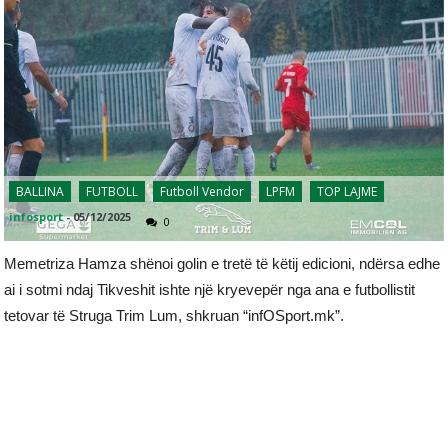
BALLINA
FUTBOLL
Futboll Vendor
LPFM
TOP LAJME
infosport
-
05/12/2025
0
Memetriza Hamza shënoi golin e tretë të këtij edicioni, ndërsa edhe
ai i sotmi ndaj Tikveshit ishte një kryevepër nga ana e futbollistit
tetovar të Struga Trim Lum, shkruan “infOSport.mk”.