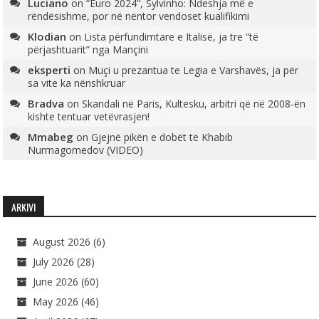
Luciano
on
“Euro 2024”, Sylvinho: Ndeshja më e
rëndësishme, por në nëntor vendoset kualifikimi
Klodian
on
Lista përfundimtare e Italisë, ja tre “të
përjashtuarit” nga Mançini
eksperti
on
Muçi u prezantua te Legia e Varshavës, ja për
sa vite ka nënshkruar
Bradva
on
Skandali në Paris, Kultesku, arbitri që në 2008-ën
kishte tentuar vetëvrasjen!
Mmabeg
on
Gjejnë pikën e dobët të Khabib
Nurmagomedov (VIDEO)
ARKIVI
August 2026
(6)
July 2026
(28)
June 2026
(60)
May 2026
(46)