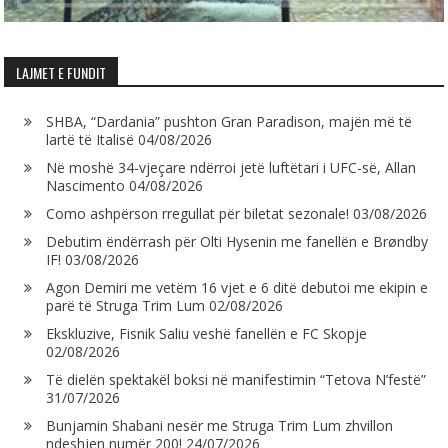
LAJMET E FUNDIT
SHBA, “Dardania” pushton Gran Paradison, majën më të
lartë të Italisë
04/08/2026
Në moshë 34-vjeçare ndërroi jetë luftëtari i UFC-së, Allan
Nascimento
04/08/2026
Como ashpërson rregullat për biletat sezonale!
03/08/2026
Debutim ëndërrash për Olti Hysenin me fanellën e Brøndby
IF!
03/08/2026
Agon Demiri me vetëm 16 vjet e 6 ditë debutoi me ekipin e
parë të Struga Trim Lum
02/08/2026
Ekskluzive, Fisnik Saliu veshë fanellën e FC Skopje
02/08/2026
Të dielën spektakël boksi në manifestimin “Tetova N’festë”
31/07/2026
Bunjamin Shabani nesër me Struga Trim Lum zhvillon
ndeshjen numër 200!
24/07/2026