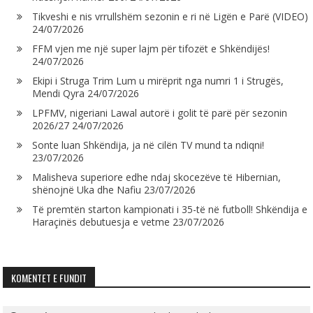
Tikveshi e nis vrrullshëm sezonin e ri në Ligën e Parë (VIDEO)
24/07/2026
FFM vjen me një super lajm për tifozët e Shkëndijës!
24/07/2026
Ekipi i Struga Trim Lum u mirëprit nga numri 1 i Strugës,
Mendi Qyra
24/07/2026
LPFMV, nigeriani Lawal autorë i golit të parë për sezonin
2026/27
24/07/2026
Sonte luan Shkëndija, ja në cilën TV mund ta ndiqni!
23/07/2026
Malisheva superiore edhe ndaj skocezëve të Hibernian,
shënojnë Uka dhe Nafiu
23/07/2026
Të premtën starton kampionati i 35-të në futboll! Shkëndija e
Haraçinës debutuesja e vetme
23/07/2026
KOMENTET E FUNDIT