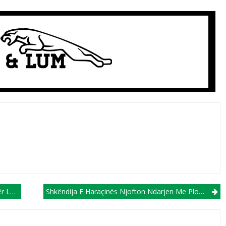
çinës!
Shkëndija E Haraçinës Njofton Ndarjen Me Plotë 13 Futbollistë!