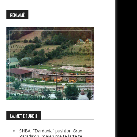
REKLAMË
LAJMET E FUNDIT
SHBA, “Dardania” pushton Gran
Paradison, majën më të lartë të