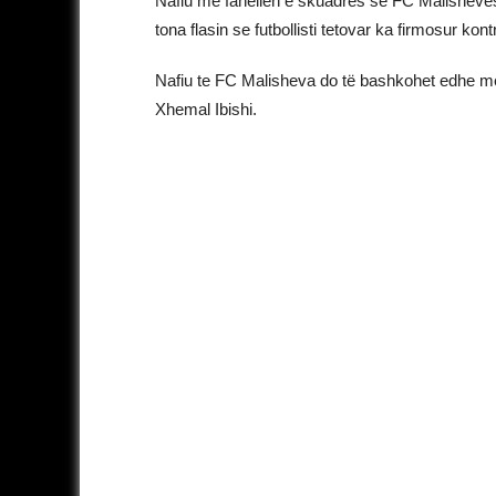
Nafiu me fanellën e skuadrës së FC Malishevës 
tona flasin se futbollisti tetovar ka firmosur kont
Nafiu te FC Malisheva do të bashkohet edhe me 
Xhemal Ibishi.