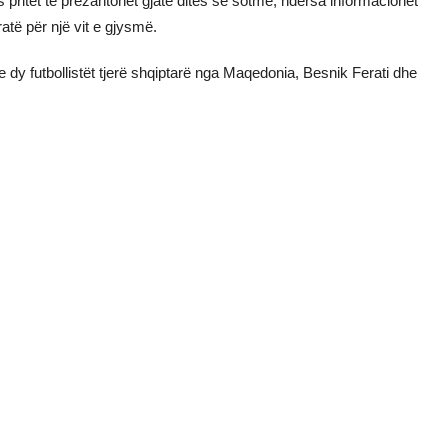
pritet të prezantohet gjatë ditës së sotme, ndërsa informacionet
ratë për një vit e gjysmë.
dy futbollistët tjerë shqiptarë nga Maqedonia, Besnik Ferati dhe