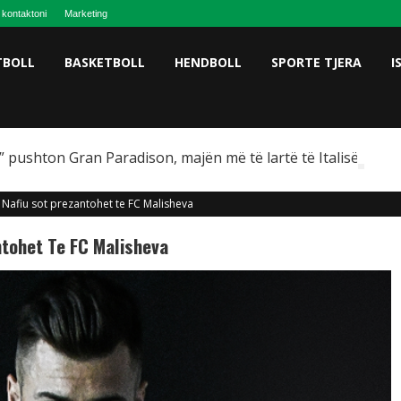
 kontaktoni
Marketing
TBOLL
BASKETBOLL
HENDBOLL
SPORTE TJERA
I
 pushton Gran Paradison, majën më të lartë të Italisë
 Nafiu sot prezantohet te FC Malisheva
ntohet Te FC Malisheva