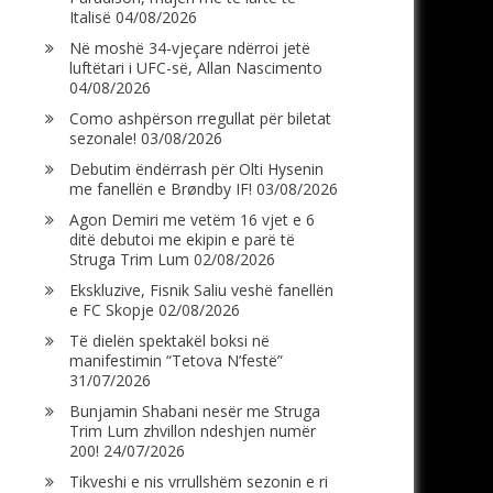
Italisë
04/08/2026
Në moshë 34-vjeçare ndërroi jetë
luftëtari i UFC-së, Allan Nascimento
04/08/2026
Como ashpërson rregullat për biletat
sezonale!
03/08/2026
Debutim ëndërrash për Olti Hysenin
me fanellën e Brøndby IF!
03/08/2026
Agon Demiri me vetëm 16 vjet e 6
ditë debutoi me ekipin e parë të
Struga Trim Lum
02/08/2026
Ekskluzive, Fisnik Saliu veshë fanellën
e FC Skopje
02/08/2026
Të dielën spektakël boksi në
manifestimin “Tetova N’festë”
31/07/2026
Bunjamin Shabani nesër me Struga
Trim Lum zhvillon ndeshjen numër
200!
24/07/2026
Tikveshi e nis vrrullshëm sezonin e ri