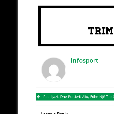
Infosport
Post navigation
Pas Iljazit Dhe Portierit Aliu, Edhe Një Tjetër Largim Nga Shkëndija E Hara
Leave a Reply