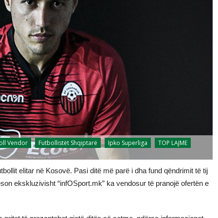
oll Vendor
Futbollistët Shqiptarë
Ipko Superliga
TOP LAJME
bollit elitar në Kosovë. Pasi ditë më parë i dha fund qëndrimit të tij
ç mëson ekskluzivisht “infOSport.mk” ka vendosur të pranojë ofertën e