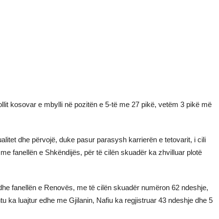
ollit kosovar e mbylli në pozitën e 5-të me 27 pikë, vetëm 3 pikë më
itet dhe përvojë, duke pasur parasysh karrierën e tetovarit, i cili
 fanellën e Shkëndijës, për të cilën skuadër ka zhvilluar plotë
r edhe fanellën e Renovës, me të cilën skuadër numëron 62 ndeshje,
u ka luajtur edhe me Gjilanin, Nafiu ka regjistruar 43 ndeshje dhe 5