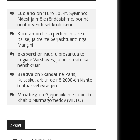
Luciano
on
“Euro 2024”, Sylvinho:
Ndeshja më e rëndësishme, por në
nëntor vendoset kualifikimi
Klodian
on
Lista përfundimtare e
Italisë, ja tre “të përjashtuarit” nga
Mançini
eksperti
on
Muçi u prezantua te
Legia e Varshavës, ja për sa vite ka
nënshkruar
Bradva
on
Skandali në Paris,
Kultesku, arbitri që në 2008-ën kishte
tentuar vetëvrasjen!
Mmabeg
on
Gjejnë pikën e dobët të
Khabib Nurmagomedov (VIDEO)
ARKIVI