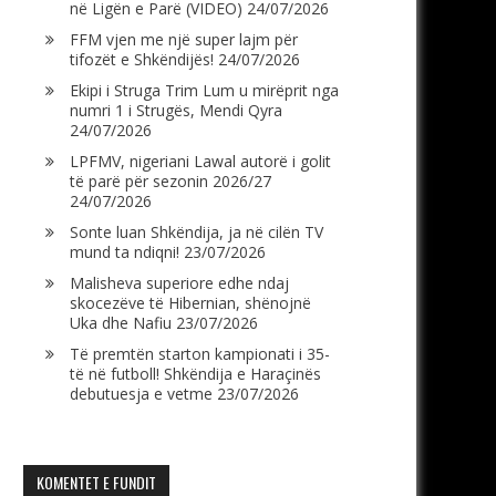
në Ligën e Parë (VIDEO)
24/07/2026
FFM vjen me një super lajm për
tifozët e Shkëndijës!
24/07/2026
Ekipi i Struga Trim Lum u mirëprit nga
numri 1 i Strugës, Mendi Qyra
24/07/2026
LPFMV, nigeriani Lawal autorë i golit
të parë për sezonin 2026/27
24/07/2026
Sonte luan Shkëndija, ja në cilën TV
mund ta ndiqni!
23/07/2026
Malisheva superiore edhe ndaj
skocezëve të Hibernian, shënojnë
Uka dhe Nafiu
23/07/2026
Të premtën starton kampionati i 35-
të në futboll! Shkëndija e Haraçinës
debutuesja e vetme
23/07/2026
KOMENTET E FUNDIT