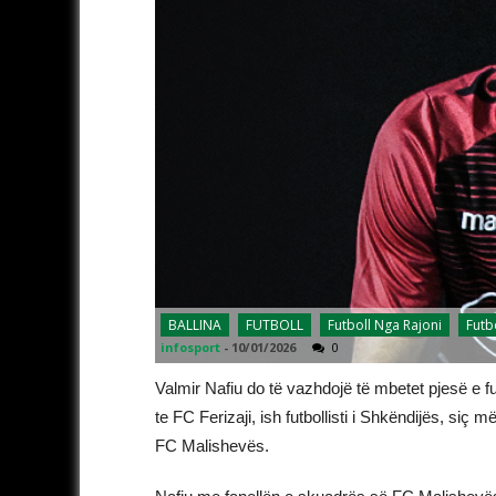
BALLINA
FUTBOLL
Futboll Nga Rajoni
Futb
infosport
-
10/01/2026
0
Valmir Nafiu do të vazhdojë të mbetet pjesë e fut
te FC Ferizaji, ish futbollisti i Shkëndijës, si
FC Malishevës.