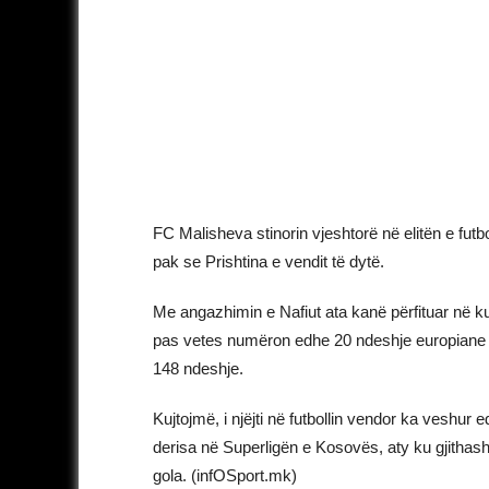
FC Malisheva stinorin vjeshtorë në elitën e futb
pak se Prishtina e vendit të dytë.
Me angazhimin e Nafiut ata kanë përfituar në kual
pas vetes numëron edhe 20 ndeshje europiane me
148 ndeshje.
Kujtojmë, i njëjti në futbollin vendor ka veshu
derisa në Superligën e Kosovës, aty ku gjithasht
gola. (infOSport.mk)