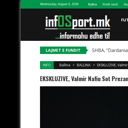
Skip to content
Wednesday, August 5, 2026
Ballina
Rreth nesh
Na
FU
SHBA, “Dardania”
LAJMET E FUNDIT
INFO
Ballina
>
BALLINA
>
EKSKLUZIVE, Valmir
EKSKLUZIVE, Valmir Nafiu Sot Preza