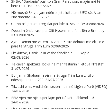
SHBA, “Dardania” pushton Gran Paradison, majën më të
lartë të Italisë
04/08/2026
Në moshë 34-vjeçare ndërroi jetë luftëtari i UFC-së, Allan
Nascimento
04/08/2026
Como ashpërson rregullat për biletat sezonale!
03/08/2026
Debutim ëndërrash për Olti Hysenin me fanellën e Brøndby
IF!
03/08/2026
Agon Demiri me vetëm 16 vjet e 6 ditë debutoi me ekipin e
parë të Struga Trim Lum
02/08/2026
Ekskluzive, Fisnik Saliu veshë fanellën e FC Skopje
02/08/2026
Të dielën spektakël boksi në manifestimin “Tetova N’festë”
31/07/2026
Bunjamin Shabani nesër me Struga Trim Lum zhvillon
ndeshjen numër 200!
24/07/2026
Tikveshi e nis vrrullshëm sezonin e ri në Ligën e Parë (VIDEO)
24/07/2026
FFM vjen me një super lajm për tifozët e Shkëndijës!
24/07/2026
Ekipi i Struga Trim Lum u mirëprit nga numri 1 i Strugës,