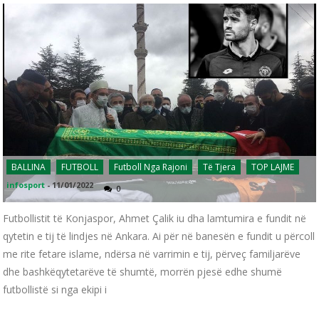
BALLINA
FUTBOLL
Futboll Nga Rajoni
Të Tjera
TOP LAJME
infosport
-
11/01/2022
0
Futbollistit të Konjaspor, Ahmet Çalik iu dha lamtumira e fundit në
qytetin e tij të lindjes në Ankara. Ai për në banesën e fundit u përcoll
me rite fetare islame, ndërsa në varrimin e tij, përveç familjarëve
dhe bashkëqytetarëve të shumtë, morrën pjesë edhe shumë
futbollistë si nga ekipi i