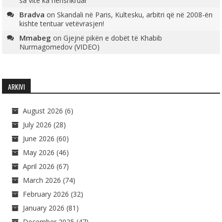
sa vite ka nënshkruar
Bradva
on
Skandali në Paris, Kultesku, arbitri që në 2008-ën
kishte tentuar vetëvrasjen!
Mmabeg
on
Gjejnë pikën e dobët të Khabib
Nurmagomedov (VIDEO)
ARKIVI
August 2026
(6)
July 2026
(28)
June 2026
(60)
May 2026
(46)
April 2026
(67)
March 2026
(74)
February 2026
(32)
January 2026
(81)
December 2025
(47)