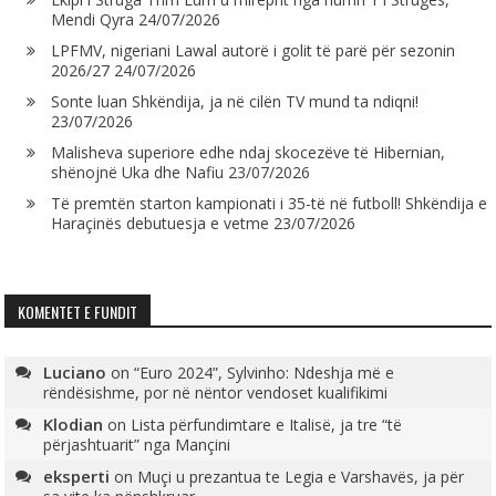
Mendi Qyra
24/07/2026
LPFMV, nigeriani Lawal autorë i golit të parë për sezonin
2026/27
24/07/2026
Sonte luan Shkëndija, ja në cilën TV mund ta ndiqni!
23/07/2026
Malisheva superiore edhe ndaj skocezëve të Hibernian,
shënojnë Uka dhe Nafiu
23/07/2026
Të premtën starton kampionati i 35-të në futboll! Shkëndija e
Haraçinës debutuesja e vetme
23/07/2026
KOMENTET E FUNDIT
Luciano
on
“Euro 2024”, Sylvinho: Ndeshja më e
rëndësishme, por në nëntor vendoset kualifikimi
Klodian
on
Lista përfundimtare e Italisë, ja tre “të
përjashtuarit” nga Mançini
eksperti
on
Muçi u prezantua te Legia e Varshavës, ja për