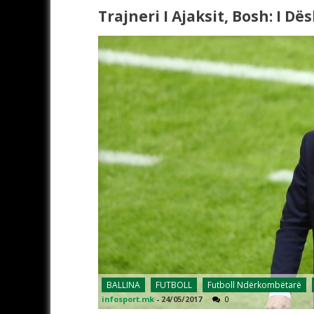
Trajneri I Ajaksit, Bosh: I D
BALLINA
FUTBOLL
Futboll Ndërkombëtarë
infosport.mk
-
24/05/2017
0