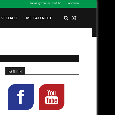
Kanali zyrtarë në Youtube
Facebook
S SPECIALE
ME TALENTËT
NA NDIQNI