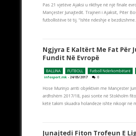
Pas 21 vjetëve Ajaksi u rikthye në një finale evr
Mançester Junajtedit. Trajneri i Ajaksit, Piter 
futbollistëve të tij. “Ishte ndeshje e bezdizshm
Ngjyra E Kaltërt Me Fat Për 
Fundit Në Evropë
BALLINA
FUTBOLL
Futboll Ndërkombëtarë
infosport.mk
-
24/05/2017
0
Hose Murinjo arriti objektivin me Mançester Jun
ardhshëm 2017/18, pasi sonte në Stokholm fitoi
këtë takim skuadra holandeze ishte nikoqir në m
Junajtedi Fiton Trofeun E Li