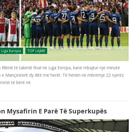
Liga Europa
TOP LAJME
fillimit të takimit final në Liga Evropa, kanë mbajtur një minutë
n e Mançesterit dy ditë më herët. Të hënën në mbrëmje 22 njerëz
rorist të bërë në
n Mysafirin E Parë Të Superkupës