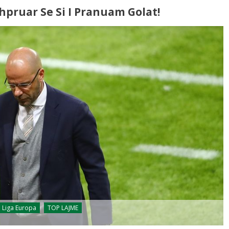
ëshpruar Se Si I Pranuam Golat!
Liga Europa
TOP LAJME