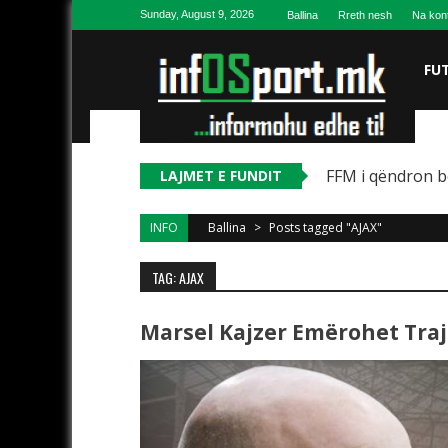
Skip to content
Sunday, August 9, 2026
Ballina
Rreth nesh
Na kon
FU
FFM i qëndron b
LAJMET E FUNDIT
INFO
Ballina
>
Posts tagged "AJAX"
TAG: AJAX
Marsel Kajzer Emërohet Trajn