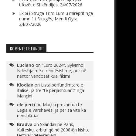
tifozët e Shkëndijës!
24/07/2026
Ekipi i Struga Trim Lum u mirëprit nga
numri 1 i Strugës, Mendi Qyra
24/07/2026
KOMENTET E FUNDIT
Luciano
on
“Euro 2024”, Sylvinho:
Ndeshja më e rëndësishme, por në
nëntor vendoset kualifikimi
Klodian
on
Lista përfundimtare e
Italisë, ja tre “të përjashtuarit” nga
Mançini
eksperti
on
Muçi u prezantua te
Legia e Varshavës, ja për sa vite ka
nënshkruar
Bradva
on
Skandali në Paris,
Kultesku, arbitri që në 2008-ën kishte
tentuar vetëvrasjen!