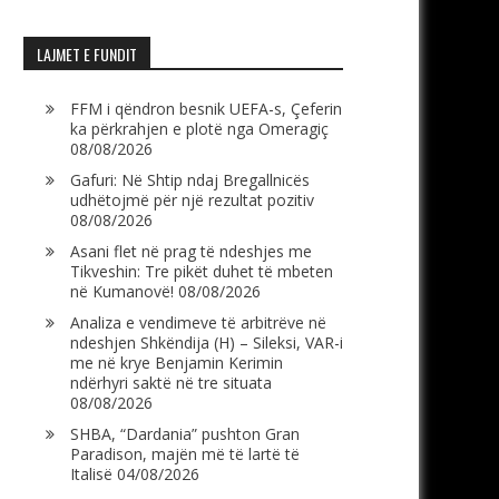
LAJMET E FUNDIT
FFM i qëndron besnik UEFA-s, Çeferin
ka përkrahjen e plotë nga Omeragiç
08/08/2026
Gafuri: Në Shtip ndaj Bregallnicës
udhëtojmë për një rezultat pozitiv
08/08/2026
Asani flet në prag të ndeshjes me
Tikveshin: Tre pikët duhet të mbeten
në Kumanovë!
08/08/2026
Analiza e vendimeve të arbitrëve në
ndeshjen Shkëndija (H) – Sileksi, VAR-i
me në krye Benjamin Kerimin
ndërhyri saktë në tre situata
08/08/2026
SHBA, “Dardania” pushton Gran
Paradison, majën më të lartë të
Italisë
04/08/2026