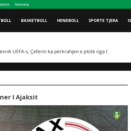
taktoni
Marketing
TBOLL
BASKETBOLL
HENDBOLL
SPORTE TJERA
I
esnik UEFA-s, Çeferin ka përkrahjen e plotë nga Omeragiç
er I Ajaksit