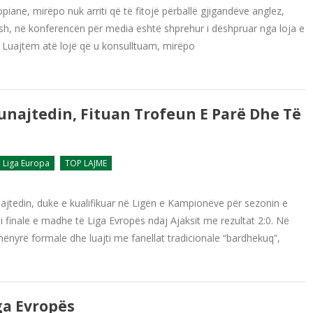
opiane, mirëpo nuk arriti që të fitojë përballë gjigandëve anglez,
Bosh, në konferencën për media është shprehur i dëshpruar nga loja e
e. Luajtëm atë lojë që u konsulltuam, mirëpo
Junajtedin, Fituan Trofeun E Parë Dhe Të
Liga Europa
TOP LAJME
ajtedin, duke e kualifikuar në Ligën e Kampionëve për sezonin e
 finale e madhe të Liga Evropës ndaj Ajaksit me rezultat 2:0. Në
ënyrë formale dhe luajti me fanellat tradicionale “bardhekuq”,
ga Evropës