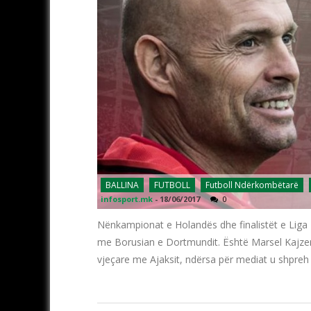
BALLINA
FUTBOLL
Futboll Ndërkombëtarë
infosport.mk
-
18/06/2017
0
Nënkampionat e Holandës dhe finalistët e Liga Ev
me Borusian e Dortmundit. Është Marsel Kajzer tr
vjeçare me Ajaksit, ndërsa për mediat u shpreh 