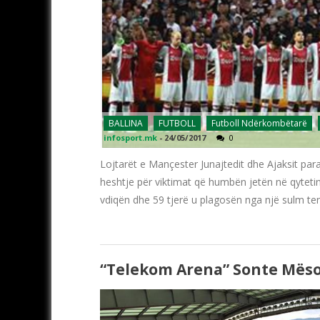
BALLINA
FUTBOLL
Futboll Ndërkombëtarë
infosport.mk
-
24/05/2017
0
Lojtarët e Mançester Junajtedit dhe Ajaksit para 
heshtje për viktimat që humbën jetën në qyteti
vdiqën dhe 59 tjerë u plagosën nga një sulm ter
“Telekom Arena” Sonte Mëso