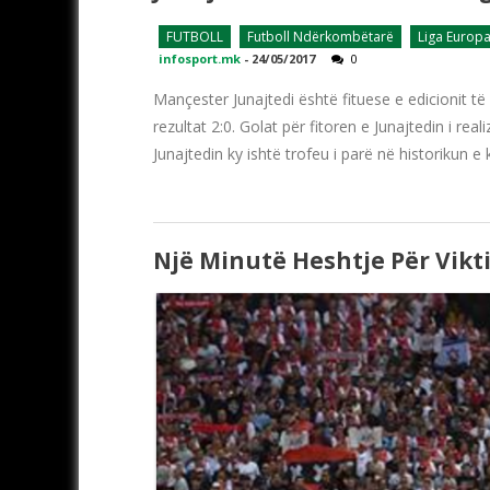
FUTBOLL
Futboll Ndërkombëtarë
Liga Europ
infosport.mk
-
24/05/2017
0
Mançester Junajtedi është fituese e edicionit t
rezultat 2:0. Golat për fitoren e Junajtedin i r
Junajtedin ky ishtë trofeu i parë në historikun e 
Një Minutë Heshtje Për Vik