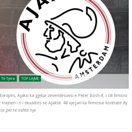
Të Tjera
TOP LAJME
ropës, Ajaksi ka gjetur zëvendësuesi e Peter Bosh-it, i cili firmosi
ajneri i ri i skuadrës së Ajaksit. 48 vjeçari ka firmosur kontratë dy
se për të është një