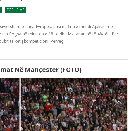
a
TOP LAJME
ë sivjetshëm të Liga Evropës, pasi në finale mundi Ajaksin me
ealizuan Pogba në minutën e 18-të dhe Mkitarian në të 48-tën. Për
klubit të këtij kompeticioni. Përveç
timat Në Mançester (FOTO)