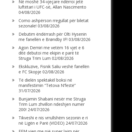
Në moshë 34-vjeçare ndërroi jetë
luftëtari i UFC-së, Allan Nascimento
04/08/2026
Como ashpërson rregullat për biletat
sezonale!
03/08/2026
Debutim ëndërrash për Olti Hysenin
me fanellën e Brøndby IF!
03/08/2026
Agon Demiri me vetëm 16 vjet e 6
ditë debutoi me ekipin e parë të
Struga Trim Lum
02/08/2026
Ekskluzive, Fisnik Saliu veshë fanellën
e FC Skopje
02/08/2026
Të dielën spektakël boksi në
manifestimin “Tetova N’festë”
31/07/2026
Bunjamin Shabani nesër me Struga
Trim Lum zhvillon ndeshjen numër
200!
24/07/2026
Tikveshi e nis vrrullshëm sezonin e ri
në Ligën e Parë (VIDEO)
24/07/2026
FFM vjen me një super lajm për