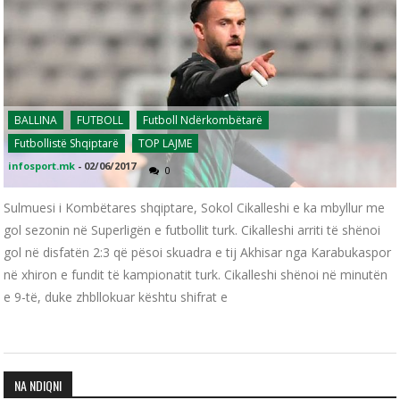
BALLINA
FUTBOLL
Futboll Ndërkombëtarë
Futbollistë Shqiptarë
TOP LAJME
infosport.mk
-
02/06/2017
0
Sulmuesi i Kombëtares shqiptare, Sokol Cikalleshi e ka mbyllur me
gol sezonin në Superligën e futbollit turk. Cikalleshi arriti të shënoi
gol në disfatën 2:3 që pësoi skuadra e tij Akhisar nga Karabukaspor
në xhiron e fundit të kampionatit turk. Cikalleshi shënoi në minutën
e 9-të, duke zhbllokuar kështu shifrat e
NA NDIQNI