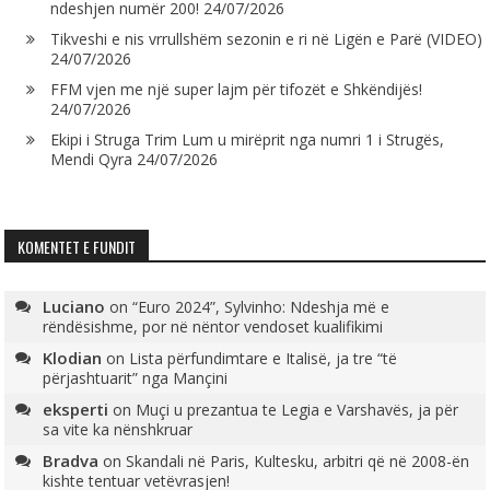
ndeshjen numër 200!
24/07/2026
Tikveshi e nis vrrullshëm sezonin e ri në Ligën e Parë (VIDEO)
24/07/2026
FFM vjen me një super lajm për tifozët e Shkëndijës!
24/07/2026
Ekipi i Struga Trim Lum u mirëprit nga numri 1 i Strugës,
Mendi Qyra
24/07/2026
KOMENTET E FUNDIT
Luciano
on
“Euro 2024”, Sylvinho: Ndeshja më e
rëndësishme, por në nëntor vendoset kualifikimi
Klodian
on
Lista përfundimtare e Italisë, ja tre “të
përjashtuarit” nga Mançini
eksperti
on
Muçi u prezantua te Legia e Varshavës, ja për
sa vite ka nënshkruar
Bradva
on
Skandali në Paris, Kultesku, arbitri që në 2008-ën
kishte tentuar vetëvrasjen!