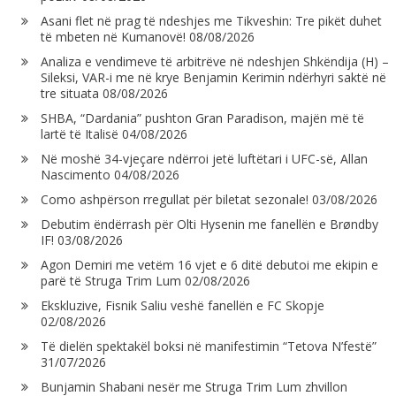
Asani flet në prag të ndeshjes me Tikveshin: Tre pikët duhet
të mbeten në Kumanovë!
08/08/2026
Analiza e vendimeve të arbitrëve në ndeshjen Shkëndija (H) –
Sileksi, VAR-i me në krye Benjamin Kerimin ndërhyri saktë në
tre situata
08/08/2026
SHBA, “Dardania” pushton Gran Paradison, majën më të
lartë të Italisë
04/08/2026
Në moshë 34-vjeçare ndërroi jetë luftëtari i UFC-së, Allan
Nascimento
04/08/2026
Como ashpërson rregullat për biletat sezonale!
03/08/2026
Debutim ëndërrash për Olti Hysenin me fanellën e Brøndby
IF!
03/08/2026
Agon Demiri me vetëm 16 vjet e 6 ditë debutoi me ekipin e
parë të Struga Trim Lum
02/08/2026
Ekskluzive, Fisnik Saliu veshë fanellën e FC Skopje
02/08/2026
Të dielën spektakël boksi në manifestimin “Tetova N’festë”
31/07/2026
Bunjamin Shabani nesër me Struga Trim Lum zhvillon