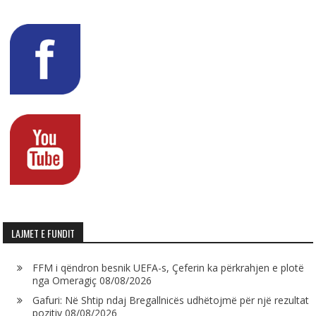
LAJMET E FUNDIT
FFM i qëndron besnik UEFA-s, Çeferin ka përkrahjen e plotë
nga Omeragiç
08/08/2026
Gafuri: Në Shtip ndaj Bregallnicës udhëtojmë për një rezultat
pozitiv
08/08/2026