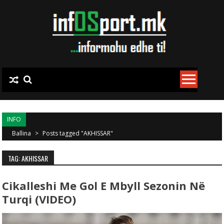
Skip to content
INFO
Ballina
>
Posts tagged "AKHISSAR"
TAG: AKHISSAR
Cikalleshi Me Gol E Mbyll Sezonin Në
Turqi (VIDEO)