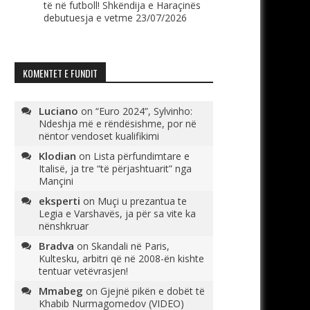
të në futboll! Shkëndija e Haraçinës
debutuesja e vetme
23/07/2026
KOMENTET E FUNDIT
Luciano
on
“Euro 2024”, Sylvinho:
Ndeshja më e rëndësishme, por në
nëntor vendoset kualifikimi
Klodian
on
Lista përfundimtare e
Italisë, ja tre “të përjashtuarit” nga
Mançini
eksperti
on
Muçi u prezantua te
Legia e Varshavës, ja për sa vite ka
nënshkruar
Bradva
on
Skandali në Paris,
Kultesku, arbitri që në 2008-ën kishte
tentuar vetëvrasjen!
Mmabeg
on
Gjejnë pikën e dobët të
Khabib Nurmagomedov (VIDEO)