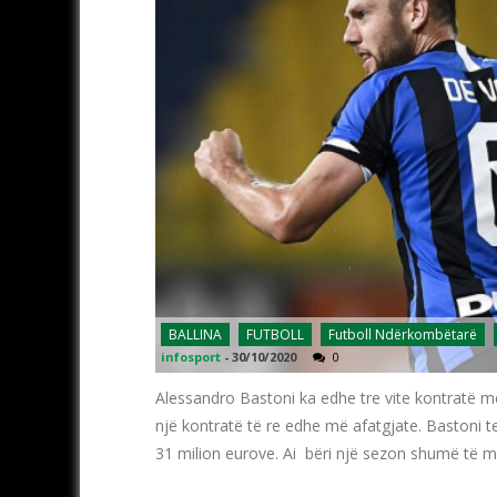
BALLINA
FUTBOLL
Futboll Ndërkombëtarë
infosport
-
30/10/2020
0
Alessandro Bastoni ka edhe tre vite kontratë me 
një kontratë të re edhe më afatgjate. Bastoni te
31 milion eurove. Ai bëri një sezon shumë të 