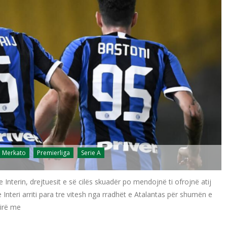
Merkato
Premierliga
Serie A
Interin, drejtuesit e së cilës skuadër po mendojnë ti ofrojnë atij
 Interi arriti para tre vitesh nga rradhët e Atalantas për shumën e
mirë me