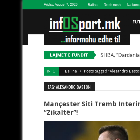
Skip to content
Friday, August 7, 2026
Ballina
Rreth nesh
Na konta
FU
SHBA, “Dardania”
LAJMET E FUNDIT
INFO
Ballina
>
Posts tagged "Alesandro Basto
TAG: ALESANDRO BASTONI
Mançester Siti Tremb Interin
“zikaltër”!