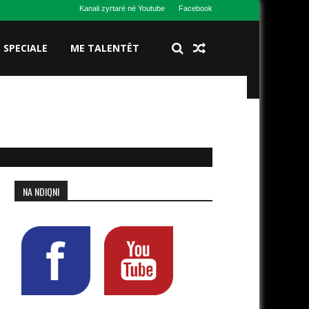
Kanali zyrtarë në Youtube
Facebook
S SPECIALE
ME TALENTËT
NA NDIQNI