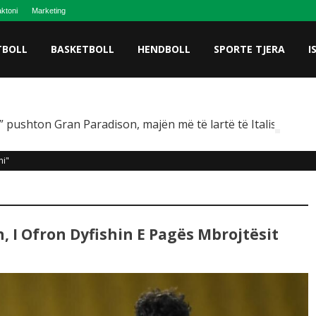
ktoni
Marketing
TBOLL
BASKETBOLL
HENDBOLL
SPORTE TJERA
I
 pushton Gran Paradison, majën më të lartë të Italisë
ni"
, I Ofron Dyfishin E Pagës Mbrojtësit