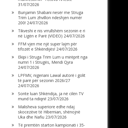
31/07/2026
Bunjamin Shabani nesër me Struga
Trim Lum zhvillon ndeshjen numër
200!
24/07/2026
Tikveshi e nis vrrullshëm sezonin e ri
në Ligën e Parë (VIDEO)
24/07/2026
FFM vjen me një super lajm për
tifozët e Shkëndijës!
24/07/2026
Ekipi i Struga Trim Lum u mirëprit nga
numri 1 i Strugës, Mendi Qyra
24/07/2026
LPFMV, nigeriani Lawal autorë i golit
të parë për sezonin 2026/27
24/07/2026
Sonte luan Shkëndija, ja në cilën TV
mund ta ndiqni!
23/07/2026
Malisheva superiore edhe ndaj
skocezëve të Hibernian, shënojnë
Uka dhe Nafiu
23/07/2026
Të premtën starton kampionati i 35-