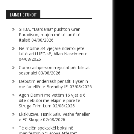
LAJMET E FUNDIT
SHBA, “Dardania” pushton Gran
Paradison, majën më të lartë të
Italisë
04/08/2026
Në moshë 34-vjeçare ndërroi jetë
luftëtari i UFC-së, Allan Nascimento
04/08/2026
Como ashpërson rregullat për biletat
sezonale!
03/08/2026
Debutim ëndërrash për Olti Hysenin
me fanellën e Brøndby IF!
03/08/2026
Agon Demiri me vetëm 16 vjet e 6
ditë debutoi me ekipin e parë të
Struga Trim Lum
02/08/2026
Ekskluzive, Fisnik Saliu veshë fanellën
e FC Skopje
02/08/2026
Të dielën spektakël boksi në
manifestimin “Tetova N’festë”