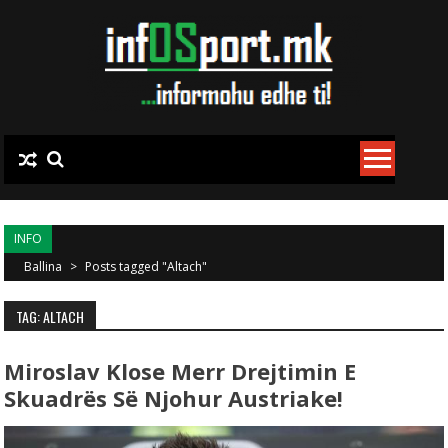
Skip to content
INFO
Ballina
>
Posts tagged "Altach"
TAG: ALTACH
Miroslav Klose Merr Drejtimin E
Skuadrës Së Njohur Austriake!