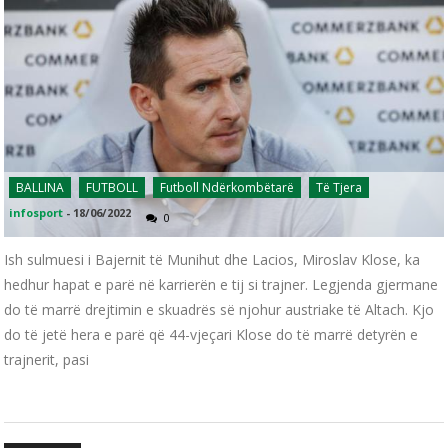
BALLINA
FUTBOLL
Futboll Ndërkombëtarë
Të Tjera
infosport
-
18/06/2022
0
Ish sulmuesi i Bajernit të Munihut dhe Lacios, Miroslav Klose, ka
hedhur hapat e parë në karrierën e tij si trajner. Legjenda gjermane
do të marrë drejtimin e skuadrës së njohur austriake të Altach. Kjo
do të jetë hera e parë që 44-vjeçari Klose do të marrë detyrën e
trajnerit, pasi