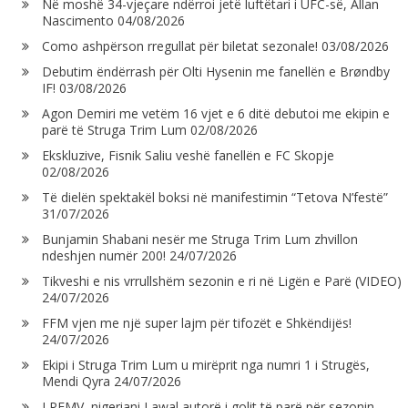
Në moshë 34-vjeçare ndërroi jetë luftëtari i UFC-së, Allan
Nascimento
04/08/2026
Como ashpërson rregullat për biletat sezonale!
03/08/2026
Debutim ëndërrash për Olti Hysenin me fanellën e Brøndby
IF!
03/08/2026
Agon Demiri me vetëm 16 vjet e 6 ditë debutoi me ekipin e
parë të Struga Trim Lum
02/08/2026
Ekskluzive, Fisnik Saliu veshë fanellën e FC Skopje
02/08/2026
Të dielën spektakël boksi në manifestimin “Tetova N’festë”
31/07/2026
Bunjamin Shabani nesër me Struga Trim Lum zhvillon
ndeshjen numër 200!
24/07/2026
Tikveshi e nis vrrullshëm sezonin e ri në Ligën e Parë (VIDEO)
24/07/2026
FFM vjen me një super lajm për tifozët e Shkëndijës!
24/07/2026
Ekipi i Struga Trim Lum u mirëprit nga numri 1 i Strugës,
Mendi Qyra
24/07/2026
LPFMV, nigeriani Lawal autorë i golit të parë për sezonin