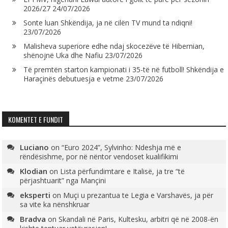
2026/27
24/07/2026
Sonte luan Shkëndija, ja në cilën TV mund ta ndiqni!
23/07/2026
Malisheva superiore edhe ndaj skocezëve të Hibernian,
shënojnë Uka dhe Nafiu
23/07/2026
Të premtën starton kampionati i 35-të në futboll! Shkëndija e
Haraçinës debutuesja e vetme
23/07/2026
KOMENTET E FUNDIT
Luciano
on
“Euro 2024”, Sylvinho: Ndeshja më e
rëndësishme, por në nëntor vendoset kualifikimi
Klodian
on
Lista përfundimtare e Italisë, ja tre “të
përjashtuarit” nga Mançini
eksperti
on
Muçi u prezantua te Legia e Varshavës, ja për
sa vite ka nënshkruar
Bradva
on
Skandali në Paris, Kultesku, arbitri që në 2008-ën