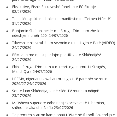
Ekskluzive, Fisnik Saliu veshë fanellën e FC Skopje
02/08/2026
Të dielën spektakël boksi në manifestimin “Tetova N’festë”
31/07/2026
Bunjamin Shabani nesër me Struga Trim Lum zhvillon
ndeshjen numër 200!
24/07/2026
Tikveshi e nis vrrullshëm sezonin e ri në Ligën e Parë (VIDEO)
24/07/2026
FFM vjen me një super lajm për tifozët e Shkëndijës!
24/07/2026
Ekipi i Struga Trim Lum u mirëprit nga numri 1 i Strugës,
Mendi Qyra
24/07/2026
LPFMV, nigeriani Lawal autorë i golit të parë për sezonin
2026/27
24/07/2026
Sonte luan Shkëndija, ja në cilën TV mund ta ndiqni!
23/07/2026
Malisheva superiore edhe ndaj skocezëve të Hibernian,
shënojnë Uka dhe Nafiu
23/07/2026
Të premtën starton kampionati i 35-të në futboll! Shkëndija e