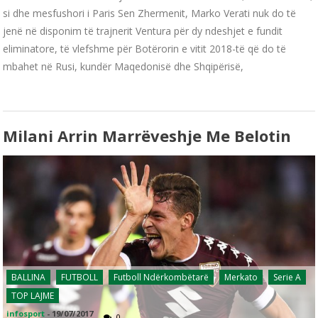
si dhe mesfushori i Paris Sen Zhermenit, Marko Verati nuk do të
jenë në disponim të trajnerit Ventura për dy ndeshjet e fundit
eliminatore, të vlefshme për Botërorin e vitit 2018-të që do të
mbahet në Rusi, kundër Maqedonisë dhe Shqipërisë,
Milani Arrin Marrëveshje Me Belotin
BALLINA
FUTBOLL
Futboll Ndërkombëtarë
Merkato
Serie A
TOP LAJME
infosport
-
19/07/2017
0