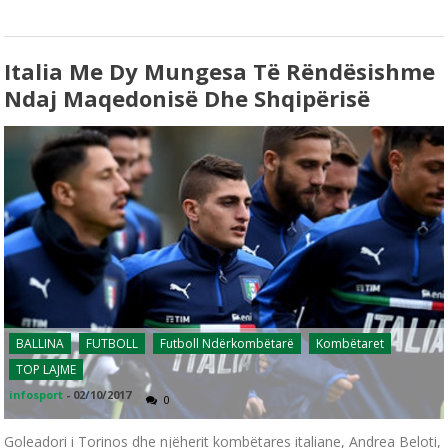
Italia Me Dy Mungesa Të Rëndësishme
Ndaj Maqedonisë Dhe Shqipërisë
BALLINA
FUTBOLL
Futboll Ndërkombëtarë
Kombëtaret
TOP LAJME
infosport
-
02/10/2017
0
Goleadori i Torinos dhe njëherit kombëtares italiane, Andrea Beloti,