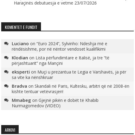
Haraçinës debutuesja e vetme
23/07/2026
KOMENTET E FUNDIT
Luciano
on
“Euro 2024”, Sylvinho: Ndeshja më e
rëndësishme, por në nëntor vendoset kualifikimi
Klodian
on
Lista përfundimtare e Italisë, ja tre “të
përjashtuarit” nga Mançini
eksperti
on
Muçi u prezantua te Legia e Varshavës, ja për
sa vite ka nënshkruar
Bradva
on
Skandali në Paris, Kultesku, arbitri që në 2008-ën
kishte tentuar vetëvrasjen!
Mmabeg
on
Gjejnë pikën e dobët të Khabib
Nurmagomedov (VIDEO)
ARKIVI