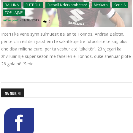
BALLINA
FUTBOLL
Futboll Ndërkombëtarë
Merkato
Serie A
TOP LAJME
infosport
-
31/05/2017
0
Interi i ka vënë syrin sulmuesit italian të Torinos, Andrea Belotin,
për të cilin është i gatshëm të sakrifikojë tre futbollistë të saj, plus
dhe disa miliona euro, për ta veshur atë “zikaltër”. 23 vjeçari ka
zhvilluar një super sezon me fanellën e Torinos, duke shënuar plotë
26 gola në “Serie
NA NDIQNI