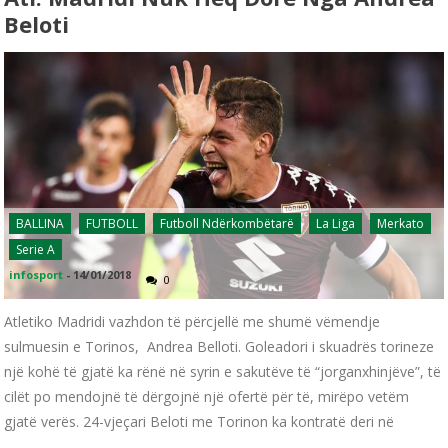
Beloti
BALLINA
FUTBOLL
Futboll Ndërkombëtarë
La Liga
Merkato
Serie A
infosport
-
14/01/2018
0
Atletiko Madridi vazhdon të përcjellë me shumë vëmendje
sulmuesin e Torinos, Andrea Belloti. Goleadori i skuadrës torineze
një kohë të gjatë ka rënë në syrin e sakutëve të “jorganxhinjëve”, të
cilët po mendojnë të dërgojnë një ofertë për të, mirëpo vetëm
gjatë verës. 24-vjeçari Beloti me Torinon ka kontratë deri në