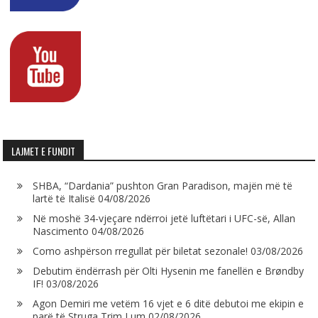
LAJMET E FUNDIT
SHBA, “Dardania” pushton Gran Paradison, majën më të
lartë të Italisë
04/08/2026
Në moshë 34-vjeçare ndërroi jetë luftëtari i UFC-së, Allan
Nascimento
04/08/2026
Como ashpërson rregullat për biletat sezonale!
03/08/2026
Debutim ëndërrash për Olti Hysenin me fanellën e Brøndby
IF!
03/08/2026
Agon Demiri me vetëm 16 vjet e 6 ditë debutoi me ekipin e
parë të Struga Trim Lum
02/08/2026