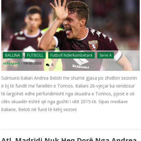
BALLINA
FUTBOLL
Futboll Ndërkombëtarë
Serie A
infosport
-
19/03/2020
0
Sulmuesi italian Andrea Beloti me shumë gjasa po zhvillon sezonin
e tij të fundit me fanellën e Torinos. Italiani 26-vjeçar ka vendosur
të largohet edhe përfundimisht nga skuadra e Torinos, pjesë e së
cilës skuadër është që nga gushti i vitit 2015-të. Sipas mediave
italiane, Beloti në fund të këtij sezoni
Atl. Madridi Nuk Heq Dorë Nga Andrea