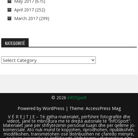
May 2017
(675)
April 2017
(252)
March 2017
(299)
KATEGORITË
Kategoritë
© 2026
infOSport
Powered by
WordPress
| Theme:
AccessPress Mag
V Ë R E J T J E – Të gjitha materialet, përfshirë fotografitë dhe
videot, janë të mbrojtura me të drejta autoriale të “infOSport”.
Materialet janë për shfrytëzimin personal tuajin dhe për qëllime jo-
komerciale. Ato nuk mund të kopjohen, riprodhohen, ripublikohen,
modifikohen, transmetohen ose distribuohen në çfarëdo mënyre,