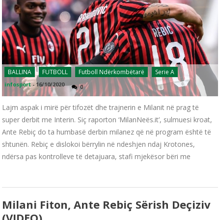
BALLINA
FUTBOLL
Futboll Ndërkombëtarë
Serie A
infosport
-
16/10/2020
0
Lajm aspak i mirë për tifozët dhe trajnerin e Milanit në prag të
super derbit me Interin. Siç raporton ‘MilanNeës.it’, sulmuesi kroat,
Ante Rebiç do ta humbasë derbin milanez që në program është të
shtunën. Rebiç e dislokoi bërrylin në ndeshjen ndaj Krotones,
ndërsa pas kontrolleve të detajuara, stafi mjekësor bëri me
Milani Fiton, Ante Rebiç Sërish Deçiziv
(VIDEO)