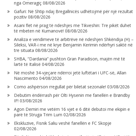
nga Omeragiç
08/08/2026
Gafuri: Në Shtip ndaj Bregallnicës udhëtojmë për një rezultat
pozitiv
08/08/2026
Asani flet në prag të ndeshjes me Tikveshin: Tre pikët duhet
të mbeten në Kumanovë!
08/08/2026
Analiza e vendimeve të arbitrëve në ndeshjen Shkëndija (H) –
Sileksi, VAR-i me në krye Benjamin Kerimin ndërhyri saktë në
tre situata
08/08/2026
SHBA, “Dardania” pushton Gran Paradison, majën më të
lartë të Italisë
04/08/2026
Në moshë 34-vjeçare ndërroi jetë luftëtari i UFC-së, Allan
Nascimento
04/08/2026
Como ashpërson rregullat për biletat sezonale!
03/08/2026
Debutim ëndërrash për Olti Hysenin me fanellën e Brøndby
IF!
03/08/2026
Agon Demiri me vetëm 16 vjet e 6 ditë debutoi me ekipin e
parë të Struga Trim Lum
02/08/2026
Ekskluzive, Fisnik Saliu veshë fanellën e FC Skopje
02/08/2026