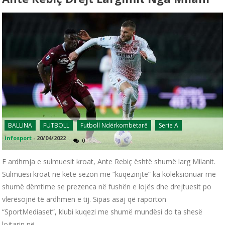
BALLINA
FUTBOLL
Futboll Ndërkombëtarë
Serie A
infosport
-
20/04/2022
0
E ardhmja e sulmuesit kroat, Ante Rebiç është shumë larg Milanit.
Sulmuesi kroat në këtë sezon me “kuqezinjtë” ka koleksionuar më
shumë dëmtime se prezenca në fushën e lojës dhe drejtuesit po
vlerësojnë të ardhmen e tij. Sipas asaj që raporton
“SportMediaset”, klubi kuqezi me shumë mundësi do ta shesë
lojtarin në