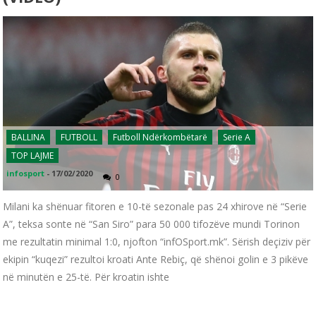
BALLINA
FUTBOLL
Futboll Ndërkombëtarë
Serie A
TOP LAJME
infosport
-
17/02/2020
0
Milani ka shënuar fitoren e 10-të sezonale pas 24 xhirove në “Serie
A”, teksa sonte në “San Siro” para 50 000 tifozëve mundi Torinon
me rezultatin minimal 1:0, njofton “infOSport.mk”. Sërish deçiziv për
ekipin “kuqezi” rezultoi kroati Ante Rebiç, që shënoi golin e 3 pikëve
në minutën e 25-të. Për kroatin ishte