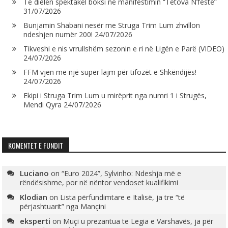
Të dielën spektakël boksi në manifestimin “Tetova N’festë”
31/07/2026
Bunjamin Shabani nesër me Struga Trim Lum zhvillon
ndeshjen numër 200!
24/07/2026
Tikveshi e nis vrrullshëm sezonin e ri në Ligën e Parë (VIDEO)
24/07/2026
FFM vjen me një super lajm për tifozët e Shkëndijës!
24/07/2026
Ekipi i Struga Trim Lum u mirëprit nga numri 1 i Strugës,
Mendi Qyra
24/07/2026
KOMENTET E FUNDIT
Luciano
on
“Euro 2024”, Sylvinho: Ndeshja më e
rëndësishme, por në nëntor vendoset kualifikimi
Klodian
on
Lista përfundimtare e Italisë, ja tre “të
përjashtuarit” nga Mançini
eksperti
on
Muçi u prezantua te Legia e Varshavës, ja për