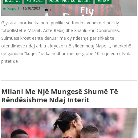
BALLINA
FUTBOLL
Futboll Ndërkombëtarë
Serie A
infosport
-
16/03/2021
0
Gjykata sportive ka bërë publike së fundmi vendimet për dy
futbollistët e Milanit, Ante Rebiç dhe Xhanluixhi Donarumës.
Sulmuesi kroat është dënuar me dy ndeshje për shkak të
ofendimeve ndaj arbitrit kryesor në sfidën ndaj Napolit, ndërkohë
që gardiani “kuqezi” ia ka hedhur me një gjobë 10 mijë euro. Nuk
pritet që
Milani Me Një Mungesë Shumë Të
Rëndësishme Ndaj Interit