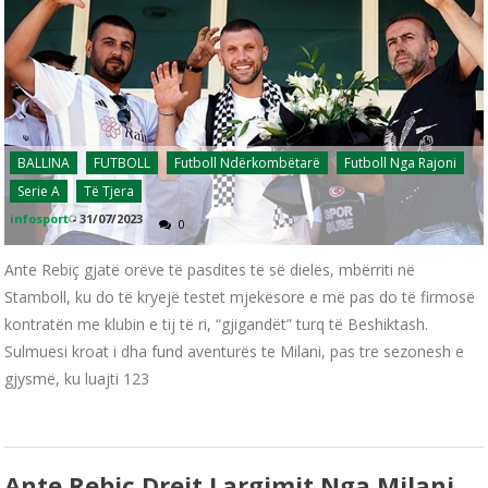
BALLINA
FUTBOLL
Futboll Ndërkombëtarë
Futboll Nga Rajoni
Serie A
Të Tjera
infosport
-
31/07/2023
0
Ante Rebiç gjatë orëve të pasdites të së dielës, mbërriti në
Stamboll, ku do të kryejë testet mjekësore e më pas do të firmosë
kontratën me klubin e tij të ri, “gjigandët” turq të Beshiktash.
Sulmuesi kroat i dha fund aventurës te Milani, pas tre sezonesh e
gjysmë, ku luajti 123
Ante Rebiç Drejt Largimit Nga Milani