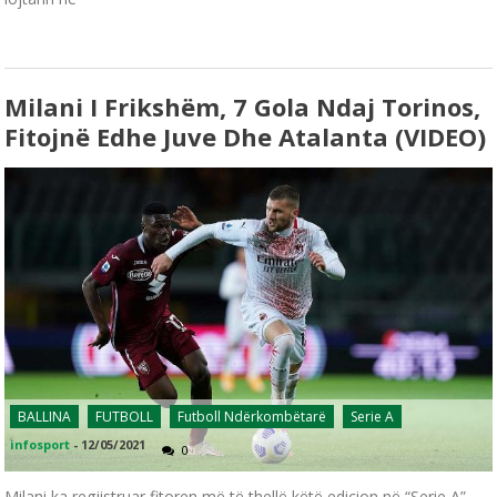
Milani I Frikshëm, 7 Gola Ndaj Torinos,
Fitojnë Edhe Juve Dhe Atalanta (VIDEO)
BALLINA
FUTBOLL
Futboll Ndërkombëtarë
Serie A
infosport
-
12/05/2021
0
Milani ka regjistruar fitoren më të thellë këtë edicion në “Serie A”,