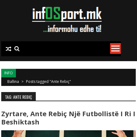
Skip to content
INFO
Ballina
>
Posts tagged "Ante Rebiç"
TAG: ANTE REBIÇ
Zyrtare, Ante Rebiç Një Futbollistë I Ri I
Beshiktash