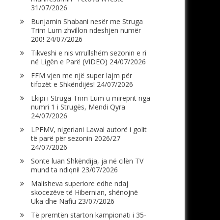
31/07/2026
Bunjamin Shabani nesër me Struga
Trim Lum zhvillon ndeshjen numër
200!
24/07/2026
Tikveshi e nis vrrullshëm sezonin e ri
në Ligën e Parë (VIDEO)
24/07/2026
FFM vjen me një super lajm për
tifozët e Shkëndijës!
24/07/2026
Ekipi i Struga Trim Lum u mirëprit nga
numri 1 i Strugës, Mendi Qyra
24/07/2026
LPFMV, nigeriani Lawal autorë i golit
të parë për sezonin 2026/27
24/07/2026
Sonte luan Shkëndija, ja në cilën TV
mund ta ndiqni!
23/07/2026
Malisheva superiore edhe ndaj
skocezëve të Hibernian, shënojnë
Uka dhe Nafiu
23/07/2026
Të premtën starton kampionati i 35-