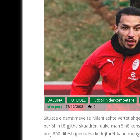
BALLINA
FUTBOLL
Futboll Ndërkombëtarë
infosport
-
27/12/2023
0
Situata e dëmtimeve te Milani është vërtet shqe
përfshin të gjithë skuadrën, duke marrë në kons
prej 800 ditësh (periudha ku lojtarët kanë mung