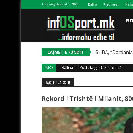
Skip to content
Thursday, August 6, 2026
Ballina
Rreth nesh
Na ko
FU
SHBA, “Dardania”
LAJMET E FUNDIT
INFO
Ballina
>
Posts tagged "Benaccer"
TAG: BENACCER
Rekord I Trishtë I Milanit, 