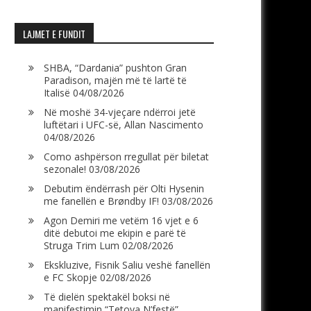
LAJMET E FUNDIT
SHBA, “Dardania” pushton Gran
Paradison, majën më të lartë të
Italisë
04/08/2026
Në moshë 34-vjeçare ndërroi jetë
luftëtari i UFC-së, Allan Nascimento
04/08/2026
Como ashpërson rregullat për biletat
sezonale!
03/08/2026
Debutim ëndërrash për Olti Hysenin
me fanellën e Brøndby IF!
03/08/2026
Agon Demiri me vetëm 16 vjet e 6
ditë debutoi me ekipin e parë të
Struga Trim Lum
02/08/2026
Ekskluzive, Fisnik Saliu veshë fanellën
e FC Skopje
02/08/2026
Të dielën spektakël boksi në
manifestimin “Tetova N’festë”