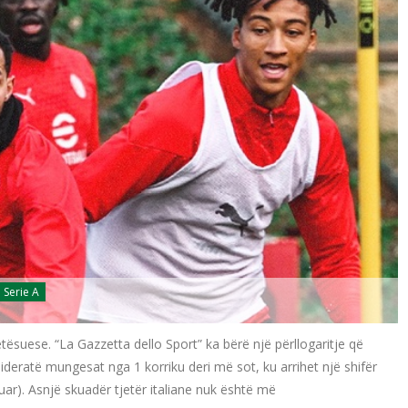
Serie A
tësuese. “La Gazzetta dello Sport” ka bërë një përllogaritje që
ideratë mungesat nga 1 korriku deri më sot, ku arrihet një shifër
uar). Asnjë skuadër tjetër italiane nuk është më