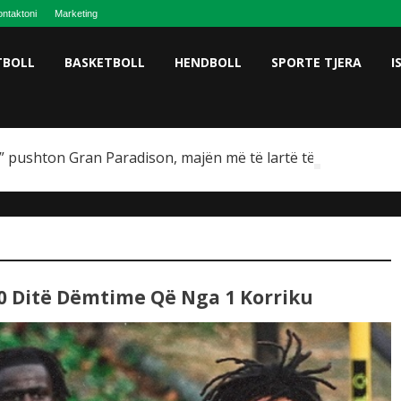
ntaktoni
Marketing
TBOLL
BASKETBOLL
HENDBOLL
SPORTE TJERA
I
 pushton Gran Paradison, majën më të lartë të Italisë
800 Ditë Dëmtime Që Nga 1 Korriku