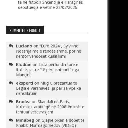
të në futboll! Shkëndija e Haraçinës
debutuesja e vetme
23/07/2026
KOMENTET E FUNDIT
Luciano
on
“Euro 2024”, Sylvinho:
Ndeshja më e rëndësishme, por në
nëntor vendoset kualifikimi
Klodian
on
Lista përfundimtare e
Italisë, ja tre “të përjashtuarit” nga
Mançini
eksperti
on
Muçi u prezantua te
Legia e Varshavës, ja për sa vite ka
nënshkruar
Bradva
on
Skandali në Paris,
Kultesku, arbitri që në 2008-ën kishte
tentuar vetëvrasjen!
Mmabeg
on
Gjejnë pikën e dobët të
Khabib Nurmagomedov (VIDEO)