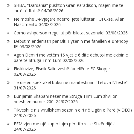
SHBA, “Dardania” pushton Gran Paradison, majën më të
lartë të Italisë
04/08/2026
Në moshë 34-vjeçare ndërroi jetë luftëtari i UFC-së, Allan
Nascimento
04/08/2026
Como ashpërson rregullat për biletat sezonale!
03/08/2026
Debutim ëndërrash për Olti Hysenin me fanellën e Brøndby
IF!
03/08/2026
Agon Demiri me vetëm 16 vjet e 6 ditë debutoi me ekipin e
parë të Struga Trim Lum
02/08/2026
Ekskluzive, Fisnik Saliu veshë fanellën e FC Skopje
02/08/2026
Të dielën spektakël boksi në manifestimin “Tetova N’festë”
31/07/2026
Bunjamin Shabani nesër me Struga Trim Lum zhvillon
ndeshjen numër 200!
24/07/2026
Tikveshi e nis vrrullshëm sezonin e ri në Ligën e Parë (VIDEO)
24/07/2026
FFM vjen me një super lajm për tifozët e Shkëndijës!
24/07/2026