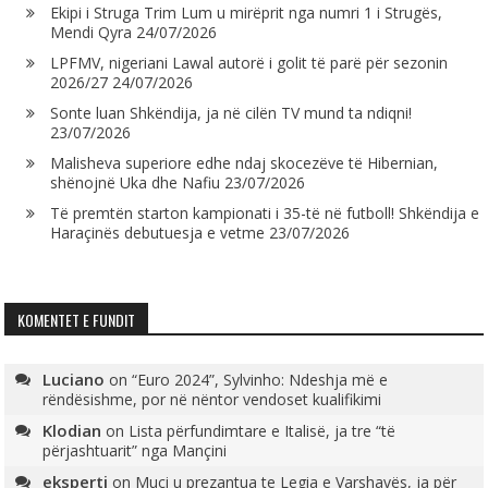
Ekipi i Struga Trim Lum u mirëprit nga numri 1 i Strugës,
Mendi Qyra
24/07/2026
LPFMV, nigeriani Lawal autorë i golit të parë për sezonin
2026/27
24/07/2026
Sonte luan Shkëndija, ja në cilën TV mund ta ndiqni!
23/07/2026
Malisheva superiore edhe ndaj skocezëve të Hibernian,
shënojnë Uka dhe Nafiu
23/07/2026
Të premtën starton kampionati i 35-të në futboll! Shkëndija e
Haraçinës debutuesja e vetme
23/07/2026
KOMENTET E FUNDIT
Luciano
on
“Euro 2024”, Sylvinho: Ndeshja më e
rëndësishme, por në nëntor vendoset kualifikimi
Klodian
on
Lista përfundimtare e Italisë, ja tre “të
përjashtuarit” nga Mançini
eksperti
on
Muçi u prezantua te Legia e Varshavës, ja për