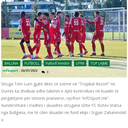
BALLINA
FUTBOLL
Futboll Vendor
LPFM
TOP LAJME
infosport
-
26/01/2022
0
Struga Trim Lum gjatë ditës së sotme në “Tropikal Resort” në
Durrës ka zhvilluar edhe takimin e dytë kontrollues në kuadër të
përgatitjeve për stinorin pranveror, njofton “infOSport.mk”.
Kundërshtarë i rradhës i skuadrës strugane ishte FC Botev Vratsa
nga Bullgaria, me të cilën skuadër në fund ekipi i Srgjan Zaharievskit
u