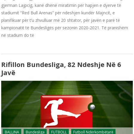
gjerman Lajpcig, kanë dhënë miratimin për hapjen e dyerve të
stadiumit “Red Bull Arenas” për ndeshjen kundër Majncit, e
planifikuar për t’u zhvulluar më 20 shtator, për javën e parë të
kampionatit të Bundesligës për sezonin 2020-2021. Të pranishëm
në stadium do të
Rifillon Bundesliga, 82 Ndeshje Në 6
Javë
BALLINA
Bundesliga
FUTBOLL
Futboll Ndërkombëtarë