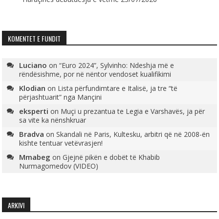
KOMENTET E FUNDIT
Luciano
on
“Euro 2024”, Sylvinho: Ndeshja më e
rëndësishme, por në nëntor vendoset kualifikimi
Klodian
on
Lista përfundimtare e Italisë, ja tre “të
përjashtuarit” nga Mançini
eksperti
on
Muçi u prezantua te Legia e Varshavës, ja për
sa vite ka nënshkruar
Bradva
on
Skandali në Paris, Kultesku, arbitri që në 2008-ën
kishte tentuar vetëvrasjen!
Mmabeg
on
Gjejnë pikën e dobët të Khabib
Nurmagomedov (VIDEO)
ARKIVI