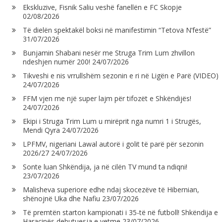
Ekskluzive, Fisnik Saliu veshë fanellën e FC Skopje
02/08/2026
Të dielën spektakël boksi në manifestimin “Tetova N’festë”
31/07/2026
Bunjamin Shabani nesër me Struga Trim Lum zhvillon
ndeshjen numër 200!
24/07/2026
Tikveshi e nis vrrullshëm sezonin e ri në Ligën e Parë (VIDEO)
24/07/2026
FFM vjen me një super lajm për tifozët e Shkëndijës!
24/07/2026
Ekipi i Struga Trim Lum u mirëprit nga numri 1 i Strugës,
Mendi Qyra
24/07/2026
LPFMV, nigeriani Lawal autorë i golit të parë për sezonin
2026/27
24/07/2026
Sonte luan Shkëndija, ja në cilën TV mund ta ndiqni!
23/07/2026
Malisheva superiore edhe ndaj skocezëve të Hibernian,
shënojnë Uka dhe Nafiu
23/07/2026
Të premtën starton kampionati i 35-të në futboll! Shkëndija e
Haraçinës debutuesja e vetme
23/07/2026