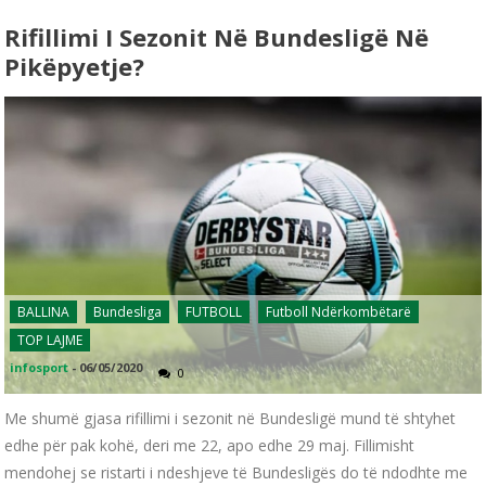
Rifillimi I Sezonit Në Bundesligë Në
Pikëpyetje?
BALLINA
Bundesliga
FUTBOLL
Futboll Ndërkombëtarë
TOP LAJME
infosport
-
06/05/2020
0
Me shumë gjasa rifillimi i sezonit në Bundesligë mund të shtyhet
edhe për pak kohë, deri me 22, apo edhe 29 maj. Fillimisht
mendohej se ristarti i ndeshjeve të Bundesligës do të ndodhte me