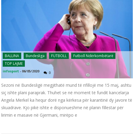
BALLINA
Bundesliga
FUTBOLL
Futboll Ndërkombëtarë
TOP LAJME
infosport
-
06/05/2020
0
Sezoni në Bundesligë megjithatë mund të rifillojë me 15 maj, ashtu
siç ishte plani paraprak. Thuhet se në moment të fundit kancelarja
Angela Merkel ka hequr dorë nga kërkesa për karantinë dy javore të
skuadrave. Kjo pikë ishte e disponueshme në planin fillestar për
lirimin e masave në Gjermani, mirëpo e