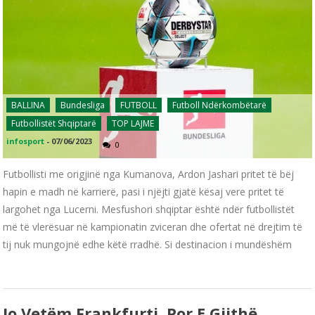
BALLINA
Bundesliga
FUTBOLL
Futboll Ndërkombëtarë
Futbollistët Shqiptarë
TOP LAJME
infosport
-
07/06/2023
0
Futbollisti me origjinë nga Kumanova, Ardon Jashari pritet të bëj
hapin e madh në karrierë, pasi i njëjti gjatë kësaj vere pritet të
largohet nga Lucerni. Mesfushori shqiptar është ndër futbollistët
më të vlerësuar në kampionatin zviceran dhe ofertat në drejtim të
tij nuk mungojnë edhe këtë rradhë. Si destinacion i mundëshëm
Jo Vetëm Frankfurti, Por E Gjithë