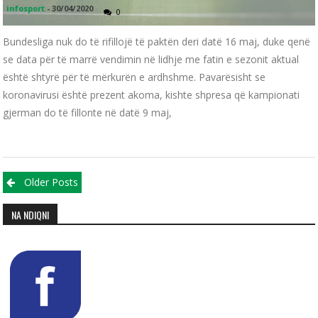
infosport
-
30/04/2020
0
Bundesliga nuk do të rifillojë të paktën deri datë 16 maj, duke qenë
se data për të marrë vendimin në lidhje me fatin e sezonit aktual
është shtyrë për të mërkurën e ardhshme. Pavarësisht se
koronavirusi është prezent akoma, kishte shpresa që kampionati
gjerman do të fillonte në datë 9 maj,
Posts navigation
Older Posts
NA NDIQNI