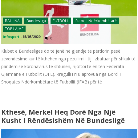
BALLINA
Bundesliga
FUTBOLL
Futboll Ndërkombëtarë
TOP LAJME
infosport
-
15/05/2020
0
Klubet e Bundesligës do të jenë në gjendje të përdorin pesë
zëvendësime kur të kthehen nga pezullimi i tij i zbatuar për shkak të
pandemisë koronavirus të shtunën, njoftoi të enjten Federata
Gjermane e Futbollit (DFL). Rregulli i ri u aprovua nga Bordi i
Shoqatës Ndërkombëtare të Futbollit (IFAB) për të
Kthesë, Merkel Heq Dorë Nga Një
Kusht I Rëndësishëm Në Bundesligë