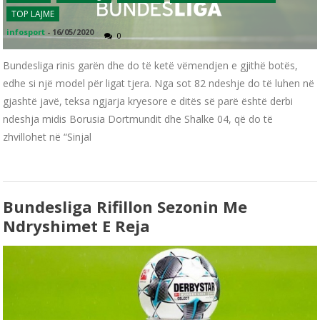
TOP LAJME
infosport
-
16/05/2020
0
Bundesliga rinis garën dhe do të ketë vëmendjen e gjithë botës,
edhe si një model për ligat tjera. Nga sot 82 ndeshje do të luhen në
gjashtë javë, teksa ngjarja kryesore e ditës së parë është derbi
ndeshja midis Borusia Dortmundit dhe Shalke 04, që do të
zhvillohet në “Sinjal
Bundesliga Rifillon Sezonin Me
Ndryshimet E Reja