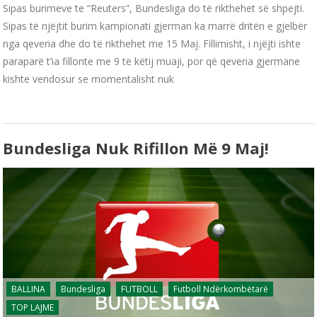
Sipas burimeve te “Reuters”, Bundesliga do të rikthehet së shpejti.
Sipas të njëjtit burim kampionati gjerman ka marrë dritën e gjelbër
nga qeveria dhe do të rikthehet me 15 Maj. Fillimisht, i njëjti ishte
paraparë t’ia fillonte me 9 të këtij muaji, por që qeveria gjermane
kishte vendosur se momentalisht nuk
Bundesliga Nuk Rifillon Më 9 Maj!
BALLINA
Bundesliga
FUTBOLL
Futboll Ndërkombëtarë
TOP LAJME