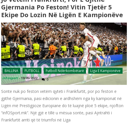
Gjermania Po Feston! Vitin Tjetër 5
Ekipe Do Lozin Në Ligën E Kampionëve
BALLINA
FUTBOLL
Futboll Ndërkombëtarë
Liga E Kampionëve
infosport
-
19/05/2022
0
Sonte nuk po feston vetëm qyteti i Frankfurtit, por po feston e
gjithë Gjermania, pasi edicionin e ardhshëm nga ky kampionat në
Ligën më Prestigjioze Europiane do të luajnë ploë 5 ekipe, njofton
“infOSport.mk”. Një gjë e tillë u mësua sonte, pasi Ajntrahti i
Frankfurtit arriti që të triumfoi në Liga