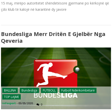
15 maj, mirëpo autoritetet shëndetësore gjermane po kërkojnë që
çdo klub të kalojë në karantinë dy javore
Bundesliga Merr Dritën E Gjelbër Nga
Qeveria
BALLINA
Bundesliga
FUTBOLL
Futboll Ndërkombëtarë
TOP LAJME
infosport
-
05/05/2020
0