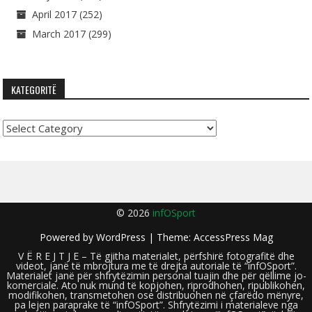
April 2017
(252)
March 2017
(299)
KATEGORITË
Kategoritë
© 2026
infOSport
Powered by
WordPress
| Theme:
AccessPress Mag
V Ë R E J T J E – Të gjitha materialet, përfshirë fotografitë dhe
videot, janë të mbrojtura me të drejta autoriale të “infOSport”.
Materialet janë për shfrytëzimin personal tuajin dhe për qëllime jo-
komerciale. Ato nuk mund të kopjohen, riprodhohen, ripublikohen,
modifikohen, transmetohen ose distribuohen në çfarëdo mënyre,
pa lejen paraprake të “infOSport”. Shfrytëzimi i materialeve nga