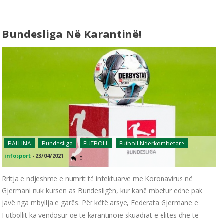
Bundesliga Në Karantinë!
BALLINA
Bundesliga
FUTBOLL
Futboll Ndërkombëtarë
infosport
-
23/04/2021
0
Rritja e ndjeshme e numrit të infektuarve me Koronavirus në
Gjermani nuk kursen as Bundesligën, kur kanë mbetur edhe pak
javë nga mbyllja e garës. Për këtë arsye, Federata Gjermane e
Futbollit ka vendosur që të karantinojë skuadrat e elitës dhe të