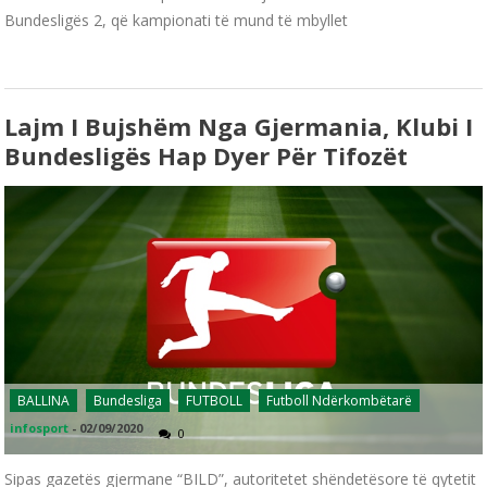
Bundesligës 2, që kampionati të mund të mbyllet
Lajm I Bujshëm Nga Gjermania, Klubi I
Bundesligës Hap Dyer Për Tifozët
BALLINA
Bundesliga
FUTBOLL
Futboll Ndërkombëtarë
infosport
-
02/09/2020
0
Sipas gazetës gjermane “BILD”, autoritetet shëndetësore të qytetit