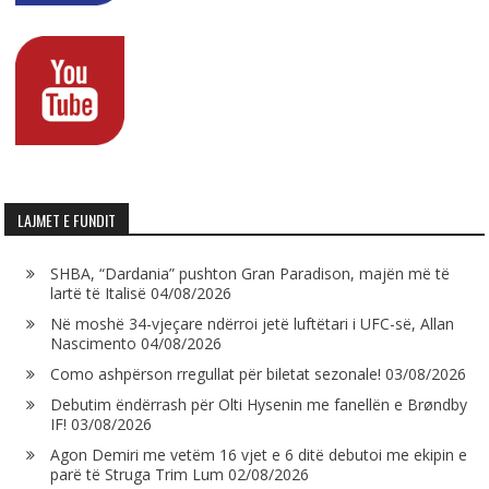
LAJMET E FUNDIT
SHBA, “Dardania” pushton Gran Paradison, majën më të
lartë të Italisë
04/08/2026
Në moshë 34-vjeçare ndërroi jetë luftëtari i UFC-së, Allan
Nascimento
04/08/2026
Como ashpërson rregullat për biletat sezonale!
03/08/2026
Debutim ëndërrash për Olti Hysenin me fanellën e Brøndby
IF!
03/08/2026
Agon Demiri me vetëm 16 vjet e 6 ditë debutoi me ekipin e
parë të Struga Trim Lum
02/08/2026