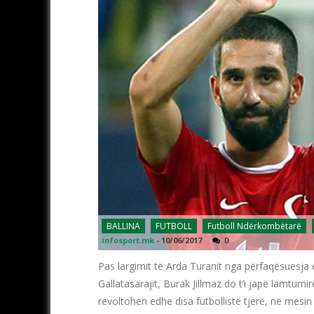
BALLINA
FUTBOLL
Futboll Ndërkombëtarë
infosport.mk
-
10/06/2017
0
Pas largimit të Arda Turanit nga përfaqësuesja e
Gallatasarajit, Burak Jillmaz do t’i japë lamtum
revoltohen edhe disa futbollistë tjerë, në mesin e