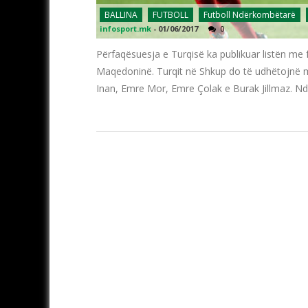
BALLINA
FUTBOLL
Futboll Ndërkombëtarë
infosport.mk
-
01/06/2017
0
Përfaqësuesja e Turqisë ka publikuar listën me f
Maqedoninë. Turqit në Shkup do të udhëtojnë me
Inan, Emre Mor, Emre Çolak e Burak Jillmaz. N