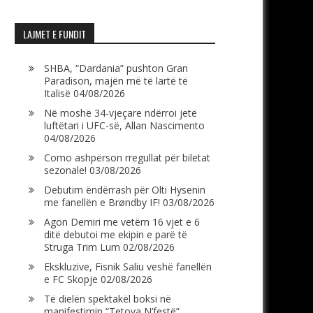
LAJMET E FUNDIT
SHBA, “Dardania” pushton Gran
Paradison, majën më të lartë të
Italisë
04/08/2026
Në moshë 34-vjeçare ndërroi jetë
luftëtari i UFC-së, Allan Nascimento
04/08/2026
Como ashpërson rregullat për biletat
sezonale!
03/08/2026
Debutim ëndërrash për Olti Hysenin
me fanellën e Brøndby IF!
03/08/2026
Agon Demiri me vetëm 16 vjet e 6
ditë debutoi me ekipin e parë të
Struga Trim Lum
02/08/2026
Ekskluzive, Fisnik Saliu veshë fanellën
e FC Skopje
02/08/2026
Të dielën spektakël boksi në
manifestimin “Tetova N’festë”