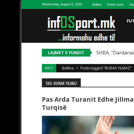
Skip to content
Wednesday, August 5, 2026
Ballina
Rreth nesh
Na
FU
SHBA, “Dardania”
LAJMET E FUNDIT
INFO
Ballina
>
Posts tagged "BURAK YILMAZ"
TAG: BURAK YILMAZ
Pas Arda Turanit Edhe Jillm
Turqisë