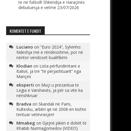
të në futboll! Shkëndija e Haraçinës
debutuesja e vetme
23/07/2026
KOMENTET E FUNDIT
Luciano
on
“Euro 2024”, Sylvinho:
Ndeshja më e rëndësishme, por në
nëntor vendoset kualifikimi
Klodian
on
Lista përfundimtare e
Italisë, ja tre “të përjashtuarit” nga
Mançini
eksperti
on
Muçi u prezantua te
Legia e Varshavës, ja për sa vite ka
nënshkruar
Bradva
on
Skandali në Paris,
Kultesku, arbitri që në 2008-ën kishte
tentuar vetëvrasjen!
Mmabeg
on
Gjejnë pikën e dobët të
Khabib Nurmagomedov (VIDEO)