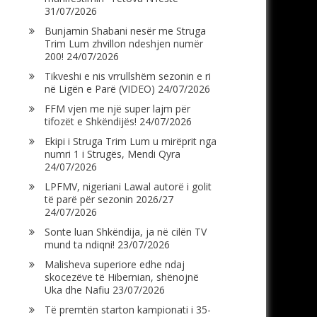
31/07/2026
Bunjamin Shabani nesër me Struga
Trim Lum zhvillon ndeshjen numër
200!
24/07/2026
Tikveshi e nis vrrullshëm sezonin e ri
në Ligën e Parë (VIDEO)
24/07/2026
FFM vjen me një super lajm për
tifozët e Shkëndijës!
24/07/2026
Ekipi i Struga Trim Lum u mirëprit nga
numri 1 i Strugës, Mendi Qyra
24/07/2026
LPFMV, nigeriani Lawal autorë i golit
të parë për sezonin 2026/27
24/07/2026
Sonte luan Shkëndija, ja në cilën TV
mund ta ndiqni!
23/07/2026
Malisheva superiore edhe ndaj
skocezëve të Hibernian, shënojnë
Uka dhe Nafiu
23/07/2026
Të premtën starton kampionati i 35-