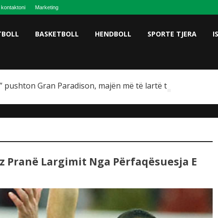
 kontaktoni
Marketing
TBOLL
BASKETBOLL
HENDBOLL
SPORTE TJERA
I
 pushton Gran Paradison, majën më të lartë të Italisë
az Pranë Largimit Nga Përfaqësuesja E