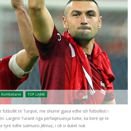
Kombëtaret
TOP LAJME
 futbollit të Turqisë, me shumë gjasa edhe ish futbollisti i
irën. Largimi Turanit nga përfaqësuesja turke, ka bërë që të
 tyre edhe sulmuesi Jillmaz, i cili si duket nuk