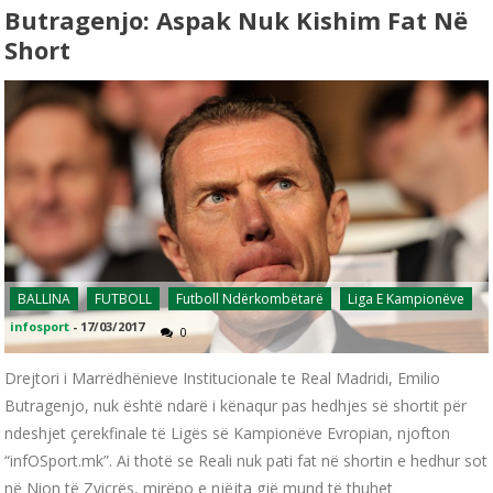
Butragenjo: Aspak Nuk Kishim Fat Në
Short
BALLINA
FUTBOLL
Futboll Ndërkombëtarë
Liga E Kampionëve
infosport
-
17/03/2017
0
Drejtori i Marrëdhënieve Institucionale te Real Madridi, Emilio
Butragenjo, nuk është ndarë i kënaqur pas hedhjes së shortit për
ndeshjet çerekfinale të Ligës së Kampionëve Evropian, njofton
“infOSport.mk”. Ai thotë se Reali nuk pati fat në shortin e hedhur sot
në Nion të Zvicrës, mirëpo e njëjta gjë mund të thuhet