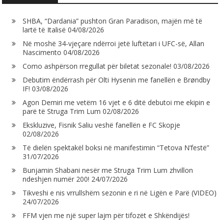
SHBA, “Dardania” pushton Gran Paradison, majën më të
lartë të Italisë
04/08/2026
Në moshë 34-vjeçare ndërroi jetë luftëtari i UFC-së, Allan
Nascimento
04/08/2026
Como ashpërson rregullat për biletat sezonale!
03/08/2026
Debutim ëndërrash për Olti Hysenin me fanellën e Brøndby
IF!
03/08/2026
Agon Demiri me vetëm 16 vjet e 6 ditë debutoi me ekipin e
parë të Struga Trim Lum
02/08/2026
Ekskluzive, Fisnik Saliu veshë fanellën e FC Skopje
02/08/2026
Të dielën spektakël boksi në manifestimin “Tetova N’festë”
31/07/2026
Bunjamin Shabani nesër me Struga Trim Lum zhvillon
ndeshjen numër 200!
24/07/2026
Tikveshi e nis vrrullshëm sezonin e ri në Ligën e Parë (VIDEO)
24/07/2026
FFM vjen me një super lajm për tifozët e Shkëndijës!