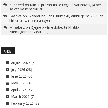
eksperti
on
Muçi u prezantua te Legia e Varshavës, ja për
sa vite ka nënshkruar
Bradva
on
Skandali në Paris, Kultesku, arbitri që në 2008-ën
kishte tentuar vetëvrasjen!
Mmabeg
on
Gjejnë pikën e dobët të Khabib
Nurmagomedov (VIDEO)
ARKIVI
August 2026
(6)
July 2026
(28)
June 2026
(60)
May 2026
(46)
April 2026
(67)
March 2026
(74)
February 2026
(32)