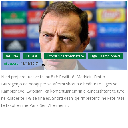
BALLINA
FUTBOLL
Futboll Ndërkombëtarë
Liga E Kampionëve
infosport
-
11/12/2017
0
Njëri prej drejtuesve të lartë të Realit të Madridit, Emilio
Butragenjo që ndoqi për së afërmi shortin e hedhur të Ligës së
Kampionëve Evropian, ka komentuar emrin e kundërshtarit të tyre
në kuadër të 1/8 së finales. Shorti deshi që “mbretërit” në këtë fazë
të takohen me Paris Sen Zhermenin,