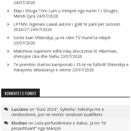
24/07/2026
Ekipi i Struga Trim Lum u mirëprit nga numri 1 i Strugës,
Mendi Qyra
24/07/2026
LPFMV, nigeriani Lawal autorë i golit të parë për sezonin
2026/27
24/07/2026
Sonte luan Shkëndija, ja në cilën TV mund ta ndiqni!
23/07/2026
Malisheva superiore edhe ndaj skocezëve të Hibernian,
shënojnë Uka dhe Nafiu
23/07/2026
Të premtën starton kampionati i 35-të në futboll! Shkëndija e
Haraçinës debutuesja e vetme
23/07/2026
KOMENTET E FUNDIT
Luciano
on
“Euro 2024”, Sylvinho: Ndeshja më e
rëndësishme, por në nëntor vendoset kualifikimi
Klodian
on
Lista përfundimtare e Italisë, ja tre “të
përjashtuarit” nga Mançini