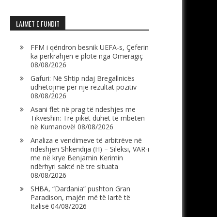
LAJMET E FUNDIT
FFM i qëndron besnik UEFA-s, Çeferin
ka përkrahjen e plotë nga Omeragiç
08/08/2026
Gafuri: Në Shtip ndaj Bregallnicës
udhëtojmë për një rezultat pozitiv
08/08/2026
Asani flet në prag të ndeshjes me
Tikveshin: Tre pikët duhet të mbeten
në Kumanovë!
08/08/2026
Analiza e vendimeve të arbitrëve në
ndeshjen Shkëndija (H) – Sileksi, VAR-i
me në krye Benjamin Kerimin
ndërhyri saktë në tre situata
08/08/2026
SHBA, “Dardania” pushton Gran
Paradison, majën më të lartë të
Italisë
04/08/2026