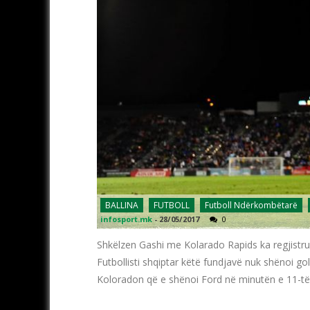
BALLINA
FUTBOLL
Futboll Ndërkombëtarë
infosport.mk
-
28/05/2017
0
Shkëlzen Gashi me Kolarado Rapids ka regjistrua
Futbollisti shqiptar këtë fundjavë nuk shënoi go
Koloradon që e shënoi Ford në minutën e 11-të 