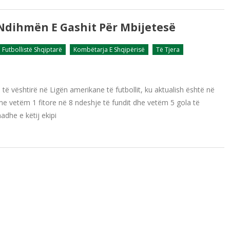
 Ndihmën E Gashit Për Mbijetesë
Futbollistë Shqiptarë
Kombëtarja E Shqipërisë
Të Tjera
të vështirë në Ligën amerikane të futbollit, ku aktualish është në
me vetëm 1 fitore në 8 ndeshje të fundit dhe vetëm 5 gola të
dhe e këtij ekipi