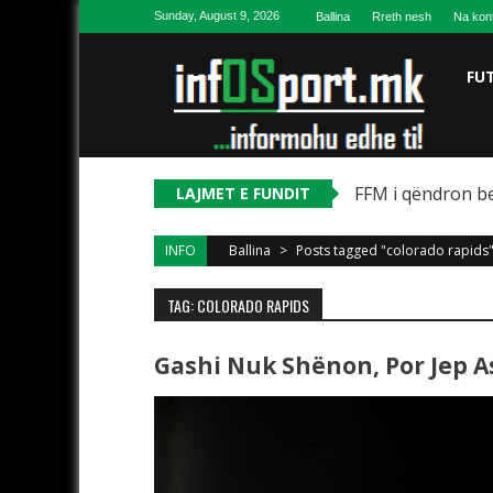
Skip to content
Sunday, August 9, 2026
Ballina
Rreth nesh
Na kon
FU
FFM i qëndron be
LAJMET E FUNDIT
INFO
Ballina
>
Posts tagged "colorado rapids
TAG: COLORADO RAPIDS
Gashi Nuk Shënon, Por Jep As