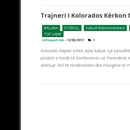
Trajneri I Kolorados Kërkon
BALLINA
FUTBOLL
Futboll Ndërkombëtarë
TOP LAJME
infosport.mk
-
12/05/2017
0
Kolorado Rapids është duke kaluar një periudhë 
pozitën e fundit të Konferencës së Perendimit 
shënuar. Rol të rëndësishëm dhe mungesë të ma