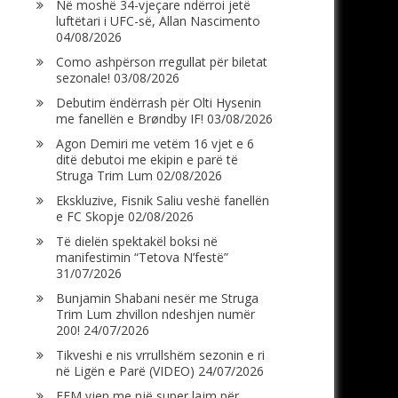
Në moshë 34-vjeçare ndërroi jetë
luftëtari i UFC-së, Allan Nascimento
04/08/2026
Como ashpërson rregullat për biletat
sezonale!
03/08/2026
Debutim ëndërrash për Olti Hysenin
me fanellën e Brøndby IF!
03/08/2026
Agon Demiri me vetëm 16 vjet e 6
ditë debutoi me ekipin e parë të
Struga Trim Lum
02/08/2026
Ekskluzive, Fisnik Saliu veshë fanellën
e FC Skopje
02/08/2026
Të dielën spektakël boksi në
manifestimin “Tetova N’festë”
31/07/2026
Bunjamin Shabani nesër me Struga
Trim Lum zhvillon ndeshjen numër
200!
24/07/2026
Tikveshi e nis vrrullshëm sezonin e ri
në Ligën e Parë (VIDEO)
24/07/2026
FFM vjen me një super lajm për