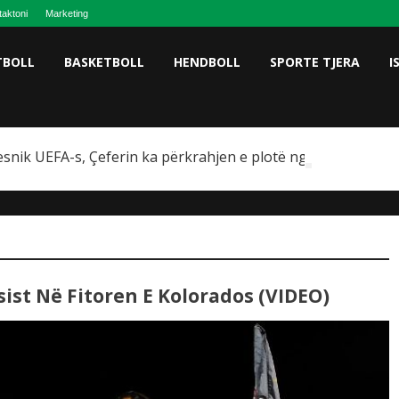
taktoni
Marketing
TBOLL
BASKETBOLL
HENDBOLL
SPORTE TJERA
I
snik UEFA-s, Çeferin ka përkrahjen e plotë nga Omeragiç
"
ist Në Fitoren E Kolorados (VIDEO)