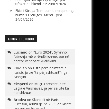
tifozët e Shkëndijës!
24/07/2026
Ekipi i Struga Trim Lum u mirëprit nga
numri 1 i Strugës, Mendi Qyra
24/07/2026
KOMENTET E FUNDIT
Luciano
on
“Euro 2024”, Sylvinho:
Ndeshja më e rëndësishme, por në
nëntor vendoset kualifikimi
Klodian
on
Lista përfundimtare e
Italisë, ja tre “të përjashtuarit” nga
Mançini
eksperti
on
Muçi u prezantua te
Legia e Varshavës, ja për sa vite ka
nënshkruar
Bradva
on
Skandali në Paris,
Kultesku, arbitri që në 2008-ën kishte
tentuar vetëvrasjen!