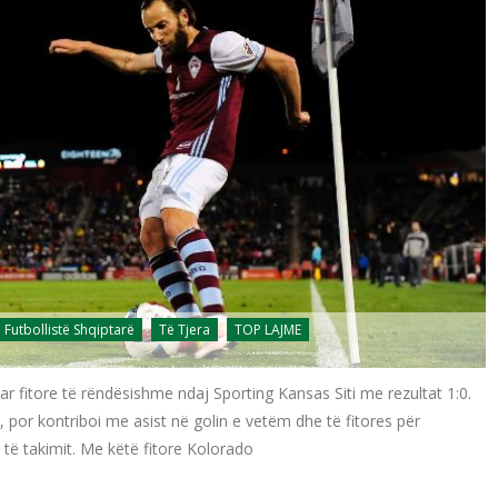
Futbollistë Shqiptarë
Të Tjera
TOP LAJME
r fitore të rëndësishme ndaj Sporting Kansas Siti me rezultat 1:0.
l, por kontriboi me asist në golin e vetëm dhe të fitores për
të takimit. Me këtë fitore Kolorado