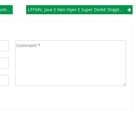
e Rusta
LPFMV, Java 5 Nën Hijen E Super Derbit Shqiptarë, FC Shkupi-Shkëndija