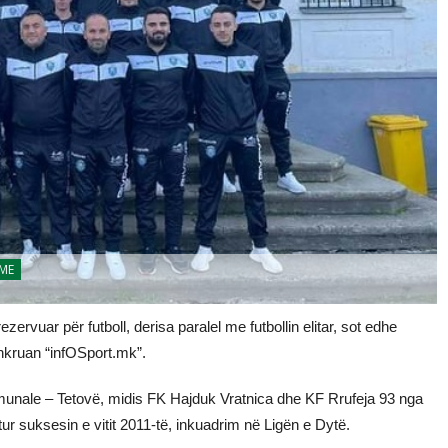
JME
ezervuar për futboll, derisa paralel me futbollin elitar, sot edhe
shkruan “infOSport.mk”.
munale – Tetovë, midis FK Hajduk Vratnica dhe KF Rrufeja 93 nga
itur suksesin e vitit 2011-të, inkuadrim në Ligën e Dytë.