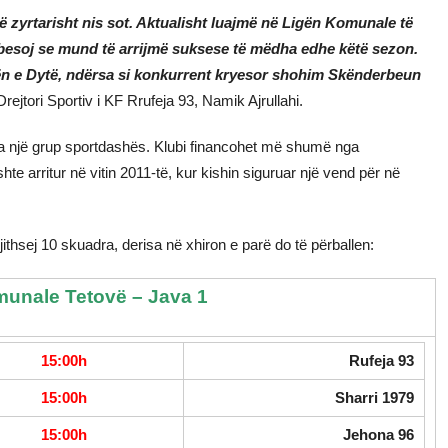
ë zyrtarisht nis sot. Aktualisht luajmë në Ligën Komunale të
besoj se mund të arrijmë suksese të mëdha edhe këtë sezon.
ën e Dytë, ndërsa si konkurrent kryesor shohim Skënderbeun
ejtori Sportiv i KF Rrufeja 93, Namik Ajrullahi.
ga një grup sportdashës. Klubi financohet më shumë nga
e arritur në vitin 2011-të, kur kishin siguruar një vend për në
thsej 10 skuadra, derisa në xhiron e parë do të përballen:
unale Tetovë – Java 1
15:00h
Rufeja 93
15:00h
Sharri 1979
15:00h
Jehona 96