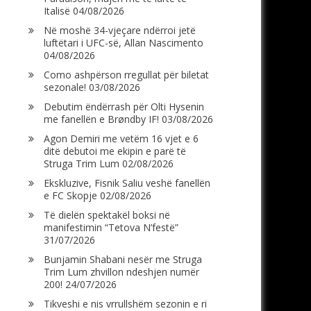
Italisë
04/08/2026
Në moshë 34-vjeçare ndërroi jetë
luftëtari i UFC-së, Allan Nascimento
04/08/2026
Como ashpërson rregullat për biletat
sezonale!
03/08/2026
Debutim ëndërrash për Olti Hysenin
me fanellën e Brøndby IF!
03/08/2026
Agon Demiri me vetëm 16 vjet e 6
ditë debutoi me ekipin e parë të
Struga Trim Lum
02/08/2026
Ekskluzive, Fisnik Saliu veshë fanellën
e FC Skopje
02/08/2026
Të dielën spektakël boksi në
manifestimin “Tetova N’festë”
31/07/2026
Bunjamin Shabani nesër me Struga
Trim Lum zhvillon ndeshjen numër
200!
24/07/2026
Tikveshi e nis vrrullshëm sezonin e ri