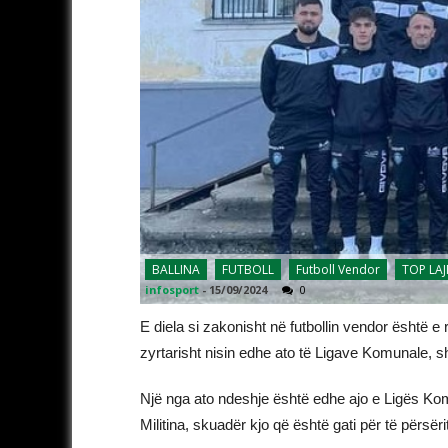
BALLINA
FUTBOLL
Futboll Vendor
TOP LA
infosport
-
15/09/2024
0
E diela si zakonisht në futbollin vendor është e r
zyrtarisht nisin edhe ato të Ligave Komunale, 
Një nga ato ndeshje është edhe ajo e Ligës Ko
Militina, skuadër kjo që është gati për të përsër