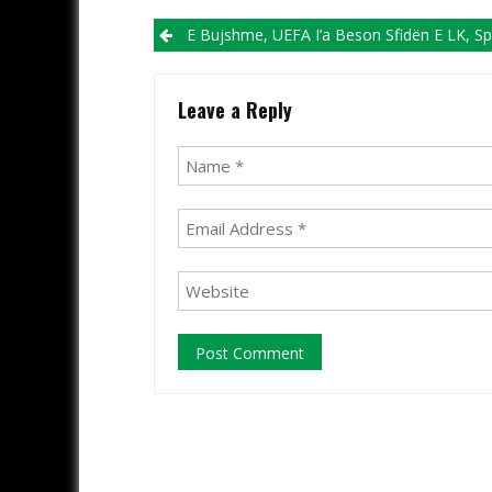
Post navigation
E Bujshme, UEFA I’a Beson Sfidën E LK, Sporting-Real Madrid Arbtres Shqiptare, Emanuel
Leave a Reply