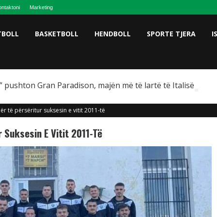
ntaktoni
Marketing
TBOLL
BASKETBOLL
HENDBOLL
SPORTE TJERA
I
 pushton Gran Paradison, majën më të lartë të Italisë
ër të përsëritur suksesin e vitit 2011-të
 Suksesin E Vitit 2011-Të