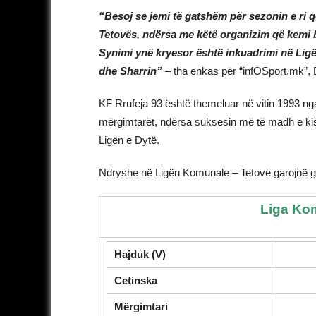
“Besoj se jemi të gatshëm për sezonin e ri q
Tetovës, ndërsa me këtë organizim që kemi 
Synimi ynë kryesor është inkuadrimi në Lig
dhe Sharrin”
– tha enkas për “infOSport.mk”, Dr
KF Rrufeja 93 është themeluar në vitin 1993 n
mërgimtarët, ndërsa suksesin më të madh e kisht
Ligën e Dytë.
Ndryshe në Ligën Komunale – Tetovë garojnë gji
Liga Kom
Hajduk (V)
Cetinska
Mërgimtari