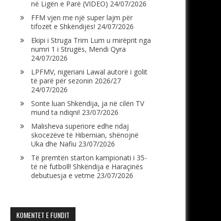
në Ligën e Parë (VIDEO)
24/07/2026
FFM vjen me një super lajm për
tifozët e Shkëndijës!
24/07/2026
Ekipi i Struga Trim Lum u mirëprit nga
numri 1 i Strugës, Mendi Qyra
24/07/2026
LPFMV, nigeriani Lawal autorë i golit
të parë për sezonin 2026/27
24/07/2026
Sonte luan Shkëndija, ja në cilën TV
mund ta ndiqni!
23/07/2026
Malisheva superiore edhe ndaj
skocezëve të Hibernian, shënojnë
Uka dhe Nafiu
23/07/2026
Të premtën starton kampionati i 35-
të në futboll! Shkëndija e Haraçinës
debutuesja e vetme
23/07/2026
KOMENTET E FUNDIT