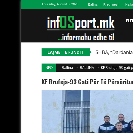
Skip to content
Thursday, August 6, 2026
Ballina
Rreth nesh
Na ko
FU
SHBA, “Dardania”
LAJMET E FUNDIT
INFO
Ballina
>
BALLINA
>
KF Rrufeja-93 gati p
KF Rrufeja-93 Gati Për Të Përsëritur