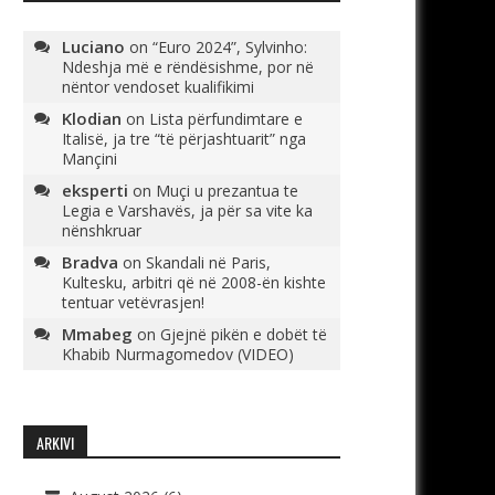
Luciano
on
“Euro 2024”, Sylvinho:
Ndeshja më e rëndësishme, por në
nëntor vendoset kualifikimi
Klodian
on
Lista përfundimtare e
Italisë, ja tre “të përjashtuarit” nga
Mançini
eksperti
on
Muçi u prezantua te
Legia e Varshavës, ja për sa vite ka
nënshkruar
Bradva
on
Skandali në Paris,
Kultesku, arbitri që në 2008-ën kishte
tentuar vetëvrasjen!
Mmabeg
on
Gjejnë pikën e dobët të
Khabib Nurmagomedov (VIDEO)
ARKIVI