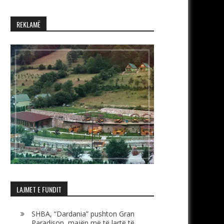
REKLAMË
LAJMET E FUNDIT
SHBA, “Dardania” pushton Gran
Paradison, majën më të lartë të