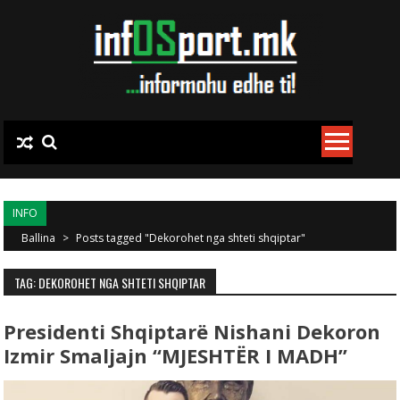
Skip to content
INFO
Ballina
>
Posts tagged "Dekorohet nga shteti shqiptar"
TAG: DEKOROHET NGA SHTETI SHQIPTAR
Presidenti Shqiptarë Nishani Dekoron
Izmir Smaljajn “MJESHTËR I MADH”