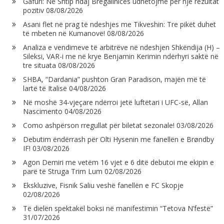
Gafuri: Në Shtip ndaj Bregallnicës udhëtojmë për një rezultat
pozitiv
08/08/2026
Asani flet në prag të ndeshjes me Tikveshin: Tre pikët duhet
të mbeten në Kumanovë!
08/08/2026
Analiza e vendimeve të arbitrëve në ndeshjen Shkëndija (H) –
Sileksi, VAR-i me në krye Benjamin Kerimin ndërhyri saktë në
tre situata
08/08/2026
SHBA, “Dardania” pushton Gran Paradison, majën më të
lartë të Italisë
04/08/2026
Në moshë 34-vjeçare ndërroi jetë luftëtari i UFC-së, Allan
Nascimento
04/08/2026
Como ashpërson rregullat për biletat sezonale!
03/08/2026
Debutim ëndërrash për Olti Hysenin me fanellën e Brøndby
IF!
03/08/2026
Agon Demiri me vetëm 16 vjet e 6 ditë debutoi me ekipin e
parë të Struga Trim Lum
02/08/2026
Ekskluzive, Fisnik Saliu veshë fanellën e FC Skopje
02/08/2026
Të dielën spektakël boksi në manifestimin “Tetova N’festë”
31/07/2026