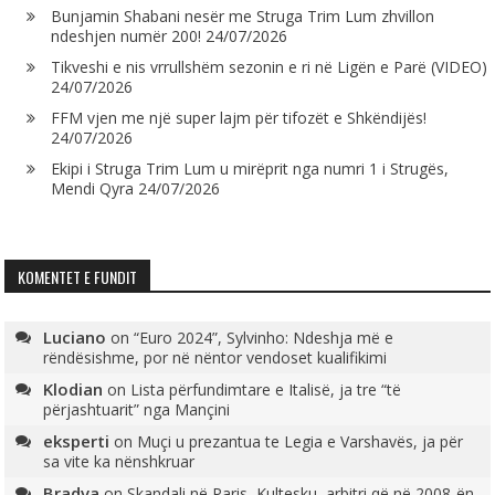
Bunjamin Shabani nesër me Struga Trim Lum zhvillon
ndeshjen numër 200!
24/07/2026
Tikveshi e nis vrrullshëm sezonin e ri në Ligën e Parë (VIDEO)
24/07/2026
FFM vjen me një super lajm për tifozët e Shkëndijës!
24/07/2026
Ekipi i Struga Trim Lum u mirëprit nga numri 1 i Strugës,
Mendi Qyra
24/07/2026
KOMENTET E FUNDIT
Luciano
on
“Euro 2024”, Sylvinho: Ndeshja më e
rëndësishme, por në nëntor vendoset kualifikimi
Klodian
on
Lista përfundimtare e Italisë, ja tre “të
përjashtuarit” nga Mançini
eksperti
on
Muçi u prezantua te Legia e Varshavës, ja për
sa vite ka nënshkruar
Bradva
on
Skandali në Paris, Kultesku, arbitri që në 2008-ën