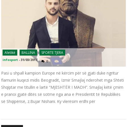
Aletikë
BALLINA
SPORTE TJERA
infosport
-
31/03/2017
0
Pasi u shpall kampion Europe në kërcim për së gjati duke ngritur
flamurin kuqezi midis Beogradit, Izmir Smajlaj nderohet mga Shteti
Shqiptar me titullin e lartë “MJESHTËR I MADH”. Smajlaj këtë çmim
e pranoi gjatë ditës së sotme nga ana e Presidentit të Republikës
së Shqipërisë, z.Bujar Nishani. Ky vlerësim erdhi për