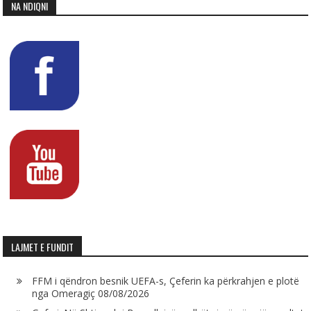
NA NDIQNI
LAJMET E FUNDIT
FFM i qëndron besnik UEFA-s, Çeferin ka përkrahjen e plotë
nga Omeragiç
08/08/2026