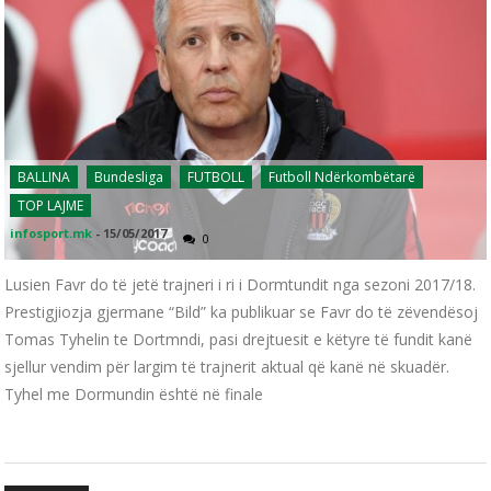
BALLINA
Bundesliga
FUTBOLL
Futboll Ndërkombëtarë
TOP LAJME
infosport.mk
-
15/05/2017
0
Lusien Favr do të jetë trajneri i ri i Dormtundit nga sezoni 2017/18.
Prestigjiozja gjermane “Bild” ka publikuar se Favr do të zëvendësoj
Tomas Tyhelin te Dortmndi, pasi drejtuesit e këtyre të fundit kanë
sjellur vendim për largim të trajnerit aktual që kanë në skuadër.
Tyhel me Dormundin është në finale