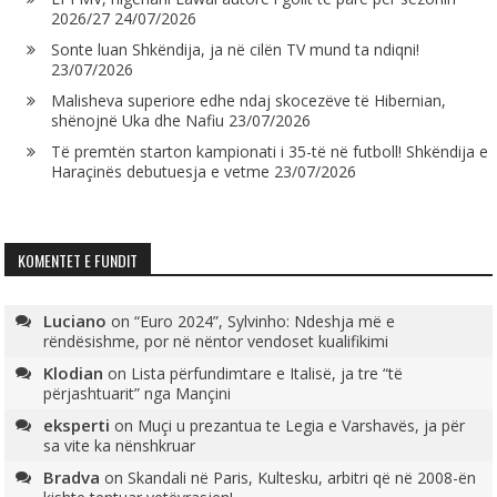
2026/27
24/07/2026
Sonte luan Shkëndija, ja në cilën TV mund ta ndiqni!
23/07/2026
Malisheva superiore edhe ndaj skocezëve të Hibernian,
shënojnë Uka dhe Nafiu
23/07/2026
Të premtën starton kampionati i 35-të në futboll! Shkëndija e
Haraçinës debutuesja e vetme
23/07/2026
KOMENTET E FUNDIT
Luciano
on
“Euro 2024”, Sylvinho: Ndeshja më e
rëndësishme, por në nëntor vendoset kualifikimi
Klodian
on
Lista përfundimtare e Italisë, ja tre “të
përjashtuarit” nga Mançini
eksperti
on
Muçi u prezantua te Legia e Varshavës, ja për
sa vite ka nënshkruar
Bradva
on
Skandali në Paris, Kultesku, arbitri që në 2008-ën