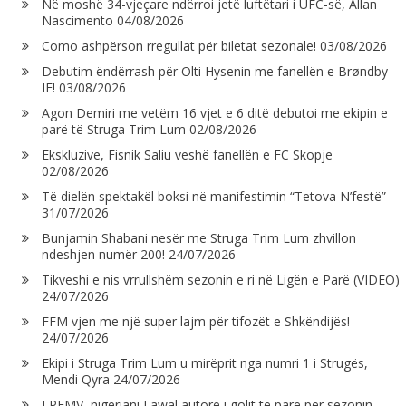
Në moshë 34-vjeçare ndërroi jetë luftëtari i UFC-së, Allan
Nascimento
04/08/2026
Como ashpërson rregullat për biletat sezonale!
03/08/2026
Debutim ëndërrash për Olti Hysenin me fanellën e Brøndby
IF!
03/08/2026
Agon Demiri me vetëm 16 vjet e 6 ditë debutoi me ekipin e
parë të Struga Trim Lum
02/08/2026
Ekskluzive, Fisnik Saliu veshë fanellën e FC Skopje
02/08/2026
Të dielën spektakël boksi në manifestimin “Tetova N’festë”
31/07/2026
Bunjamin Shabani nesër me Struga Trim Lum zhvillon
ndeshjen numër 200!
24/07/2026
Tikveshi e nis vrrullshëm sezonin e ri në Ligën e Parë (VIDEO)
24/07/2026
FFM vjen me një super lajm për tifozët e Shkëndijës!
24/07/2026
Ekipi i Struga Trim Lum u mirëprit nga numri 1 i Strugës,
Mendi Qyra
24/07/2026
LPFMV, nigeriani Lawal autorë i golit të parë për sezonin