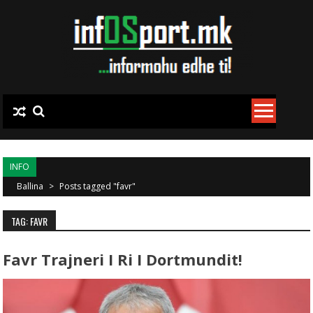
Skip to content
INFO
Ballina
>
Posts tagged "favr"
TAG: FAVR
Favr Trajneri I Ri I Dortmundit!