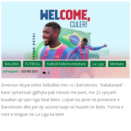
BALLINA
FUTBOLL
Futboll Ndërkombëtarë
La Liga
Merkato
infosport
-
02/06/2021
0
Emerson Royal është futbollisti më i ri i Barcelonës. “Katalunasit”
kanë zyrtarizuar gjithçka pak minuta më parë, me 22 vjeçarin
brazilian që vjen nga Real Betis. Lojtari ka qenë në pronësinë e
Barcelonës dhe për dy sezone luajti në huazim te Betis. Forma e
mirë e treguar në La Liga ka bërë