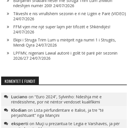
Bunjamin Shabani nesër me Struga Trim Lum zhvillon
ndeshjen numër 200!
24/07/2026
Tikveshi e nis vrrullshëm sezonin e ri në Ligën e Parë (VIDEO)
24/07/2026
FFM vjen me një super lajm për tifozët e Shkëndijës!
24/07/2026
Ekipi i Struga Trim Lum u mirëprit nga numri 1 i Strugës,
Mendi Qyra
24/07/2026
LPFMV, nigeriani Lawal autorë i golit të parë për sezonin
2026/27
24/07/2026
KOMENTET E FUNDIT
Luciano
on
“Euro 2024”, Sylvinho: Ndeshja më e
rëndësishme, por në nëntor vendoset kualifikimi
Klodian
on
Lista përfundimtare e Italisë, ja tre “të
përjashtuarit” nga Mançini
eksperti
on
Muçi u prezantua te Legia e Varshavës, ja për