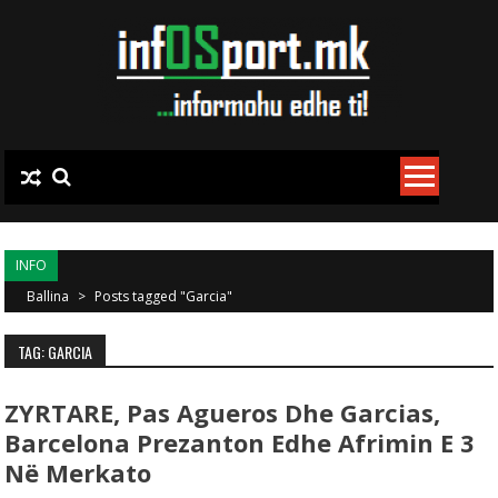
Skip to content
INFO
Ballina
>
Posts tagged "Garcia"
TAG: GARCIA
ZYRTARE, Pas Agueros Dhe Garcias,
Barcelona Prezanton Edhe Afrimin E 3
Në Merkato