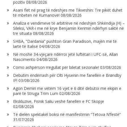
pozitiv
08/08/2026
Asani flet në prag të ndeshjes me Tikveshin: Tre pikët duhet
të mbeten në Kumanovë!
08/08/2026
Analiza e vendimeve të arbitrëve në ndeshjen Shkëndija (H) –
Sileksi, VAR-i me në krye Benjamin Kerimin ndërhyri saktë në
tre situata
08/08/2026
SHBA, “Dardania” pushton Gran Paradison, majën më të
lartë të Italisë
04/08/2026
Në moshë 34-vjeçare ndërroi jetë luftëtari i UFC-së, Allan
Nascimento
04/08/2026
Como ashpërson rregullat për biletat sezonale!
03/08/2026
Debutim ëndërrash për Olti Hysenin me fanellën e Brøndby
IF!
03/08/2026
Agon Demiri me vetëm 16 vjet e 6 ditë debutoi me ekipin e
parë të Struga Trim Lum
02/08/2026
Ekskluzive, Fisnik Saliu veshë fanellën e FC Skopje
02/08/2026
Të dielën spektakël boksi në manifestimin “Tetova N’festë”
31/07/2026