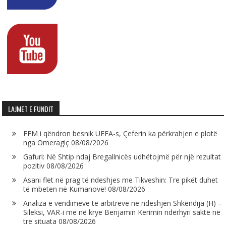
LAJMET E FUNDIT
FFM i qëndron besnik UEFA-s, Çeferin ka përkrahjen e plotë
nga Omeragiç
08/08/2026
Gafuri: Në Shtip ndaj Bregallnicës udhëtojmë për një rezultat
pozitiv
08/08/2026
Asani flet në prag të ndeshjes me Tikveshin: Tre pikët duhet
të mbeten në Kumanovë!
08/08/2026
Analiza e vendimeve të arbitrëve në ndeshjen Shkëndija (H) –
Sileksi, VAR-i me në krye Benjamin Kerimin ndërhyri saktë në
tre situata
08/08/2026