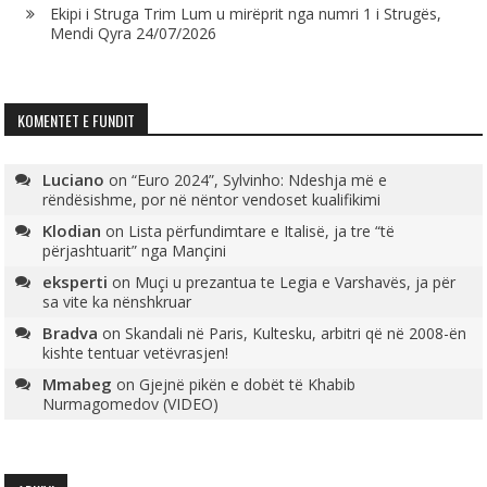
Ekipi i Struga Trim Lum u mirëprit nga numri 1 i Strugës,
Mendi Qyra
24/07/2026
KOMENTET E FUNDIT
Luciano
on
“Euro 2024”, Sylvinho: Ndeshja më e
rëndësishme, por në nëntor vendoset kualifikimi
Klodian
on
Lista përfundimtare e Italisë, ja tre “të
përjashtuarit” nga Mançini
eksperti
on
Muçi u prezantua te Legia e Varshavës, ja për
sa vite ka nënshkruar
Bradva
on
Skandali në Paris, Kultesku, arbitri që në 2008-ën
kishte tentuar vetëvrasjen!
Mmabeg
on
Gjejnë pikën e dobët të Khabib
Nurmagomedov (VIDEO)