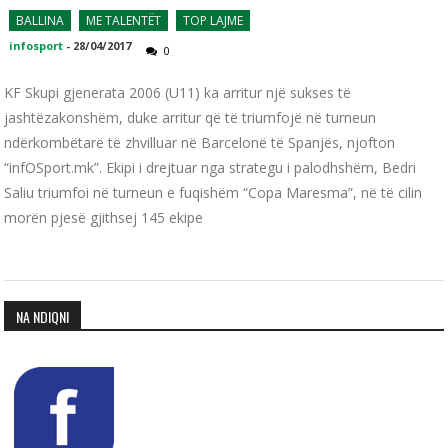
BALLINA
ME TALENTËT
TOP LAJME
infosport
-
28/04/2017
0
KF Skupi gjenerata 2006 (U11) ka arritur një sukses të
jashtëzakonshëm, duke arritur që të triumfojë në turneun
ndërkombëtarë të zhvilluar në Barcelonë të Spanjës, njofton
“infOSport.mk”. Ekipi i drejtuar nga strategu i palodhshëm, Bedri
Saliu triumfoi në turneun e fuqishëm “Copa Maresma”, në të cilin
morën pjesë gjithsej 145 ekipe
NA NDIQNI