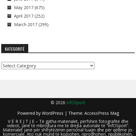
May 2017
(675)
April 2017
(252)
March 2017
(299)
KATEGORITË
Kategoritë
© 2026
infOSport
Powered by
WordPress
| Theme:
AccessPress Mag
V Ë R E J T J E – Të gjitha materialet, përfshirë fotografitë dhe
videot, janë të mbrojtura me të drejta autoriale të “infOSport”.
Materialet janë për shfrytëzimin personal tuajin dhe për qëllime jo-
komerciale. Ato nuk mund të kopjohen, riprodhohen, ripublikohen,