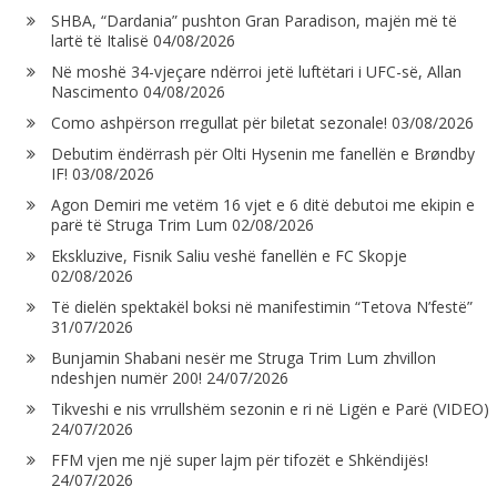
SHBA, “Dardania” pushton Gran Paradison, majën më të
lartë të Italisë
04/08/2026
Në moshë 34-vjeçare ndërroi jetë luftëtari i UFC-së, Allan
Nascimento
04/08/2026
Como ashpërson rregullat për biletat sezonale!
03/08/2026
Debutim ëndërrash për Olti Hysenin me fanellën e Brøndby
IF!
03/08/2026
Agon Demiri me vetëm 16 vjet e 6 ditë debutoi me ekipin e
parë të Struga Trim Lum
02/08/2026
Ekskluzive, Fisnik Saliu veshë fanellën e FC Skopje
02/08/2026
Të dielën spektakël boksi në manifestimin “Tetova N’festë”
31/07/2026
Bunjamin Shabani nesër me Struga Trim Lum zhvillon
ndeshjen numër 200!
24/07/2026
Tikveshi e nis vrrullshëm sezonin e ri në Ligën e Parë (VIDEO)
24/07/2026
FFM vjen me një super lajm për tifozët e Shkëndijës!
24/07/2026