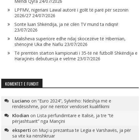
Mendi Qyra
24/07/2026
LPFMV, nigeriani Lawal autorë i golit të parë për sezonin
2026/27
24/07/2026
Sonte luan Shkëndija, ja në cilën TV mund ta ndiqni!
23/07/2026
Malisheva superiore edhe ndaj skocezëve të Hibernian,
shënojnë Uka dhe Nafiu
23/07/2026
Të premtën starton kampionati i 35-të në futboll! Shkëndija e
Haraçinës debutuesja e vetme
23/07/2026
KOMENTET E FUNDIT
Luciano
on
“Euro 2024”, Sylvinho: Ndeshja më e
rëndësishme, por në nëntor vendoset kualifikimi
Klodian
on
Lista përfundimtare e Italisë, ja tre “të
përjashtuarit” nga Mançini
eksperti
on
Muçi u prezantua te Legia e Varshavës, ja për
sa vite ka nënshkruar