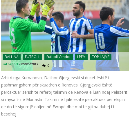
BALLINA
FUTBOLL
Futboll Vendor
LPFM
TOP LAJME
infosport
-
05/05/2017
0
Arbitri nga Kumanova, Dalibor Gjorgjevski si duket është i
pashmangshëm për skuadrën e Renovës. Gjorgjevski është
përcaktuar sërish të referoj takimin që Renova e luan ndaj Pelisterit
si mysafir në Manastir. Takimi në fjalë është përcaktues për ekipin
që do të sigurojë daljen në Evropë dhe mbi të gjitha duhej t’i
besohej