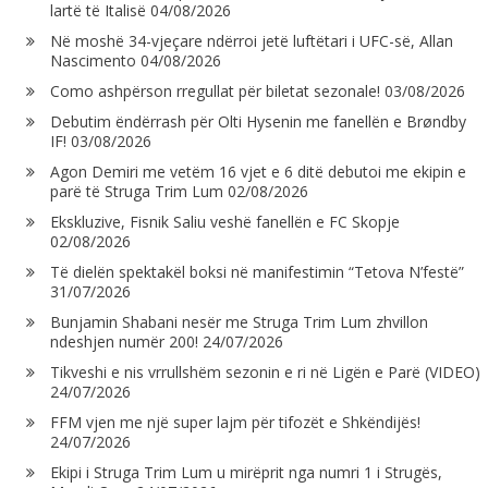
lartë të Italisë
04/08/2026
Në moshë 34-vjeçare ndërroi jetë luftëtari i UFC-së, Allan
Nascimento
04/08/2026
Como ashpërson rregullat për biletat sezonale!
03/08/2026
Debutim ëndërrash për Olti Hysenin me fanellën e Brøndby
IF!
03/08/2026
Agon Demiri me vetëm 16 vjet e 6 ditë debutoi me ekipin e
parë të Struga Trim Lum
02/08/2026
Ekskluzive, Fisnik Saliu veshë fanellën e FC Skopje
02/08/2026
Të dielën spektakël boksi në manifestimin “Tetova N’festë”
31/07/2026
Bunjamin Shabani nesër me Struga Trim Lum zhvillon
ndeshjen numër 200!
24/07/2026
Tikveshi e nis vrrullshëm sezonin e ri në Ligën e Parë (VIDEO)
24/07/2026
FFM vjen me një super lajm për tifozët e Shkëndijës!
24/07/2026
Ekipi i Struga Trim Lum u mirëprit nga numri 1 i Strugës,