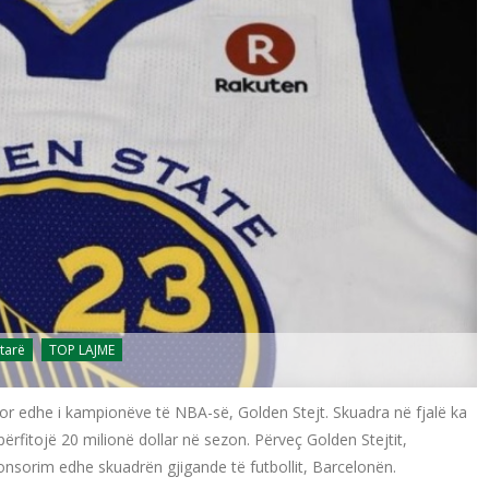
tarë
TOP LAJME
r edhe i kampionëve të NBA-së, Golden Stejt. Skuadra në fjalë ka
përfitojë 20 milionë dollar në sezon. Përveç Golden Stejtit,
onsorim edhe skuadrën gjigande të futbollit, Barcelonën.