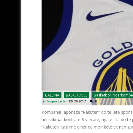
BALLINA
BASKETBOLL
Basketboll Ndërkombë
infosport.mk
-
12/09/2017
0
Kompania japoneze “Rakuten” do të jetë sponso
nënshkruar kontratë 3 vjeçare, nga e cila do të 
“Rakuten” tashmë dihet që mori këtë vit nën sp