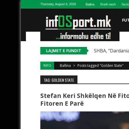
Skip to content
Thursday, August 6, 2026
Ballina
Rreth nesh
Na ko
FU
SHBA, “Dardania
LAJMET E FUNDIT
INFO
Ballina
>
Posts tagged "Golden State"
TAG: GOLDEN STATE
Stefan Keri Shkëlqen Në Fito
Fitoren E Parë