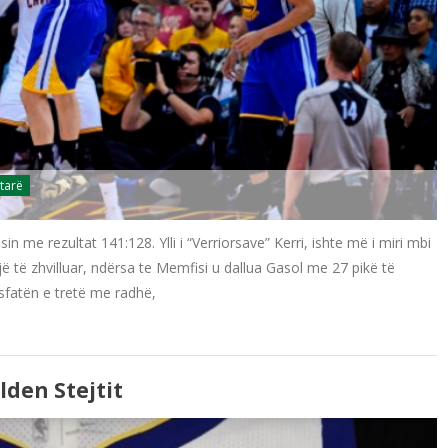
tarë
n me rezultat 141:128. Ylli i “Verriorsave” Kerri, ishte më i miri mbi
ë të zhvilluar, ndërsa te Memfisi u dallua Gasol me 27 pikë të
isfatën e tretë me radhë,
lden Stejtit