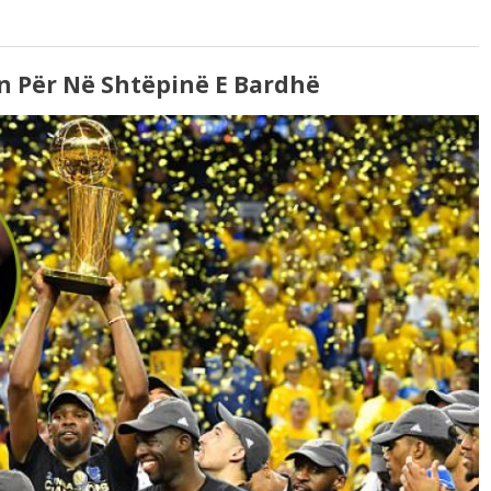
ën Për Në Shtëpinë E Bardhë