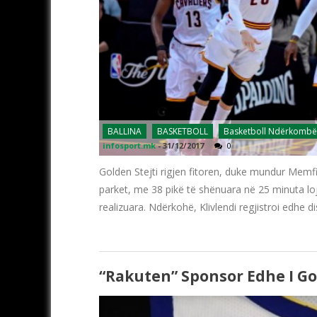
BALLINA
BASKETBOLL
Basketboll Ndërkombë
infosport.mk
-
31/12/2017
0
Golden Stejti rigjen fitoren, duke mundur Memfisi
parket, me 38 pikë të shënuara në 25 minuta loj
realizuara. Ndërkohë, Klivlendi regjistroi edhe d
“Rakuten” Sponsor Edhe I Go