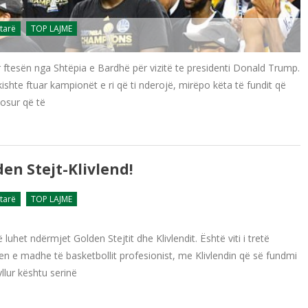
tarë
TOP LAJME
r ftesën nga Shtëpia e Bardhë për vizitë te presidenti Donald Trump.
shte ftuar kampionët e ri që ti nderojë, mirëpo këta të fundit që
dosur që të
en Stejt-Klivlend!
tarë
TOP LAJME
uhet ndërmjet Golden Stejtit dhe Klivlendit. Është viti i tretë
len e madhe të basketbollit profesionist, me Klivlendin që së fundmi
lur kështu serinë