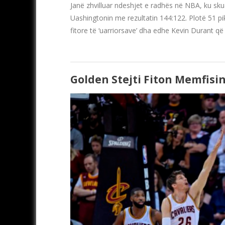
Janë zhvilluar ndeshjet e radhës në NBA, ku s
Uashingtonin me rezultatin 144:122. Plotë 51 pi
fitore të ‘uarriorsave’ dha edhe Kevin Durant q
Golden Stejti Fiton Memfisin