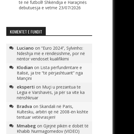
të në futboll! Shkëndija e Haraçinës
debutuesja e vetme
23/07/2026
KOMENTET E FUNDIT
Luciano
on
“Euro 2024”, Sylvinho:
Ndeshja më e rëndësishme, por në
nëntor vendoset kualifikimi
Klodian
on
Lista përfundimtare e
Italisë, ja tre “të përjashtuarit” nga
Mançini
eksperti
on
Muçi u prezantua te
Legia e Varshavës, ja për sa vite ka
nënshkruar
Bradva
on
Skandali në Paris,
Kultesku, arbitri që në 2008-ën kishte
tentuar vetëvrasjen!
Mmabeg
on
Gjejnë pikën e dobët të
Khabib Nurmagomedov (VIDEO)