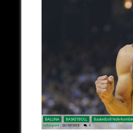
BALLINA
BASKETBOLL
Basketboll Ndërkombë
infosport
-
25/10/2018
0