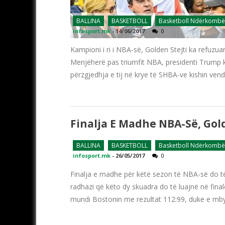
BALLINA
BASKETBOLL
Basketboll Ndërkombë
infosport.mk
-
14/06/2017
0
Kampioni i ri i NBA-së, Golden Stejti ka refuzua
Menjëherë pas triumfit NBA, presidenti Trump ki
përzgjedhja e tij në krye të SHBA-ve kishin ven
Finalja E Madhe NBA-Së, Gold
BALLINA
BASKETBOLL
Basketboll Ndërkombë
infosport.mk
-
26/05/2017
0
Finalja e madhe për këtë sezon të NBA-së do të l
radhazi që këto dy skuadra do të luajnë në fina
mundi Bostonin me rezultat 112:99, duke e mbyl