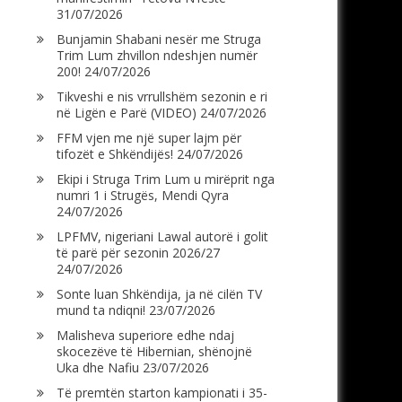
31/07/2026
Bunjamin Shabani nesër me Struga
Trim Lum zhvillon ndeshjen numër
200!
24/07/2026
Tikveshi e nis vrrullshëm sezonin e ri
në Ligën e Parë (VIDEO)
24/07/2026
FFM vjen me një super lajm për
tifozët e Shkëndijës!
24/07/2026
Ekipi i Struga Trim Lum u mirëprit nga
numri 1 i Strugës, Mendi Qyra
24/07/2026
LPFMV, nigeriani Lawal autorë i golit
të parë për sezonin 2026/27
24/07/2026
Sonte luan Shkëndija, ja në cilën TV
mund ta ndiqni!
23/07/2026
Malisheva superiore edhe ndaj
skocezëve të Hibernian, shënojnë
Uka dhe Nafiu
23/07/2026
Të premtën starton kampionati i 35-