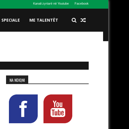
Kanali zyrtarë në Youtube
Facebook
S SPECIALE
ME TALENTËT
NA NDIQNI