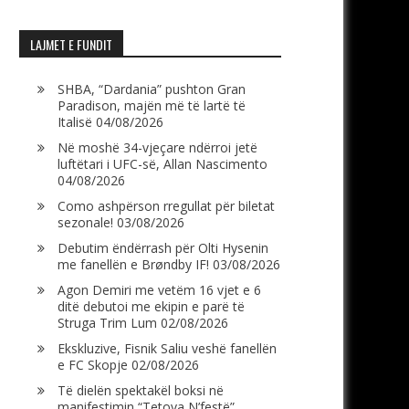
LAJMET E FUNDIT
SHBA, “Dardania” pushton Gran
Paradison, majën më të lartë të
Italisë
04/08/2026
Në moshë 34-vjeçare ndërroi jetë
luftëtari i UFC-së, Allan Nascimento
04/08/2026
Como ashpërson rregullat për biletat
sezonale!
03/08/2026
Debutim ëndërrash për Olti Hysenin
me fanellën e Brøndby IF!
03/08/2026
Agon Demiri me vetëm 16 vjet e 6
ditë debutoi me ekipin e parë të
Struga Trim Lum
02/08/2026
Ekskluzive, Fisnik Saliu veshë fanellën
e FC Skopje
02/08/2026
Të dielën spektakël boksi në
manifestimin “Tetova N’festë”