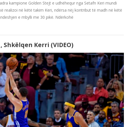
kuadra kampione Golden Stejt e udhëhequr nga Setafn Keri mundi
kë realizoi në këtë takim Keri, ndërsa nëj kontribut të madh në këtë
ë ndeshjen e mbylli me 30 pikë. Ndërkohë
, Shkëlqen Kerri (VIDEO)