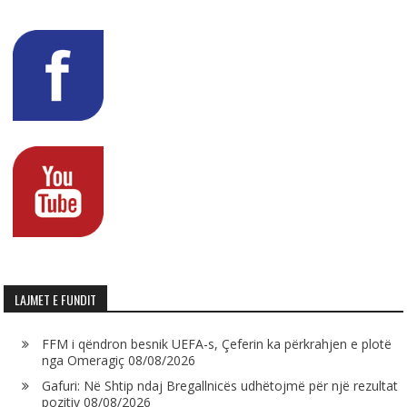
LAJMET E FUNDIT
FFM i qëndron besnik UEFA-s, Çeferin ka përkrahjen e plotë
nga Omeragiç
08/08/2026
Gafuri: Në Shtip ndaj Bregallnicës udhëtojmë për një rezultat
pozitiv
08/08/2026