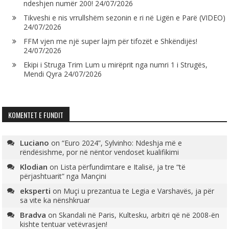
ndeshjen numër 200!
24/07/2026
Tikveshi e nis vrrullshëm sezonin e ri në Ligën e Parë (VIDEO)
24/07/2026
FFM vjen me një super lajm për tifozët e Shkëndijës!
24/07/2026
Ekipi i Struga Trim Lum u mirëprit nga numri 1 i Strugës,
Mendi Qyra
24/07/2026
KOMENTET E FUNDIT
Luciano
on
“Euro 2024”, Sylvinho: Ndeshja më e
rëndësishme, por në nëntor vendoset kualifikimi
Klodian
on
Lista përfundimtare e Italisë, ja tre “të
përjashtuarit” nga Mançini
eksperti
on
Muçi u prezantua te Legia e Varshavës, ja për
sa vite ka nënshkruar
Bradva
on
Skandali në Paris, Kultesku, arbitri që në 2008-ën
kishte tentuar vetëvrasjen!