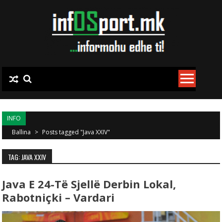
Skip to content
INFO
Ballina
>
Posts tagged "Java XXIV"
TAG: JAVA XXIV
Java E 24-Të Sjellë Derbin Lokal,
Rabotniçki – Vardari