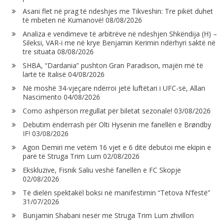
Asani flet në prag të ndeshjes me Tikveshin: Tre pikët duhet
të mbeten në Kumanovë!
08/08/2026
Analiza e vendimeve të arbitrëve në ndeshjen Shkëndija (H) –
Sileksi, VAR-i me në krye Benjamin Kerimin ndërhyri saktë në
tre situata
08/08/2026
SHBA, “Dardania” pushton Gran Paradison, majën më të
lartë të Italisë
04/08/2026
Në moshë 34-vjeçare ndërroi jetë luftëtari i UFC-së, Allan
Nascimento
04/08/2026
Como ashpërson rregullat për biletat sezonale!
03/08/2026
Debutim ëndërrash për Olti Hysenin me fanellën e Brøndby
IF!
03/08/2026
Agon Demiri me vetëm 16 vjet e 6 ditë debutoi me ekipin e
parë të Struga Trim Lum
02/08/2026
Ekskluzive, Fisnik Saliu veshë fanellën e FC Skopje
02/08/2026
Të dielën spektakël boksi në manifestimin “Tetova N’festë”
31/07/2026
Bunjamin Shabani nesër me Struga Trim Lum zhvillon