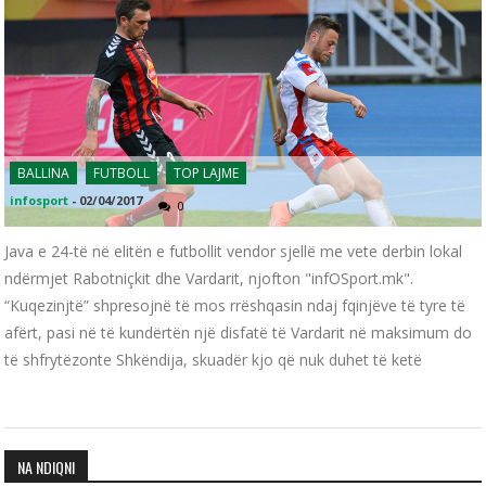
BALLINA
FUTBOLL
TOP LAJME
infosport
-
02/04/2017
0
Java e 24-të në elitën e futbollit vendor sjellë me vete derbin lokal
ndërmjet Rabotniçkit dhe Vardarit, njofton "infOSport.mk".
“Kuqezinjtë” shpresojnë të mos rrëshqasin ndaj fqinjëve të tyre të
afërt, pasi në të kundërtën një disfatë të Vardarit në maksimum do
të shfrytëzonte Shkëndija, skuadër kjo që nuk duhet të ketë
NA NDIQNI