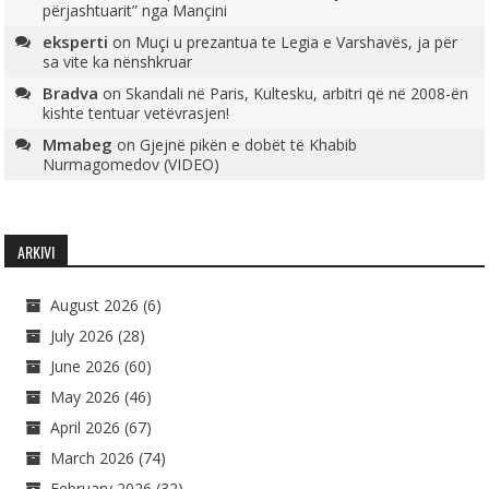
përjashtuarit” nga Mançini
eksperti
on
Muçi u prezantua te Legia e Varshavës, ja për
sa vite ka nënshkruar
Bradva
on
Skandali në Paris, Kultesku, arbitri që në 2008-ën
kishte tentuar vetëvrasjen!
Mmabeg
on
Gjejnë pikën e dobët të Khabib
Nurmagomedov (VIDEO)
ARKIVI
August 2026
(6)
July 2026
(28)
June 2026
(60)
May 2026
(46)
April 2026
(67)
March 2026
(74)
February 2026
(32)