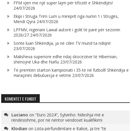
FFM vjen me një super lajm për tifozët e Shkëndijës!
24/07/2026
Ekipi i Struga Trim Lum u mirëprit nga numri 1 i Strugës,
Mendi Qyra
24/07/2026
LPFMV, nigeriani Lawal autorë i golit të parë për sezonin
2026/27
24/07/2026
Sonte luan Shkëndija, ja në cilën TV mund ta ndiqni!
23/07/2026
Malisheva superiore edhe ndaj skocezëve të Hibernian,
shënojnë Uka dhe Nafiu
23/07/2026
Të premtën starton kampionati i 35-të në futboll! Shkëndija e
Haraçinës debutuesja e vetme
23/07/2026
KOMENTET E FUNDIT
Luciano
on
“Euro 2024”, Sylvinho: Ndeshja më e
rëndësishme, por në nëntor vendoset kualifikimi
Klodian
on
Lista përfundimtare e Italisë, ja tre “të