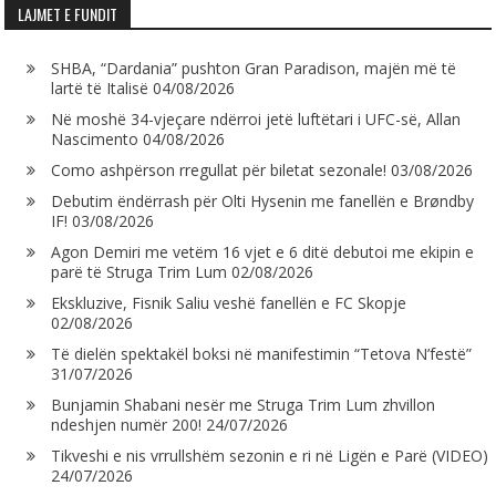
LAJMET E FUNDIT
SHBA, “Dardania” pushton Gran Paradison, majën më të
lartë të Italisë
04/08/2026
Në moshë 34-vjeçare ndërroi jetë luftëtari i UFC-së, Allan
Nascimento
04/08/2026
Como ashpërson rregullat për biletat sezonale!
03/08/2026
Debutim ëndërrash për Olti Hysenin me fanellën e Brøndby
IF!
03/08/2026
Agon Demiri me vetëm 16 vjet e 6 ditë debutoi me ekipin e
parë të Struga Trim Lum
02/08/2026
Ekskluzive, Fisnik Saliu veshë fanellën e FC Skopje
02/08/2026
Të dielën spektakël boksi në manifestimin “Tetova N’festë”
31/07/2026
Bunjamin Shabani nesër me Struga Trim Lum zhvillon
ndeshjen numër 200!
24/07/2026
Tikveshi e nis vrrullshëm sezonin e ri në Ligën e Parë (VIDEO)
24/07/2026