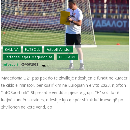
BALLINA
FUTBOLL
Futboll Vendor
Përfaqësuesja E Maqedonisë
TOP LAJME
infosport
-
05/06/2022
0
Maqedonia U21 pas pak do të zhvillojë ndeshjen e fundit në kuadër
të ciklit eliminator, për kualifikim në Europianin e vitit 2023, njofton
“infOSport.mk”. Shpresat e vendit si pjesë e grupit “H” sot do të
luajnë kundër Ukrainës, ndeshje kjo që për shkak luftimeve që po
zhvillohen në këtë vend, do