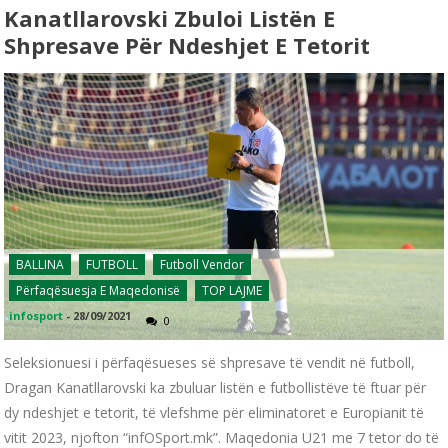
Kanatllarovski Zbuloi Listën E
Shpresave Për Ndeshjet E Tetorit
BALLINA
FUTBOLL
Futboll Vendor
Përfaqësuesja E Maqedonisë
TOP LAJME
infosport
-
28/09/2021
0
Seleksionuesi i përfaqësueses së shpresave të vendit në futboll,
Dragan Kanatllarovski ka zbuluar listën e futbollistëve të ftuar për
dy ndeshjet e tetorit, të vlefshme për eliminatoret e Europianit të
vitit 2023, njofton “infOSport.mk”. Maqedonia U21 me 7 tetor do të