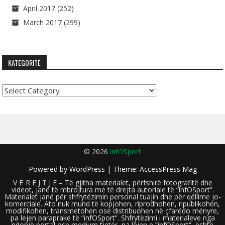
April 2017
(252)
March 2017
(299)
KATEGORITË
Kategoritë
© 2026
infOSport
Powered by
WordPress
| Theme:
AccessPress Mag
V Ë R E J T J E – Të gjitha materialet, përfshirë fotografitë dhe
videot, janë të mbrojtura me të drejta autoriale të “infOSport”.
Materialet janë për shfrytëzimin personal tuajin dhe për qëllime jo-
komerciale. Ato nuk mund të kopjohen, riprodhohen, ripublikohen,
modifikohen, transmetohen ose distribuohen në çfarëdo mënyre,
pa lejen paraprake të “infOSport”. Shfrytëzimi i materialeve nga
ndonjë portal ose medium tjetër, pa lejen e “infOSport”, është