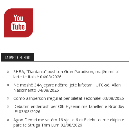
LAJMET E FUNDIT
SHBA, “Dardania” pushton Gran Paradison, majën më të
lartë të Italisë
04/08/2026
Në moshë 34-vjeçare ndërroi jetë luftëtari i UFC-së, Allan
Nascimento
04/08/2026
Como ashpërson rregullat për biletat sezonale!
03/08/2026
Debutim ëndërrash për Olti Hysenin me fanellën e Brøndby
IF!
03/08/2026
Agon Demiri me vetëm 16 vjet e 6 ditë debutoi me ekipin e
parë të Struga Trim Lum
02/08/2026