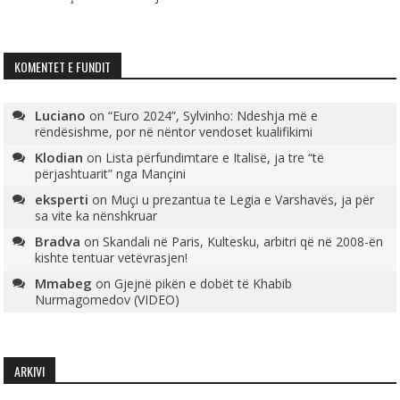
KOMENTET E FUNDIT
Luciano
on
“Euro 2024”, Sylvinho: Ndeshja më e
rëndësishme, por në nëntor vendoset kualifikimi
Klodian
on
Lista përfundimtare e Italisë, ja tre “të
përjashtuarit” nga Mançini
eksperti
on
Muçi u prezantua te Legia e Varshavës, ja për
sa vite ka nënshkruar
Bradva
on
Skandali në Paris, Kultesku, arbitri që në 2008-ën
kishte tentuar vetëvrasjen!
Mmabeg
on
Gjejnë pikën e dobët të Khabib
Nurmagomedov (VIDEO)
ARKIVI