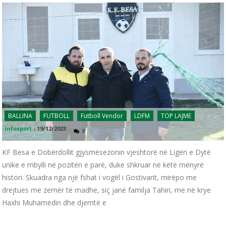
BALLINA
FUTBOLL
Futboll Vendor
LDFM
TOP LAJME
infosport
-
19/12/2023
0
KF Besa e Dobërdollit gjysmësezonin vjeshtorë në Ligën e Dytë
unike e mbylli në pozitën e parë, duke shkruar në këtë mënyrë
histori. Skuadra nga një fshat i vogël i Gostivarit, mirëpo me
drejtues me zemër të madhe, siç janë familja Tahiri, me në krye
Haxhi Muhamedin dhe djemtë e