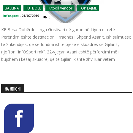
BALLINA
FUTBOLL
Futboll Vendor
TOP LAJME
infosport
-
21/07/2019
0
KF Besa Dobërdoll nga Gostivari që garon në Ligën e tretë –
Perëndim është destinacioni i rradhës i Shpend Asanit, ish sulmuesit
të Shkëndijës, që së fundmi ishte pjesë e skuadrës së Gjilanit,
njofton “infOSport.mk”. 22-vjeçari Asani është përforcimi më i
bujshëm i kësaj skuadre, që te Gjilani kishte zhvilluar vetëm
NA NDIQNI