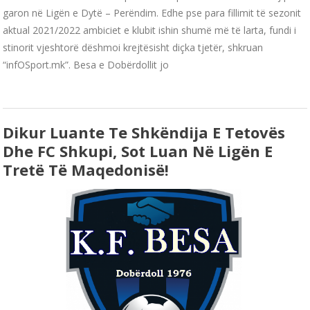
garon në Ligën e Dytë – Perëndim. Edhe pse para fillimit të sezonit
aktual 2021/2022 ambiciet e klubit ishin shumë më të larta, fundi i
stinorit vjeshtorë dëshmoi krejtësisht diçka tjetër, shkruan
“infOSport.mk”. Besa e Dobërdollit jo
Dikur Luante Te Shkëndija E Tetovës
Dhe FC Shkupi, Sot Luan Në Ligën E
Tretë Të Maqedonisë!