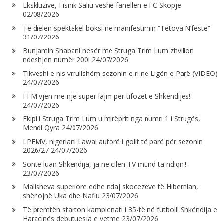
Ekskluzive, Fisnik Saliu veshë fanellën e FC Skopje
02/08/2026
Të dielën spektakël boksi në manifestimin “Tetova N’festë”
31/07/2026
Bunjamin Shabani nesër me Struga Trim Lum zhvillon
ndeshjen numër 200!
24/07/2026
Tikveshi e nis vrrullshëm sezonin e ri në Ligën e Parë (VIDEO)
24/07/2026
FFM vjen me një super lajm për tifozët e Shkëndijës!
24/07/2026
Ekipi i Struga Trim Lum u mirëprit nga numri 1 i Strugës,
Mendi Qyra
24/07/2026
LPFMV, nigeriani Lawal autorë i golit të parë për sezonin
2026/27
24/07/2026
Sonte luan Shkëndija, ja në cilën TV mund ta ndiqni!
23/07/2026
Malisheva superiore edhe ndaj skocezëve të Hibernian,
shënojnë Uka dhe Nafiu
23/07/2026
Të premtën starton kampionati i 35-të në futboll! Shkëndija e
Haraçinës debutuesja e vetme
23/07/2026