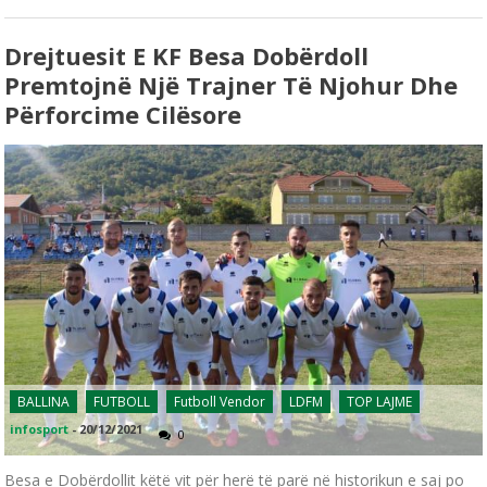
Drejtuesit E KF Besa Dobërdoll
Premtojnë Një Trajner Të Njohur Dhe
Përforcime Cilësore
BALLINA
FUTBOLL
Futboll Vendor
LDFM
TOP LAJME
infosport
-
20/12/2021
0
Besa e Dobërdollit këtë vit për herë të parë në historikun e saj po